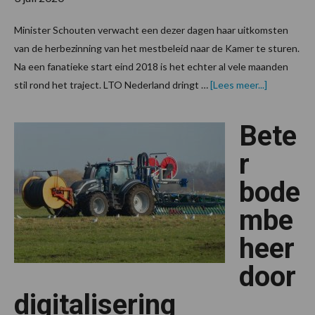
Minister Schouten verwacht een dezer dagen haar uitkomsten
van de herbezinning van het mestbeleid naar de Kamer te sturen.
Na een fanatieke start eind 2018 is het echter al vele maanden
overSyste
stil rond het traject. LTO Nederland dringt …
[Lees meer...]
van
mestbelei
naar
Bete
bodembeh
moet
vorm
r
krijgen
bode
mbe
heer
door
digitalisering