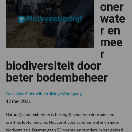
spo
oner
bod
wate
r en
mee
r
biodiversiteit door
beter bodembeheer
Gras
Mais
Onkruidbestrijding
Weidegang
12 mei 2021
Natuurlijk bodembeheer is belangrijk voor een duurzame en
prettige leefomgeving. Het zorgt voor schoner water en meer
biodiversiteit. Daarom gaan 55 boeren en tuinders in het gebied