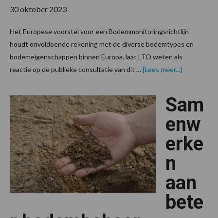
30 oktober 2023
Het Europese voorstel voor een Bodemmonitoringsrichtlijn
houdt onvoldoende rekening met de diverse bodemtypes en
bodemeigenschappen binnen Europa, laat LTO weten als
overGeneri
reactie op de publieke consultatie van dit …
[Lees meer...]
bodembelei
uit
EU
Sam
draagt
niet
bij
enw
aan
beter
erke
bodembehe
n
aan
bete