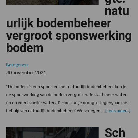
natu
urlijk bodembeheer
vergroot sponswerking
bodem
Beregenen
30 november 2021
“De bodem is een spons en met natuurlijk bodembeheer kun je
de sponswerking van de bodem vergroten. Je slaat meer water
op en voert sneller water af.” Hoe kun je droogte tegengaan met
ove
behulp van natuurlijk bodembeheer? We vroegen …
[Lees meer...]
met
dro
natu
Sch
bod
ver