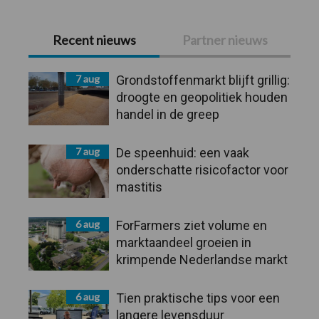
Primaire
Recent nieuws
Partner nieuws
Sidebar
7 aug
Grondstoffenmarkt blijft grillig:
droogte en geopolitiek houden
handel in de greep
7 aug
De speenhuid: een vaak
onderschatte risicofactor voor
mastitis
6 aug
ForFarmers ziet volume en
marktaandeel groeien in
krimpende Nederlandse markt
6 aug
Tien praktische tips voor een
langere levensduur