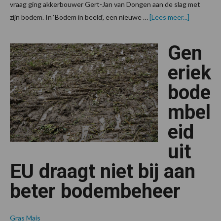
vraag ging akkerbouwer Gert-Jan van Dongen aan de slag met
overBode
zijn bodem. In ‘Bodem in beeld’, een nieuwe …
[Lees meer...]
van
boer
tot
Gen
boer
eriek
bode
mbel
eid
uit
EU draagt niet bij aan
beter bodembeheer
Gras
Mais