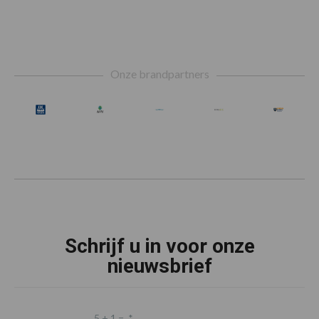
Footer
Onze brandpartners
Schrijf u in voor onze
nieuwsbrief
5 + 1 =
*