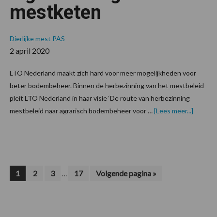
mestketen
Dierlijke mest
PAS
2 april 2020
LTO Nederland maakt zich hard voor meer mogelijkheden voor
beter bodembeheer. Binnen de herbezinning van het mestbeleid
pleit LTO Nederland in haar visie ‘De route van herbezinning
overBet
mestbeleid naar agrarisch bodembeheer voor …
[Lees meer...]
bodemb
door
digitali
mestke
Interim
Pagina
Pagina
Pagina
Pagina
Ga
1
2
3
17
Volgende pagina »
…
naar
pagina's
zijn
weggelaten