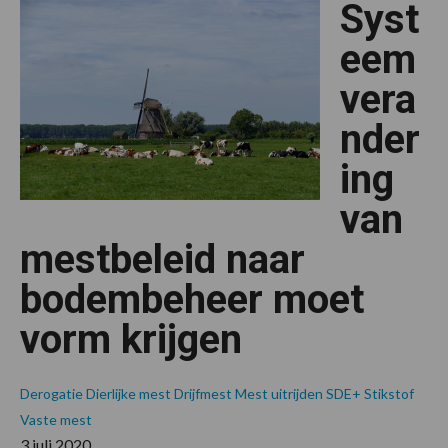
Syst
voor
Bewust
Bodembeheer
eem
Salland
vera
nder
ing
van
mestbeleid naar
bodembeheer moet
vorm krijgen
Derogatie
Dierlijke mest
Drijfmest
Mest uitrijden
SDE+
Stikstof
Vaste mest
3 juli 2020