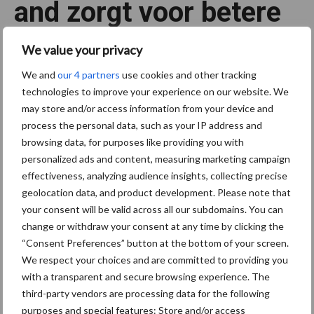
and zorgt voor betere
waterinfiltratie
We value your privacy
We and
our 4 partners
use cookies and other tracking
Gras
technologies to improve your experience on our website. We
23 september 2020
may store and/or access information from your device and
process the personal data, such as your IP address and
Een goed bodembeheer van je grasland staat garant voor een
browsing data, for purposes like providing you with
goede bodemhuishouding waardoor het water beter infiltreert
personalized ads and content, measuring marketing campaign
en er dus minder afstroming plaatsvindt. Dat zegt agrariër Jack
effectiveness, analyzing audience insights, collecting precise
overGoed
Nicolaes uit Klimmen. Hij is een van de …
[Lees meer...]
geolocation data, and product development. Please note that
bodembeheer
grasland
your consent will be valid across all our subdomains. You can
zorgt
Slec
change or withdraw your consent at any time by clicking the
voor
betere
“Consent Preferences” button at the bottom of your screen.
waterinfiltratie
hte
We respect your choices and are committed to providing you
with a transparent and secure browsing experience. The
mais
third-party vendors are processing data for the following
purposes and special features: Store and/or access