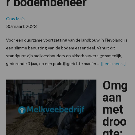
r bodembeheer
Gras
Mais
30 maart 2023
Voor een duurzame voortzetting van de landbouw in Flevoland, is
een slimme benutting van de bodem essentieel. Vanuit dit
standpunt zijn melkveehouders en akkerbouwers gezamenlijk,
over
gedurende 3 jaar, op een praktijkgerichte manier …
[Lees meer...]
aan
bete
bode
Omg
aan
met
droo
gte: