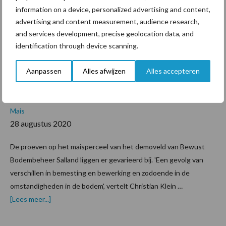
juist
information on a device, personalized advertising and content,
inter
advertising and content measurement, audience research,
and services development, precise geolocation data, and
essa
identification through device scanning.
nt voor Bewust
Aanpassen
Alles afwijzen
Alles accepteren
Bodembeheer Salland
Mais
28 augustus 2020
De proeven op het maisperceel van het demoveld van Bewust
Bodembeheer Salland liggen er gevarieerd bij. 'Een gevolg van
verschillen in bemesting en bewerking en zodoende in de
omstandigheden in de bodem', vertelt Christian Klein …
overSlechte
[Lees meer...]
mais
juist
interessant