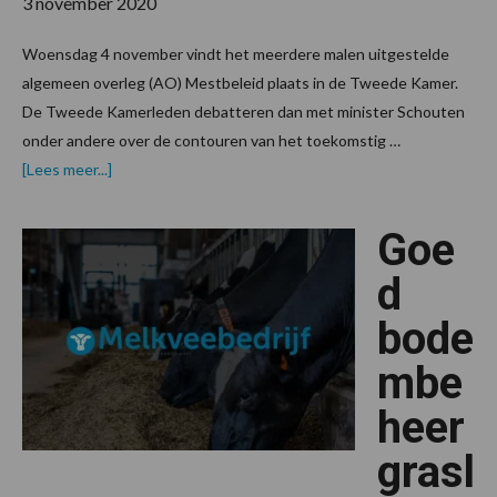
3 november 2020
Woensdag 4 november vindt het meerdere malen uitgestelde
algemeen overleg (AO) Mestbeleid plaats in de Tweede Kamer.
De Tweede Kamerleden debatteren dan met minister Schouten
onder andere over de contouren van het toekomstig …
overLTO:
[Lees meer...]
Goed
bodembeheer
moet
Goe
vertrekpunt
zijn
voor
d
mestbeleid
bode
mbe
heer
grasl