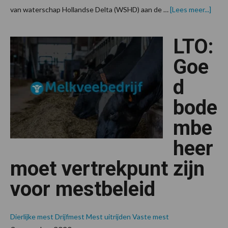
over
van waterschap Hollandse Delta (WSHD) aan de …
[Lees meer...]
wate
en
meer
LTO:
biodi
door
bete
Goe
bode
d
bode
mbe
heer
moet vertrekpunt zijn
voor mestbeleid
Dierlijke mest
Drijfmest
Mest uitrijden
Vaste mest