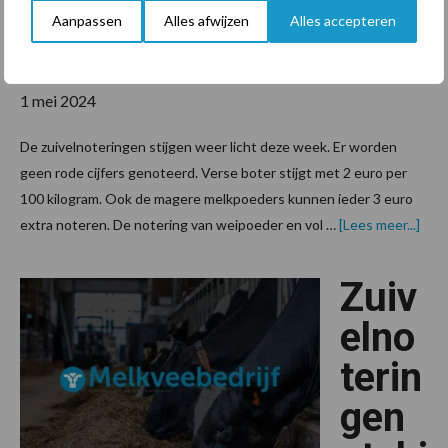
elnoteringen
Aanpassen
Alles afwijzen
Alles accepteren
Melkprijs
1 mei 2024
De zuivelnoteringen stijgen weer licht deze week. Er worden
geen rode cijfers genoteerd. Verse boter stijgt met 2 euro per
100 kilogram. Ook de magere melkpoeders kunnen ieder 3 euro
over
extra noteren. De notering van weipoeder en vol …
[Lees meer...]
stij
bij
zuiv
Zuiv
elno
terin
gen