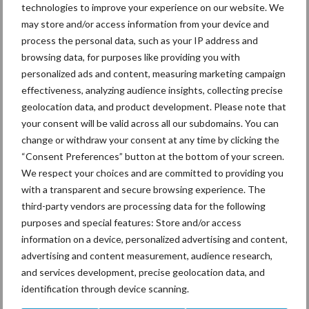
Melkprijs
technologies to improve your experience on our website. We
22 mei 2024
may store and/or access information from your device and
process the personal data, such as your IP address and
Flinke stijgingen bij de zuivelnoteringen: de notering van verse
browsing data, for purposes like providing you with
boter stijgt met maar liefst 43 euro per 100 kilogram. Ook de
personalized ads and content, measuring marketing campaign
overige zuivelnoteringen mogen groene cijfers noteren. Mager
effectiveness, analyzing audience insights, collecting precise
geolocation data, and product development. Please note that
overZuivelno
melkpoeder (feed) stijgt met 6 euro. De …
[Lees meer...]
stijgen
your consent will be valid across all our subdomains. You can
hard:
change or withdraw your consent at any time by clicking the
43
Lich
euro
“Consent Preferences” button at the bottom of your screen.
extra
We respect your choices and are committed to providing you
voor
te
verse
with a transparent and secure browsing experience. The
boter
stijgi
third-party vendors are processing data for the following
purposes and special features: Store and/or access
ngen
information on a device, personalized advertising and content,
advertising and content measurement, audience research,
bij
and services development, precise geolocation data, and
zuiv
identification through device scanning.