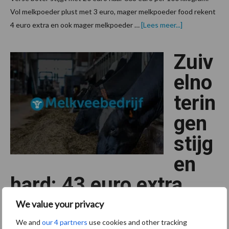
Vol melkpoeder plust met 3 euro, mager melkpoeder food rekent
overZuivelnot
4 euro extra en ook mager melkpoeder …
[Lees meer...]
stijgen
hard
door
Zuiv
elno
terin
gen
stijg
en
hard: 43 euro extra
voor verse boter
We value your privacy
We and
our 4 partners
use cookies and other tracking