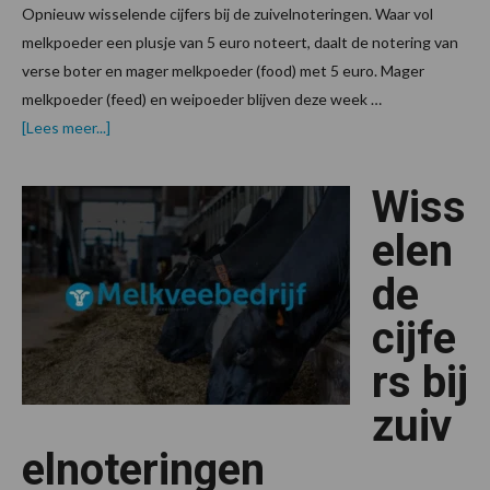
Opnieuw wisselende cijfers bij de zuivelnoteringen. Waar vol
melkpoeder een plusje van 5 euro noteert, daalt de notering van
verse boter en mager melkpoeder (food) met 5 euro. Mager
melkpoeder (feed) en weipoeder blijven deze week …
overWisselende
[Lees meer...]
cijfers
bij
zuivelnoteringen
Wiss
elen
de
cijfe
rs bij
zuiv
elnoteringen