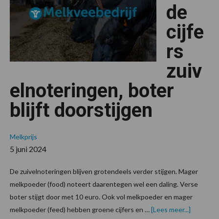
de
cijfe
rs
zuiv
elnoteringen, boter
blijft doorstijgen
Melkprijs
5 juni 2024
De zuivelnoteringen blijven grotendeels verder stijgen. Mager
melkpoeder (food) noteert daarentegen wel een daling. Verse
boter stijgt door met 10 euro. Ook vol melkpoeder en mager
overWiss
melkpoeder (feed) hebben groene cijfers en …
[Lees meer...]
cijfers