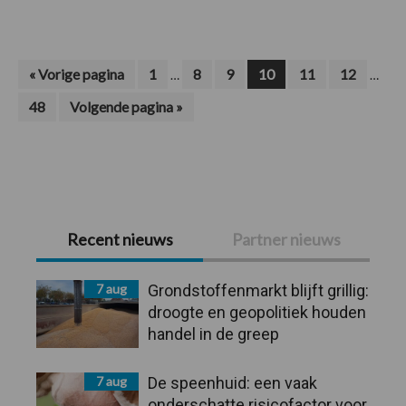
euro
voor
verse
boter
Interim
Interi
Ga
Pagina
Pagina
Pagina
Pagina
Pagina
Pagina
«
Vorige pagina
1
8
9
10
11
12
…
…
naar
pagina's
pagina
Pagina
Ga
48
Volgende pagina »
zijn
zijn
naar
weggelaten
wegge
Primaire
Recent nieuws
Partner nieuws
Sidebar
7 aug
Grondstoffenmarkt blijft grillig:
droogte en geopolitiek houden
handel in de greep
7 aug
De speenhuid: een vaak
onderschatte risicofactor voor