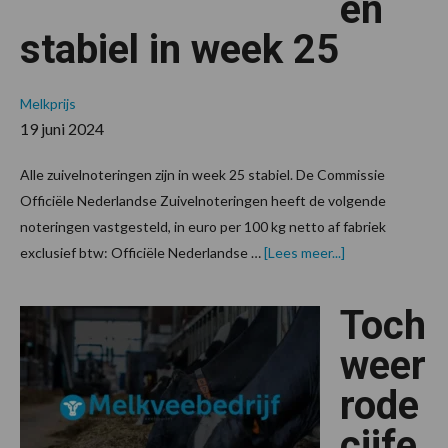
en
stabiel in week 25
Melkprijs
19 juni 2024
Alle zuivelnoteringen zijn in week 25 stabiel. De Commissie
Officiële Nederlandse Zuivelnoteringen heeft de volgende
noteringen vastgesteld, in euro per 100 kg netto af fabriek
overZuivelnoter
exclusief btw: Officiële Nederlandse …
[Lees meer...]
blijven
stabiel
in
Toch
week
25
weer
rode
cijfe