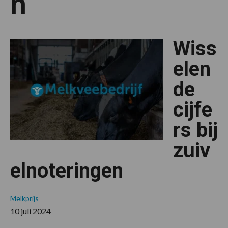
n
Wiss
elen
de
cijfe
rs bij
zuiv
elnoteringen
Melkprijs
10 juli 2024