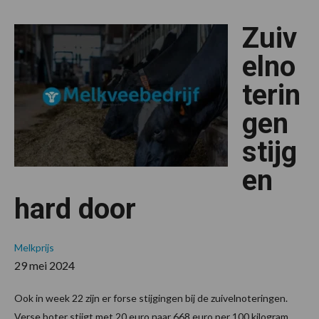
zuivelnot
boter
Zuiv
blijft
doorstijg
elno
terin
gen
stijg
en
hard door
Melkprijs
29 mei 2024
Ook in week 22 zijn er forse stijgingen bij de zuivelnoteringen.
Verse boter stijgt met 20 euro naar 668 euro per 100 kilogram.