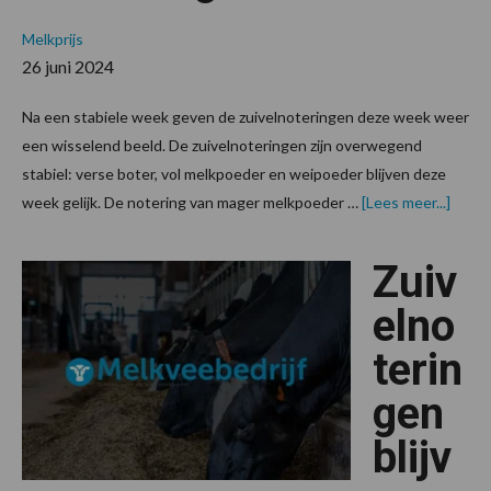
Melkprijs
26 juni 2024
Na een stabiele week geven de zuivelnoteringen deze week weer
een wisselend beeld. De zuivelnoteringen zijn overwegend
stabiel: verse boter, vol melkpoeder en weipoeder blijven deze
overW
week gelijk. De notering van mager melkpoeder …
[Lees meer...]
cijfers
bij
zuive
Zuiv
elno
terin
gen
blijv