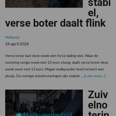
stabi
el,
verse boter daalt flink
Melkprijs
24 april 2024
Verse boter laat deze week een forse daling zien. Waar de
notering vorige week met 13 euro steeg, daalt verse boter deze
week weer met 13 euro. Mager melkpoeder feed noteert een
overZu
plusje. De overige zuivelnoteringen zijn stabiel. …
[Lees meer...]
stabiel
verse
boter
Zuiv
daalt
flink
elno
terin