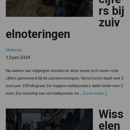
rs bij
zuiv
elnoteringen
Melkprijs
13 juni 2024
Na weken van stijgingen worden er deze week toch weer rode
cijfers genoteerd bij de zuivelnoteringen. Verse boter daalt met 3
euro per 100 kilogram. De magere melkpoeders dalen ieder met 2
overToch
euro. De notering van vol melkpoeder en …
[Lees meer...]
weer
rode
cijfers
Wiss
bij
zuivelnoteri
elen