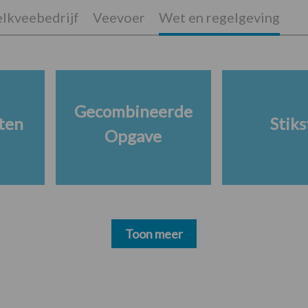
lkveebedrijf
Veevoer
Wet en regelgeving
Gecombineerde
ten
Stiks
Opgave
Toon meer