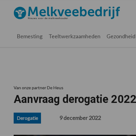
Spring
Door
Spring
Spring
naar
naar
naar
naar
Melkveebedrijf.nl
de
de
de
de
hoofdnavigatie
hoofd
eerste
voettekst
inhoud
sidebar
Bemesting
Teeltwerkzaamheden
Gezondheid
Van onze partner De Heus
Aanvraag derogatie 202
9 december 2022
Derogatie