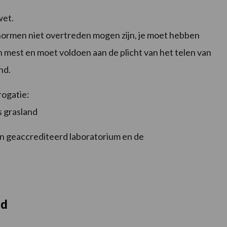
wet.
normen niet overtreden mogen zijn, je moet hebben
an mest en moet voldoen aan de plicht van het telen van
nd.
rogatie:
s grasland
en geaccrediteerd laboratorium en de
nd