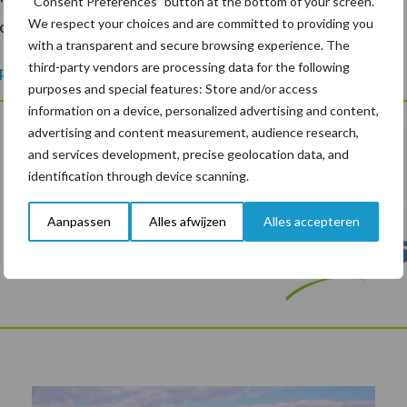
“Consent Preferences” button at the bottom of your screen.
We respect your choices and are committed to providing you
bodem steeds belangrijker.
with a transparent and secure browsing experience. The
third-party vendors are processing data for the following
ecialist van Agra-Matic Mineraal in jouw regio
.
purposes and special features: Store and/or access
information on a device, personalized advertising and content,
advertising and content measurement, audience research,
and services development, precise geolocation data, and
identification through device scanning.
Aanpassen
Alles afwijzen
Alles accepteren