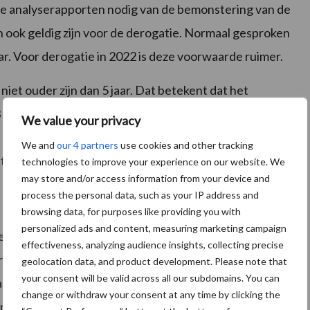
ge analyserapporten nodig van de bemonstering van de
ok geldig zijn voor de derogatie. Normaal gesproken
ar. Voor derogatie in 2022 is deze voorwaarde ruimer.
t ouder zijn dan 5 jaar. Dat betekent dat het
 13 december 2017 en aan de voorwaarden voor
We value your privacy
 gemonsterd zijn voor de derogatie, dan heb je nog tijd
We and
our 4 partners
use cookies and other tracking
er te laten steken.
technologies to improve your experience on our website. We
may store and/or access information from your device and
process the personal data, such as your IP address and
browsing data, for purposes like providing you with
personalized ads and content, measuring marketing campaign
je nieuwe monsters nemen? Dan adviseren wij om
effectiveness, analyzing audience insights, collecting precise
grondmonsters geven meer informatie over de
geolocation data, and product development. Please note that
your consent will be valid across all our subdomains. You can
nalyses maken duidelijk of de bodem aandacht nodig
change or withdraw your consent at any time by clicking the
en. Kijkend naar de toekomst en wetende dat derogatie