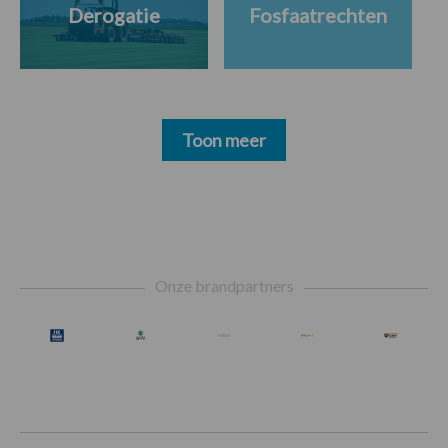
Derogatie
Fosfaatrechten
Toon meer
Footer
Onze brandpartners