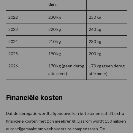
den.
2022
230 kg
250 kg
2023
220 kg
240 kg
2024
210 kg
230 kg
2025
190 kg
200 kg
2026
170 kg (geen derog
170 kg (geen derog
atie meer)
atie meer)
Financiële kosten
Dat de derogatie wordt afgebouwd kan betekenen dat dit extra
financiële kosten met zich meebrengt. Daarom wordt 130 miljoen
euro vrijgemaakt om veehouders te compenseren. De