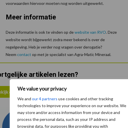
voorwaarden hiervoor moeten nog worden uitgewerkt.
Meer informatie
Deze informatie is ook te vinden op de
website van RVO
. Deze
website wordt bijgewerkt zodra meer bekend is over de
regelgeving. Heb je verder nog vragen over derogatie?
Neem
contact
op met je specialist van Agra-Matic Mineraal.
rtgelijke artikelen lezen?
We value your privacy
kijk de partnerpagina van De Heus
We and
our 4 partners
use cookies and other tracking
technologies to improve your experience on our website. We
may store and/or access information from your device and
process the personal data, such as your IP address and
browsing data, for purposes like providing you with