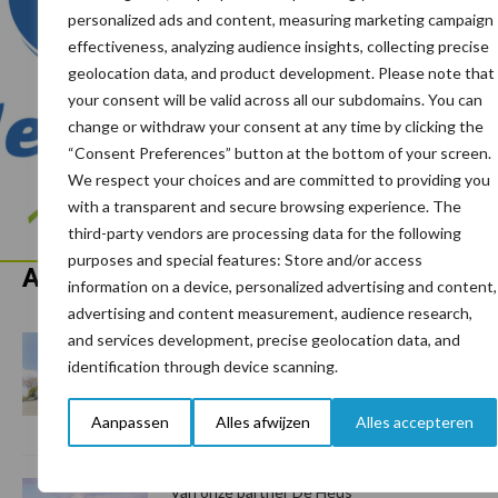
personalized ads and content, measuring marketing campaign
effectiveness, analyzing audience insights, collecting precise
geolocation data, and product development. Please note that
your consent will be valid across all our subdomains. You can
change or withdraw your consent at any time by clicking the
“Consent Preferences” button at the bottom of your screen.
We respect your choices and are committed to providing you
with a transparent and secure browsing experience. The
third-party vendors are processing data for the following
purposes and special features: Store and/or access
Aanbevolen voor jou!
P
information on a device, personalized advertising and content,
advertising and content measurement, audience research,
S
and services development, precise geolocation data, and
Van onze partner De Heus
identification through device scanning.
De Heus rondt overname CJ
Feed & Care af
Aanpassen
Alles afwijzen
Alles accepteren
Van onze partner De Heus