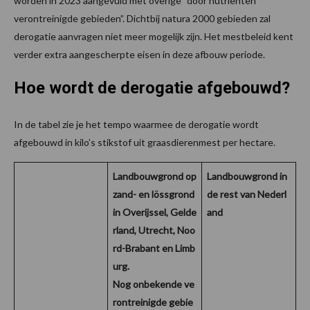
worden in 2023 aangevuld met overige “door nutriënten
verontreinigde gebieden”. Dichtbij natura 2000 gebieden zal
derogatie aanvragen niet meer mogelijk zijn. Het mestbeleid kent
verder extra aangescherpte eisen in deze afbouw periode.
Hoe wordt de derogatie afgebouwd?
In de tabel zie je het tempo waarmee de derogatie wordt
afgebouwd in kilo’s stikstof uit graasdierenmest per hectare.
Landbouwgrond op
Landbouwgrond in
zand- en lössgrond
de rest van Nederl
in Overijssel, Gelde
and
rland, Utrecht, Noo
rd-Brabant en Limb
urg.
Nog onbekende ve
rontreinigde gebie