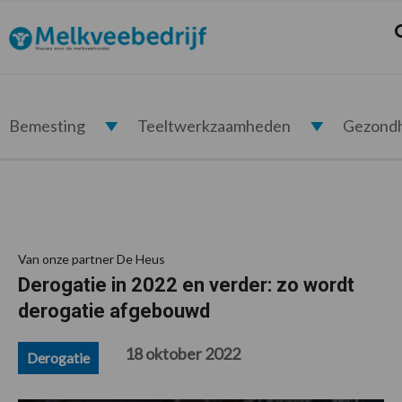
Spring
Door
Spring
Spring
naar
naar
naar
naar
Z
Melkveebedrijf.nl
de
de
de
de
hoofdnavigatie
hoofd
eerste
voettekst
inhoud
sidebar
Bemesting
Teeltwerkzaamheden
Gezond
Van onze partner De Heus
Derogatie in 2022 en verder: zo wordt
derogatie afgebouwd
18 oktober 2022
Derogatie