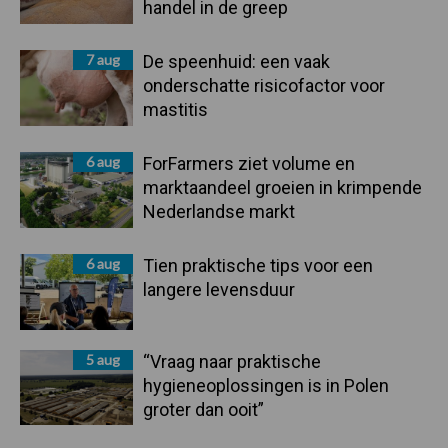
handel in de greep
7 aug
De speenhuid: een vaak
onderschatte risicofactor voor
mastitis
6 aug
ForFarmers ziet volume en
marktaandeel groeien in krimpende
Nederlandse markt
6 aug
Tien praktische tips voor een
langere levensduur
5 aug
“Vraag naar praktische
hygieneoplossingen is in Polen
groter dan ooit”