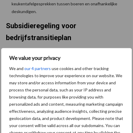
keukentafelgesprekken tussen boeren en onafhankelijke
deskundigen.
Subsidieregeling voor
bedrijfstransitieplan
Inmiddels is mede op basis van deze aanbevelingen een
We value your privacy
subsidieregeling in het leven geroepen, waarbij agrariërs
We and
our 4 partners
use cookies and other tracking
financiële steun kunnen krijgen bij het opstellen van een
technologies to improve your experience on our website. We
bedrijfstransitieplan:
Subsidie Advies en ondersteuning
may store and/or access information from your device and
agro&food in Overijssel – Provincie Overijssel
.
process the personal data, such as your IP address and
Bron:
Groen Kennisnet
/
Natuur en Milieu Overijssel
browsing data, for purposes like providing you with
personalized ads and content, measuring marketing campaign
Aanbevolen voor jou!
effectiveness, analyzing audience insights, collecting precise
geolocation data, and product development. Please note that
your consent will be valid across all our subdomains. You can
Grondstoffenmarkt blijft
change or withdraw your consent at any time by clicking the