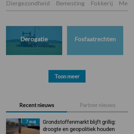
Diergezondheid
Bemesting
Fokkerij
Melkv
Derogatie
Fosfaatrechten
Toon meer
Primaire
Recent nieuws
Partner nieuws
Sidebar
7 aug
Grondstoffenmarkt blijft grillig:
droogte en geopolitiek houden