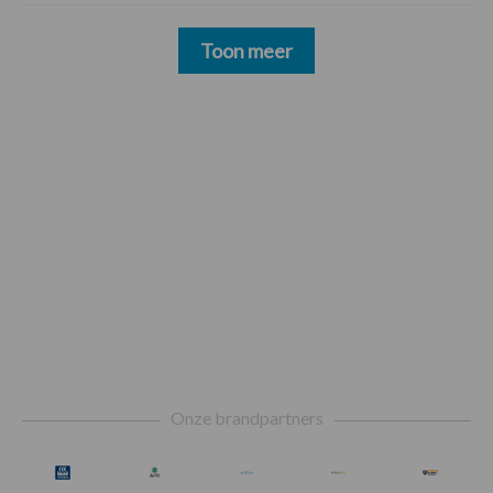
Toon meer
Footer
Onze brandpartners