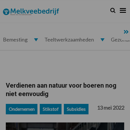
Spring
Door
Spring
Spring
naar
naar
naar
naar
Zoeken...
Zoek
Melkveebedrijf.nl
de
de
de
de
hoofdnavigatie
hoofd
eerste
voettekst
inhoud
sidebar
Bemesting
Teeltwerkzaamheden
Gezond
Verdienen aan natuur voor boeren nog
niet eenvoudig
13 mei 2022
Ondernemen
Stikstof
Subsidies