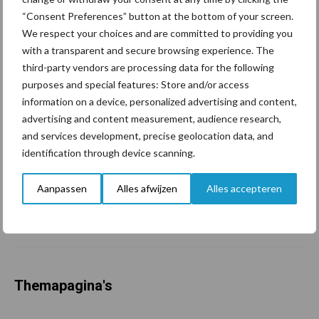
grillig: droogte en
geopolitiek houden handel
“Consent Preferences” button at the bottom of your screen.
in de greep
We respect your choices and are committed to providing you
with a transparent and secure browsing experience. The
third-party vendors are processing data for the following
De speenhuid: een vaak
purposes and special features: Store and/or access
onderschatte risicofactor
information on a device, personalized advertising and content,
voor mastitis
advertising and content measurement, audience research,
and services development, precise geolocation data, and
identification through device scanning.
ForFarmers ziet volume en
marktaandeel groeien in
Aanpassen
Alles afwijzen
Alles accepteren
krimpende Nederlandse
markt
Themapagina's