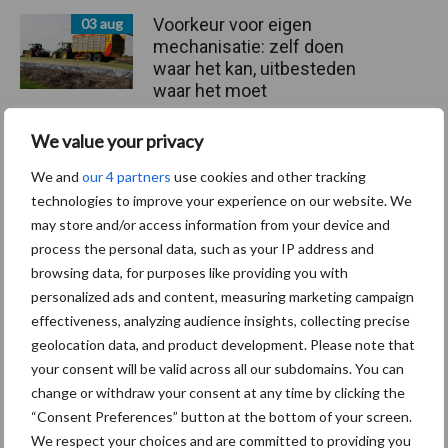
Voorkeur voor eigen
03 aug
mechanisatie: zelf doen
waar het kan, uitbesteden
waar het moet
We value your privacy
“Gewicht en ontwikkeling
30 jul
We and
our 4 partners
use cookies and other tracking
zijn bij eerste inseminatie
technologies to improve your experience on our website. We
belangrijker dan leeftijd”
may store and/or access information from your device and
process the personal data, such as your IP address and
browsing data, for purposes like providing you with
Track & tracebedrijf Allsetra
29 jul
personalized ads and content, measuring marketing campaign
traceert Giant na Giant
effectiveness, analyzing audience insights, collecting precise
geolocation data, and product development. Please note that
your consent will be valid across all our subdomains. You can
change or withdraw your consent at any time by clicking the
“Consent Preferences” button at the bottom of your screen.
We respect your choices and are committed to providing you
Toon meer