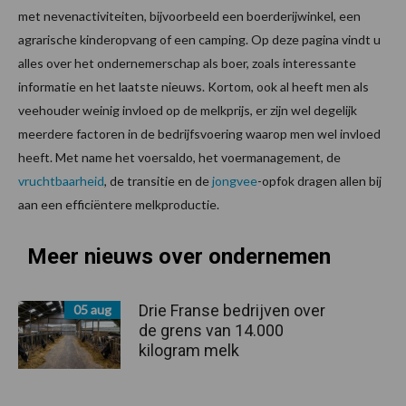
met nevenactiviteiten, bijvoorbeeld een boerderijwinkel, een
agrarische kinderopvang of een camping. Op deze pagina vindt u
alles over het ondernemerschap als boer, zoals interessante
informatie en het laatste nieuws. Kortom, ook al heeft men als
veehouder weinig invloed op de melkprijs, er zijn wel degelijk
meerdere factoren in de bedrijfsvoering waarop men wel invloed
heeft. Met name het voersaldo, het voermanagement, de
vruchtbaarheid
, de transitie en de
jongvee
-opfok dragen allen bij
aan een efficiëntere melkproductie.
Meer nieuws over ondernemen
Drie Franse bedrijven over
05 aug
de grens van 14.000
kilogram melk