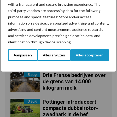
with a transparent and secure browsing experience. The
third-party vendors are processing data for the following
purposes and special features: Store and/or access
information on a device, personalized advertising and content,
advertising and content measurement, audience research,
Recent nieuws
Partner nieuws
and services development, precise geolocation data, and
identification through device scanning.
“Vraag naar praktische
5 aug
hygieneoplossingen is in
Aanpassen
Alles afwijzen
Alles accepteren
Polen groter dan ooit”
Drie Franse bedrijven over
5 aug
de grens van 14.000
kilogram melk
Pöttinger introduceert
3 aug
compacte dubbelrotor-
zwadhark in de hef