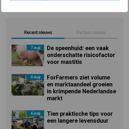
Recent nieuws
Partner nieuws
De speenhuid: een vaak
7 aug
onderschatte risicofactor
voor mastitis
ForFarmers ziet volume
6 aug
en marktaandeel groeien
in krimpende Nederlandse
markt
Tien praktische tips voor
6 aug
een langere levensduur