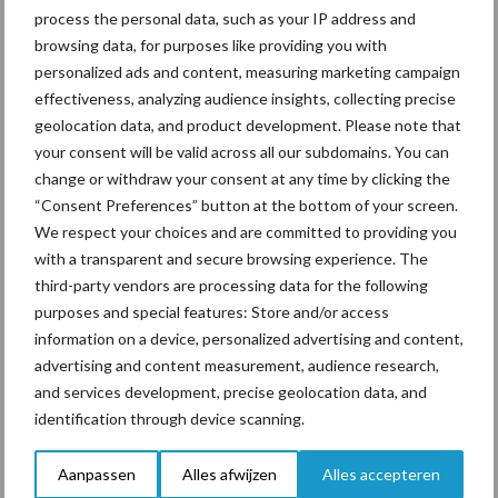
Franse boeren niet mals
24 jan
process the personal data, such as your IP address and
voor milieupolitie
browsing data, for purposes like providing you with
personalized ads and content, measuring marketing campaign
effectiveness, analyzing audience insights, collecting precise
geolocation data, and product development. Please note that
your consent will be valid across all our subdomains. You can
Boerenprotesten in Europa
28 feb
change or withdraw your consent at any time by clicking the
onder de loep
“Consent Preferences” button at the bottom of your screen.
We respect your choices and are committed to providing you
with a transparent and secure browsing experience. The
third-party vendors are processing data for the following
Noord-Hollandse boeren en
12 feb
purposes and special features: Store and/or access
tuinders vandaag naar
information on a device, personalized advertising and content,
provinciehuis Haarlem
advertising and content measurement, audience research,
and services development, precise geolocation data, and
identification through device scanning.
Toon meer
Aanpassen
Alles afwijzen
Alles accepteren