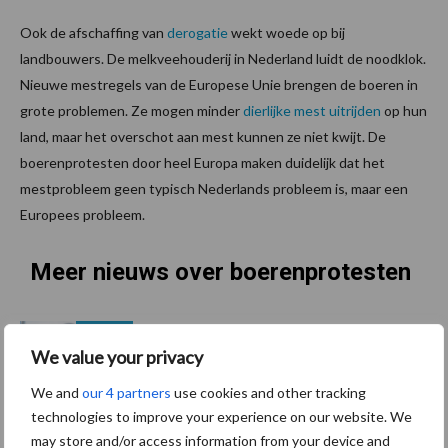
Ook de afschaffing van
derogatie
wekt woede op bij
landbouwers. De melkveehouderij in Nederland luidt de noodklok.
Nieuwe mestregels van de Europese Unie brengen de boeren in
grote problemen. Ze mogen minder
dierlijke mest
uitrijden
op hun
land, maar het overschot aan mest kunnen ze niet kwijt. De
boerenprotesten door heel Europa maken duidelijk dat het
mestprobleem geen typisch Nederlands probleem is, maar een
Europees probleem.
Meer nieuws over boerenprotesten
Europese boerenprotesten
29 jan
onder de loep
We value your privacy
We and
our 4 partners
use cookies and other tracking
technologies to improve your experience on our website. We
may store and/or access information from your device and