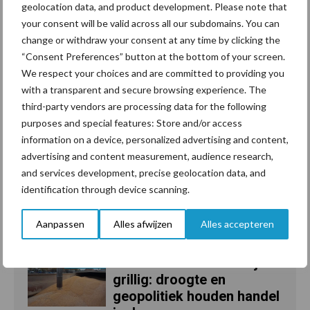
geolocation data, and product development. Please note that
your consent will be valid across all our subdomains. You can
Bas Engelen award voor
21 jan
change or withdraw your consent at any time by clicking the
Caroline van der Plas
“Consent Preferences” button at the bottom of your screen.
We respect your choices and are committed to providing you
with a transparent and secure browsing experience. The
third-party vendors are processing data for the following
purposes and special features: Store and/or access
Toon meer
information on a device, personalized advertising and content,
advertising and content measurement, audience research,
and services development, precise geolocation data, and
identification through device scanning.
Recent nieuws
Partner nieuws
Aanpassen
Alles afwijzen
Alles accepteren
Grondstoffenmarkt blijft
7 aug
grillig: droogte en
geopolitiek houden handel