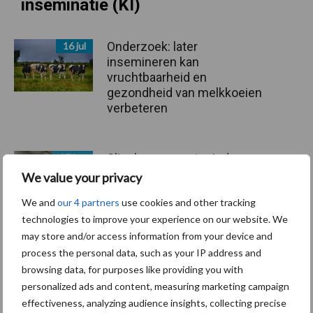
inseminatie (KI)
Onderzoek: later
16 jul
insemineren kan
vruchtbaarheid en
gezondheid van melkkoeien
verbeteren
Slim boeren met minder
27 jun
administratie
We value your privacy
We and
our 4 partners
use cookies and other tracking
technologies to improve your experience on our website. We
may store and/or access information from your device and
“Niet op gevoel kiezen voor
19 jun
process the personal data, such as your IP address and
gesekst sperma, maar op
browsing data, for purposes like providing you with
basis van euro’s”
personalized ads and content, measuring marketing campaign
effectiveness, analyzing audience insights, collecting precise