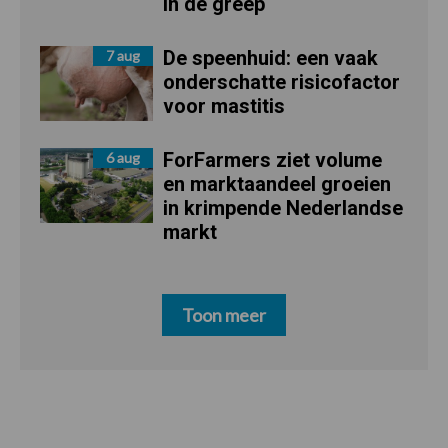
in de greep
De speenhuid: een vaak
7 aug
onderschatte risicofactor
voor mastitis
ForFarmers ziet volume
6 aug
en marktaandeel groeien
in krimpende Nederlandse
markt
Toon meer