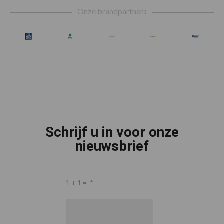
Footer
Onze brandpartners
Schrijf u in voor onze
nieuwsbrief
1 + 1 =
*