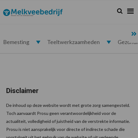
Spring
Door
Spring
naar
naar
naar
Zoeken...
Zoek
Melkveebedrijf.nl
de
de
de
hoofdnavigatie
hoofd
voettekst
inhoud
Bemesting
Teeltwerkzaamheden
Gezond
Disclaimer
De inhoud op deze website wordt met grote zorg samengesteld.
Toch aanvaardt Prosu geen verantwoordelijkheid voor de
actualiteit, volledigheid of juistheid van de verstrekte informatie.
Prosu is niet aansprakelijk voor directe of indirecte schade die
voortvloeit uit het gebruik van de website of uit verleende