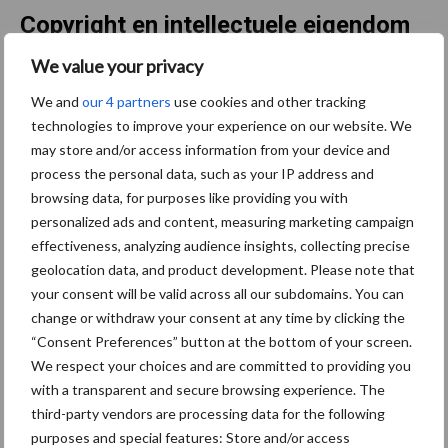
Copyright en intellectuele eigendom
We value your privacy
Alle inhoud op deze website is beschermd door copyright en
We and
our 4 partners
use cookies and other tracking
intellectuele eigendomsrechten. Ongeautoriseerd gebruik van
technologies to improve your experience on our website. We
(delen van) de inhoud maakt inbreuk op deze rechten. Voor
may store and/or access information from your device and
toestemming om (delen van) de inhoud te gebruiken op
process the personal data, such as your IP address and
publiekelijk toegankelijke plaatsen, dient schriftelijk toestemming
browsing data, for purposes like providing you with
te worden gevraagd via het aangegeven e-mailadres.
personalized ads and content, measuring marketing campaign
effectiveness, analyzing audience insights, collecting precise
Overige bepalingen
geolocation data, and product development. Please note that
your consent will be valid across all our subdomains. You can
Voor zaken die niet expliciet in deze disclaimer worden genoemd,
change or withdraw your consent at any time by clicking the
verwijzen wij naar ons privacybeleid. Bij klachten, opmerkingen of
“Consent Preferences” button at the bottom of your screen.
meldingen van inhoud die inbreuk maakt op wettelijke bepalingen
We respect your choices and are committed to providing you
of rechten van derden, kunt u contact met ons opnemen via:
with a transparent and secure browsing experience. The
info@prosu.nl
.
third-party vendors are processing data for the following
purposes and special features: Store and/or access