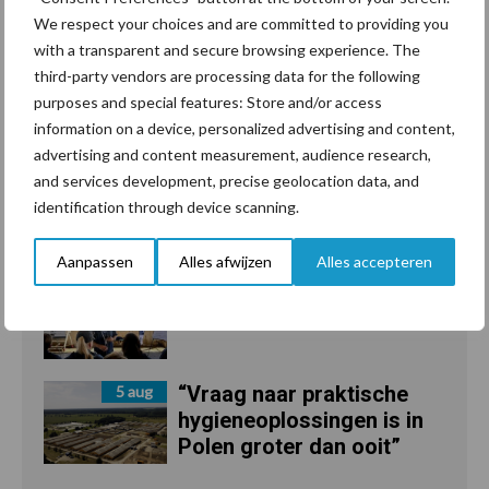
We respect your choices and are committed to providing you
with a transparent and secure browsing experience. The
third-party vendors are processing data for the following
Toon meer
purposes and special features: Store and/or access
information on a device, personalized advertising and content,
advertising and content measurement, audience research,
and services development, precise geolocation data, and
identification through device scanning.
Recent nieuws
Partner nieuws
Aanpassen
Alles afwijzen
Alles accepteren
Tien praktische tips voor
6 aug
een langere levensduur
“Vraag naar praktische
5 aug
hygieneoplossingen is in
Polen groter dan ooit”