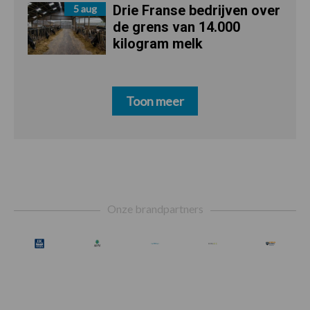
Drie Franse bedrijven over
5 aug
de grens van 14.000
kilogram melk
Toon meer
Footer
Onze brandpartners