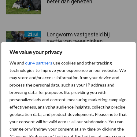
beter dan genezen
Longworm vastgesteld bij
21 jul
sectie van twee pinken
We value your privacy
We and
our 4 partners
use cookies and other tracking
technologies to improve your experience on our website. We
Melkveehouder Erik: “De
16 apr
may store and/or access information from your device and
koe kwam erbovenop, ik ben
process the personal data, such as your IP address and
overstag”
browsing data, for purposes like providing you with
personalized ads and content, measuring marketing campaign
effectiveness, analyzing audience insights, collecting precise
Mycoplasma bovis op
17 feb
geolocation data, and product development. Please note that
melkveebedrijven: een
your consent will be valid across all our subdomains. You can
uitdaging
change or withdraw your consent at any time by clicking the
“Consent Preferences” button at the bottom of your screen.