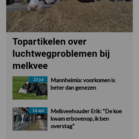
Topartikelen over
luchtwegproblemen bij
melkvee
23 jul
Mannheimia: voorkomen is
beter dan genezen
16 apr
Melkveehouder Erik: “De koe
kwam erbovenop, ik ben
overstag”