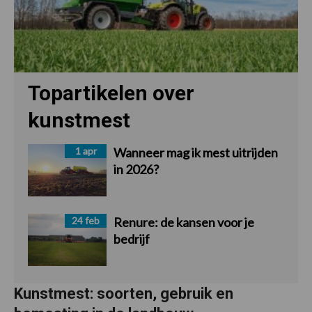
Topartikelen over
kunstmest
1 apr
Wanneer mag ik mest uitrijden
in 2026?
24 feb
Renure: de kansen voor je
bedrijf
Kunstmest: soorten, gebruik en