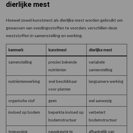
dierlijke mest
Hoewel zowel kunstmest als dierlijke mest worden gebruikt om
gewassen van voedingsstoffen te voorzien, verschillen deze
meststoffen in samenstelling en werking.
kenmerk
kunstmest
dierlijke mest
samenstelling
precies bekende
variabele
nutriënten
samenstelling
nutriëntenwerking
snel beschikbaar
langzamere werking
voor planten
organische stof
geen
wel aanwezig
invloed op bodem
beperkte invloed op
verbetert
bodemstructuur
bodemstructuur
toepassing
nauwkeurig te
afhankelijk van