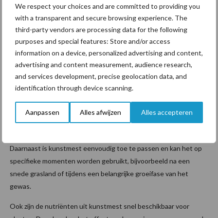
We respect your choices and are committed to providing you
with a transparent and secure browsing experience. The
Kunstmest wordt vaak gebruikt als aanvulling op dierlijke mest.
third-party vendors are processing data for the following
Beide meststoffen hebben verschillende eigenschappen,
purposes and special features: Store and/or access
waardoor ze elkaar in de praktijk vaak aanvullen.
information on a device, personalized advertising and content,
advertising and content measurement, audience research,
Voordelen van kunstmest
and services development, precise geolocation data, and
identification through device scanning.
Een belangrijk voordeel van kunstmest is dat de samenstelling
van de meststof precies bekend is. Hierdoor kan een boer de
Aanpassen
Alles afwijzen
Alles accepteren
bemesting nauwkeurig afstemmen op de behoefte van het
gewas.
Daarnaast is kunstmest eenvoudig toe te passen en kan het op
specifieke momenten worden gebruikt, bijvoorbeeld na een
snede grasland of tijdens een belangrijke groeifase van het
gewas.
Ook zijn de nutriënten uit kunstmest snel beschikbaar voor