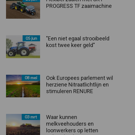
PROGRESS TF zaaimachine
"Een niet egaal strooibeeld
05 jun
kost twee keer geld"
Ook Europees parlement wil
08 mei
herziene Nitraatlichtlijn en
stimuleren RENURE
Waar kunnen
03 mrt
melkveehouders en
loonwerkers op letten