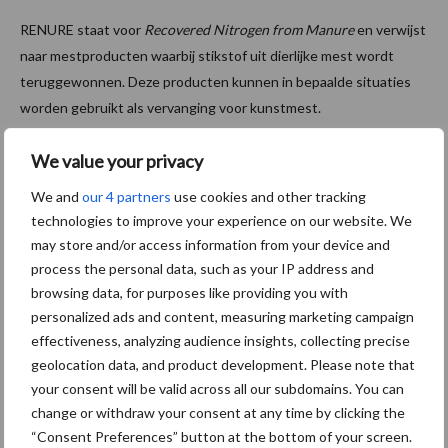
RENURE staat voor
Recovered Nitrogen from Manure
en verwijst
naar mestproducten waarbij stikstof uit dierlijke mest wordt
teruggewonnen. Deze producten kunnen in bepaalde situaties
worden gebruikt als vervanging voor kunstmest.
Voor melkveehouders kan RENURE een interessante
We value your privacy
ontwikkeling zijn, omdat stikstof uit mest beter kan worden
We and
our 4 partners
use cookies and other tracking
benut als meststof voor gewassen. In plaats van extra
technologies to improve your experience on our website. We
kunstmest te gebruiken, kan stikstof uit mest worden verwerkt
may store and/or access information from your device and
tot een product dat vergelijkbaar is met minerale meststoffen.
process the personal data, such as your IP address and
browsing data, for purposes like providing you with
Hierdoor kan de nutriëntenkringloop op het bedrijf beter worden
personalized ads and content, measuring marketing campaign
gesloten en kan de benutting van stikstof worden verbeterd. De
effectiveness, analyzing audience insights, collecting precise
precieze regels voor het gebruik van RENURE worden bepaald
geolocation data, and product development. Please note that
binnen het Europese en Nederlandse mestbeleid.
your consent will be valid across all our subdomains. You can
change or withdraw your consent at any time by clicking the
“Consent Preferences” button at the bottom of your screen.
Voor- en nadelen van kunstmest