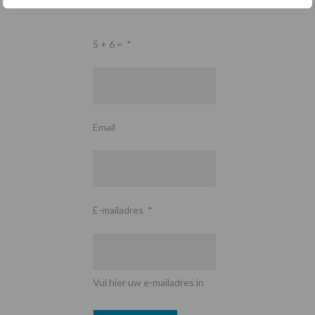
5 + 6 =
*
Email
E-mailadres
*
Vul hier uw e-mailadres in