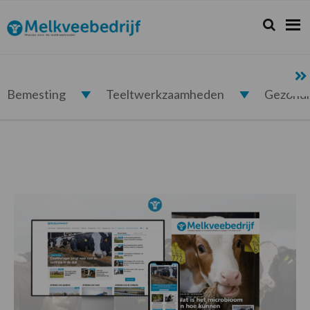
Spring
Door
Spring
naar
naar
naar
Zoeken...
Zoek
Melkveebedrijf.nl
de
de
de
hoofdnavigatie
hoofd
voettekst
inhoud
Bemesting
Teeltwerkzaamheden
Gezond