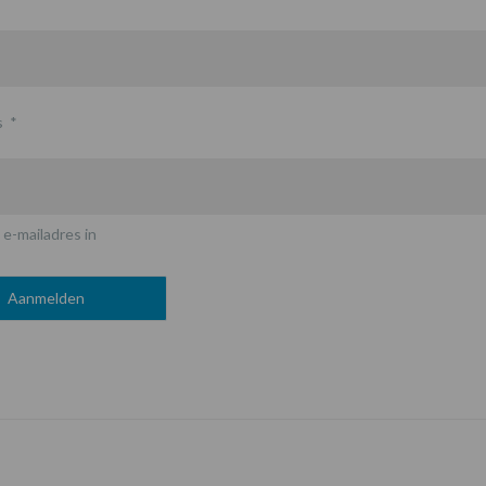
s
*
 e-mailadres in