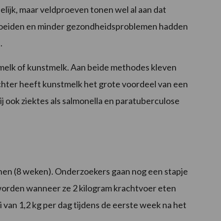
idelijk, maar veldproeven tonen wel al aan dat
groeiden en minder gezondheidsproblemen hadden
.
melk of kunstmelk. Aan beide methodes kleven
chter heeft kunstmelk het grote voordeel van een
j ook ziektes als salmonella en paratuberculose
enen (8 weken). Onderzoekers gaan nog een stapje
worden wanneer ze 2 kilogram krachtvoer eten
 van 1,2 kg per dag tijdens de eerste week na het