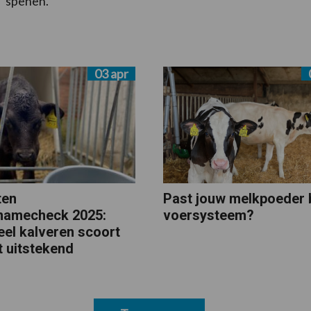
spenen.
03 apr
ten
Past jouw melkpoeder b
namecheck 2025:
voersysteem?
el kalveren scoort
t uitstekend