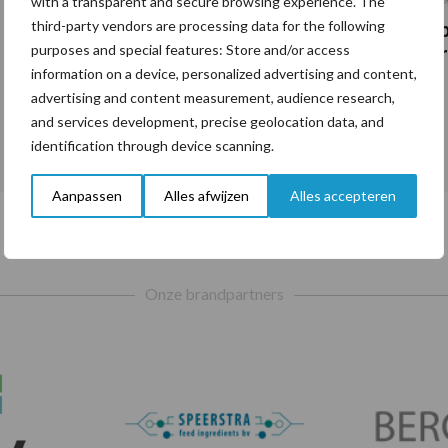
with a transparent and secure browsing experience. The
third-party vendors are processing data for the following
De speenhuid: een vaak onderschatte
Fo
purposes and special features: Store and/or access
risicofactor voor mastitis
gr
information on a device, personalized advertising and content,
advertising and content measurement, audience research,
and services development, precise geolocation data, and
Toon meer
identification through device scanning.
Aanpassen
Alles afwijzen
Alles accepteren
Onze brandpartners