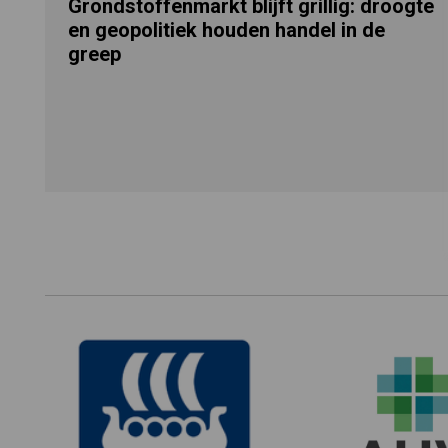
Grondstoffenmarkt blijft grillig: droogte
en geopolitiek houden handel in de
greep
Footer