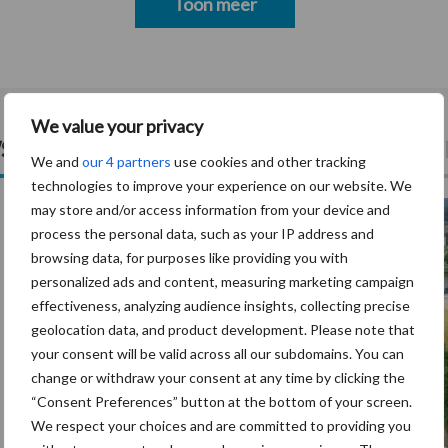
Toon meer
We value your privacy
s
Pa
We and
our 4 partners
use cookies and other tracking
technologies to improve your experience on our website. We
7 aug
may store and/or access information from your device and
process the personal data, such as your IP address and
browsing data, for purposes like providing you with
personalized ads and content, measuring marketing campaign
effectiveness, analyzing audience insights, collecting precise
geolocation data, and product development. Please note that
your consent will be valid across all our subdomains. You can
change or withdraw your consent at any time by clicking the
“Consent Preferences” button at the bottom of your screen.
We respect your choices and are committed to providing you