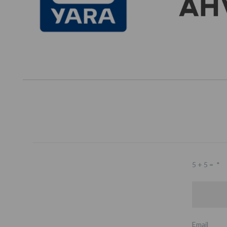
5 + 5 =
*
Email