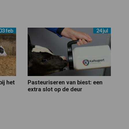
03 feb
24 jul
ij het
Pasteuriseren van biest: een
extra slot op de deur