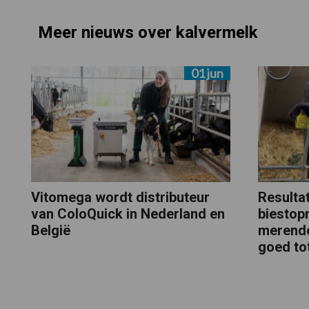
Meer nieuws over kalvermelk
01 jun
Vitomega wordt distributeur
Resulta
van ColoQuick in Nederland en
biestop
België
merende
goed to