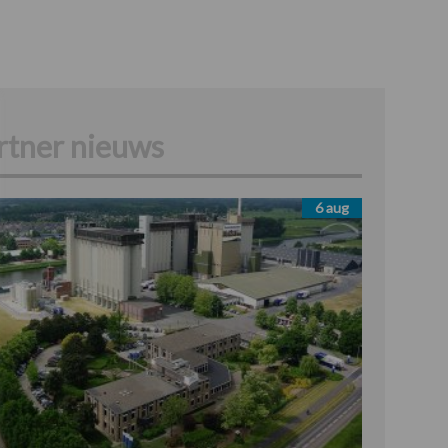
rtner nieuws
6 aug