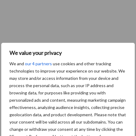
“Als een koe ziek is, is de boer vaak
We value your privacy
ook ziek”
We and
our 4 partners
use cookies and other tracking
technologies to improve your experience on our website. We
may store and/or access information from your device and
Melkveehouders hebben passie en liefde voor hun dieren. Als er
process the personal data, such as your IP address and
dan een keer een koe ziek is, dan is de boer vaak ook ziek. Arnout
browsing data, for purposes like providing you with
Dekker vertelt hoe Phibro helpt om koeien gezond te houden. Hij
personalized ads and content, measuring marketing campaign
heeft daarvoor twee producten meegenomen naar de Prosu-
effectiveness, analyzing audience insights, collecting precise
podcasttafel op de RMV in Hardenberg.
geolocation data, and product development. Please note that
your consent will be valid across all our subdomains. You can
change or withdraw your consent at any time by clicking the