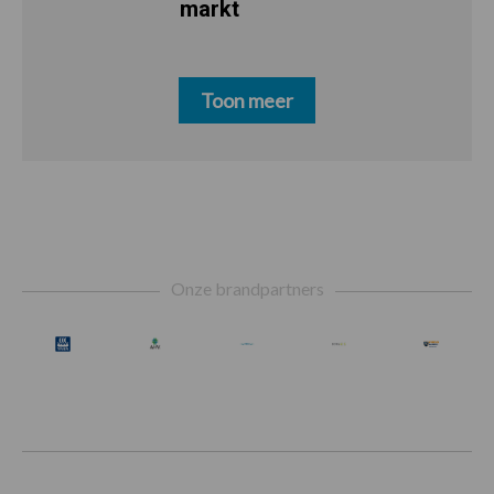
markt
Toon meer
Footer
Onze brandpartners