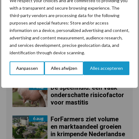
We respect your choices and are committed to providing you
with a transparent and secure browsing experience. The
third-party vendors are processing data for the following
purposes and special features: Store and/or access
information on a device, personalized advertising and content,
Recent nieuws
Partner nieuws
advertising and content measurement, audience research,
and services development, precise geolocation data, and
Grondstoffenmarkt blijft
7 aug
identification through device scanning.
grillig: droogte en
geopolitiek houden handel
Aanpassen
Alles afwijzen
Alles accepteren
in de greep
De speenhuid: een vaak
7 aug
onderschatte risicofactor
voor mastitis
ForFarmers ziet volume
6 aug
en marktaandeel groeien
in krimpende Nederlandse