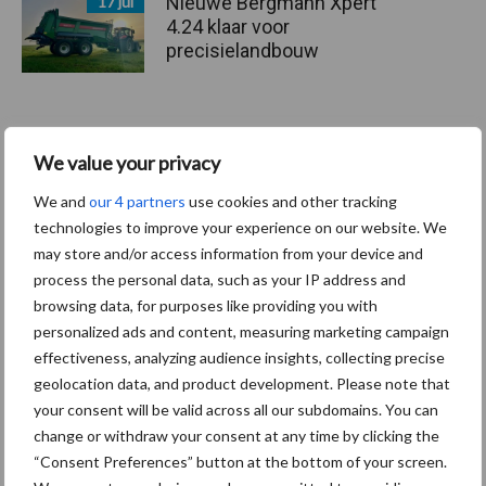
Nieuwe Bergmann Xpert
17 jul
4.24 klaar voor
precisielandbouw
Schuitemaker Rapide 6 & 8:
09 jul
We value your privacy
compacte krachtpatsers
met volwaardige capaciteit
We and
our 4 partners
use cookies and other tracking
technologies to improve your experience on our website. We
may store and/or access information from your device and
process the personal data, such as your IP address and
Fendt viert 50.000e Fendt
08 jul
browsing data, for purposes like providing you with
900 Vario met een
personalized ads and content, measuring marketing campaign
gelimiteerd jubileummodel
effectiveness, analyzing audience insights, collecting precise
geolocation data, and product development. Please note that
your consent will be valid across all our subdomains. You can
change or withdraw your consent at any time by clicking the
Toon meer
“Consent Preferences” button at the bottom of your screen.