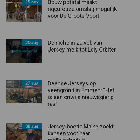
Bouw potstal maakt
15 nov
rigoureuze omslag mogelijk
voor De Groote Voort
De niche in zuivel: van
30 aug
Jersey melk tot Lely Orbiter
Deense Jerseys op
27 aug
veengrond in Emmen: “Het
is een onwijs nieuwsgierig
ras”
Jersey-boerin Maike zoekt
08 aug
kansen voor haar