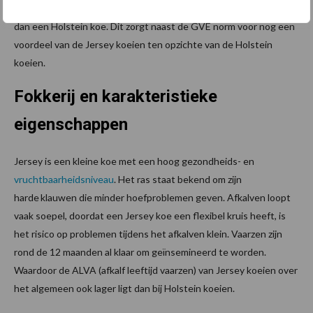
een lagere fosfaat klasse valt ( afhankelijk van de melkproductie)
dan een Holstein koe. Dit zorgt naast de GVE norm voor nog een
voordeel van de Jersey koeien ten opzichte van de Holstein
koeien.
Fokkerij en karakteristieke
eigenschappen
Jersey is een kleine koe met een hoog gezondheids- en
vruchtbaarhei
d
sniveau
. Het ras staat bekend om zijn
harde klauwen die minder hoefproblemen geven. Afkalven loopt
vaak soepel, doordat een Jersey koe een flexibel kruis heeft, is
het risico op problemen tijdens het afkalven klein. Vaarzen zijn
rond de 12 maanden al klaar om geïnsemineerd te worden.
Waardoor de ALVA (afkalf leeftijd vaarzen) van Jersey koeien over
het algemeen ook lager ligt dan bij Holstein koeien.