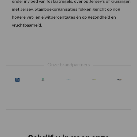
onder invloed van fosfaatregels, over op Jersey’s of kruisingen
met Jersey. Stamboekorganisaties fokken gericht op nog
hogere vet- en eiwitpercentages én op gezondheid en
vruchtbaarheid.
Footer
Onze brandpartners