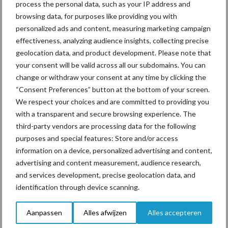
process the personal data, such as your IP address and
browsing data, for purposes like providing you with
personalized ads and content, measuring marketing campaign
“Vraag naar praktische
5 aug
effectiveness, analyzing audience insights, collecting precise
hygieneoplossingen is in
geolocation data, and product development. Please note that
Polen groter dan ooit”
your consent will be valid across all our subdomains. You can
change or withdraw your consent at any time by clicking the
“Consent Preferences” button at the bottom of your screen.
Toon meer
We respect your choices and are committed to providing you
with a transparent and secure browsing experience. The
third-party vendors are processing data for the following
Mestwetgeving en Jersey
purposes and special features: Store and/or access
information on a device, personalized advertising and content,
advertising and content measurement, audience research,
Een Jersey koe telt voor 0,7 GVE, terwijl een Holstein telt voor
and services development, precise geolocation data, and
1,0 GVE. Dit betekent dat je met Jersey koeien meer dieren kunt
identification through device scanning.
houden op hetzelfde aantal hectares. Dit heeft een gunstig
effect op de mestboekhouding. Daarnaast heb je voor Jersey
Aanpassen
Alles afwijzen
Alles accepteren
koeien minder
fosfaatrechten
nodig, doordat een Jersey koe in