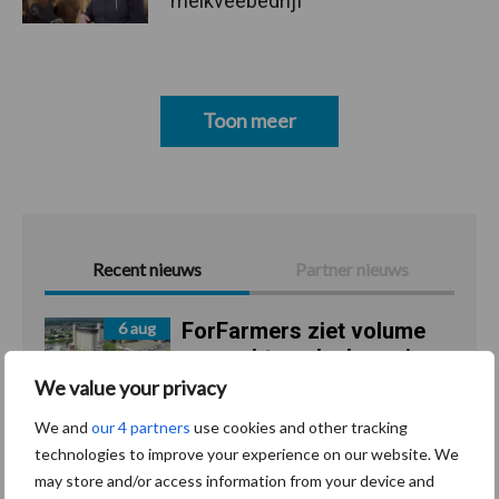
melkveebedrijf
Toon meer
Recent nieuws
Partner nieuws
ForFarmers ziet volume
6 aug
en marktaandeel groeien
in krimpende Nederlandse
We value your privacy
markt
We and
our 4 partners
use cookies and other tracking
technologies to improve your experience on our website. We
Tien praktische tips voor
6 aug
may store and/or access information from your device and
een langere levensduur