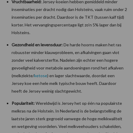
Vruchtbaarheid:
Jersey-koeien hebben gemiddeld minder
inseminaties per dracht nodig dan Holsteins, vaak ruim onder 2
inseminaties per dracht. Daardoor is de TKT (tussen kalf tijd)
korter. Het vervangingspercentage ligt zo’n 5% lager dan bij
Holsteins.
Gezondheid en levensduur:
De harde hoorns maken het ras
robuuster minder klauwprobleem, en afkalvingen gaan vlot
zonder veel kalversterfte. Nadelen zijn echter een hogere
gevoeligheid voor metabole aandoeningen rond het afkalven
(melkziekte/
ketose
) en lager slachtwaarde, doordat een
Jersey koe een hele melk typische bouw heeft. Daardoor
heeft de Jersey weinig slachtgewicht.
Populariteit:
Wereldwijd is Jersey het op één na populairste
melkras na de Holstein. In Nederland is de belangstelling de
laatste jaren sterk gegroeid vanwege de hoge melkkwaliteit
en wetgeving voordelen. Veel melkveehouders schakelden,