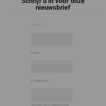
Schrijf u in voor onze
nieuwsbrief
5 + 0 =
*
Email
E-mailadres
*
Vul hier uw e-mailadres in