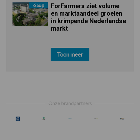
ForFarmers ziet volume
6 aug
en marktaandeel groeien
in krimpende Nederlandse
markt
Toon meer
Footer
Onze brandpartners