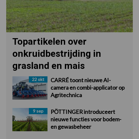
Topartikelen over
onkruidbestrijding in
grasland en mais
22 okt
CARRÉ toont nieuwe AI-
camera en combi-applicator op
Agritechnica
9 sep
PÖTTINGER introduceert
nieuwe functies voor bodem-
en gewasbeheer