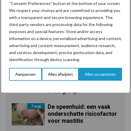
“Consent Preferences” button at the bottom of your screen.
We respect your choices and are committed to providing you
Toon meer
with a transparent and secure browsing experience. The
third-party vendors are processing data for the following
purposes and special features: Store and/or access
information on a device, personalized advertising and content,
advertising and content measurement, audience research,
and services development, precise geolocation data, and
Recent nieuws
Partner nieuws
identification through device scanning.
Grondstoffenmarkt blijft
7 aug
Aanpassen
Alles afwijzen
Alles accepteren
grillig: droogte en
geopolitiek houden handel
in de greep
De speenhuid: een vaak
7 aug
onderschatte risicofactor
voor mastitis