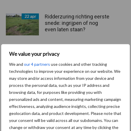
Ridderzuring richting eerste
22 apr
snede: ingrijpen of nog
even laten staan?
We value your privacy
Gebruik van
13 feb
gewasbeschermingsmiddel
We and
our 4 partners
use cookies and other tracking
en in de landbouw fors
technologies to improve your experience on our website. We
gedaald tussen 2012 en
may store and/or access information from your device and
2024
process the personal data, such as your IP address and
browsing data, for purposes like providing you with
personalized ads and content, measuring marketing campaign
CARRÉ toont nieuwe AI-
22 okt
effectiveness, analyzing audience insights, collecting precise
camera en combi-applicator
geolocation data, and product development. Please note that
op Agritechnica
your consent will be valid across all our subdomains. You can
change or withdraw your consent at any time by clicking the