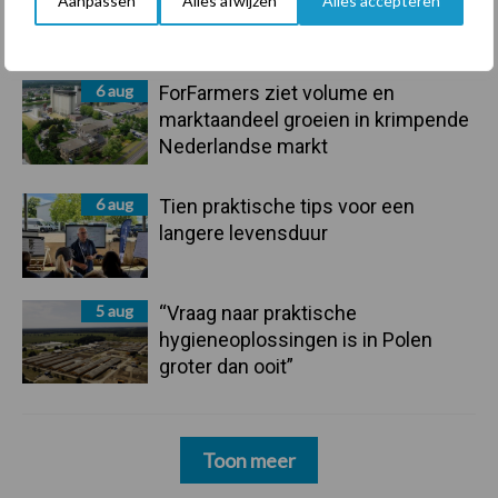
Aanpassen
Alles afwijzen
Alles accepteren
onderschatte risicofactor voor
mastitis
6 aug
ForFarmers ziet volume en
marktaandeel groeien in krimpende
Nederlandse markt
6 aug
Tien praktische tips voor een
langere levensduur
5 aug
“Vraag naar praktische
hygieneoplossingen is in Polen
groter dan ooit”
Toon meer