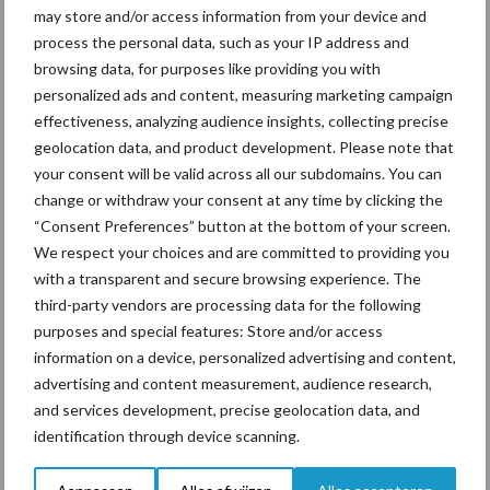
may store and/or access information from your device and
Ligbox &
process the personal data, such as your IP address and
Bedrijfsnieuws
Voerhekken
browsing data, for purposes like providing you with
personalized ads and content, measuring marketing campaign
effectiveness, analyzing audience insights, collecting precise
geolocation data, and product development. Please note that
your consent will be valid across all our subdomains. You can
Toon meer
change or withdraw your consent at any time by clicking the
“Consent Preferences” button at the bottom of your screen.
We respect your choices and are committed to providing you
Primaire
with a transparent and secure browsing experience. The
Recent nieuws
Partner nieuws
third-party vendors are processing data for the following
Sidebar
purposes and special features: Store and/or access
7 aug
Grondstoffenmarkt blijft grillig:
information on a device, personalized advertising and content,
droogte en geopolitiek houden
advertising and content measurement, audience research,
handel in de greep
and services development, precise geolocation data, and
identification through device scanning.
7 aug
De speenhuid: een vaak