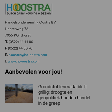
Handelsonderneming Oostra BV
Heerenweg 76
7955 PG IJhorst
T.
(0522) 44 11 80
F.
(0522) 44 30 70
E.
c.oostra@ho-oostra.com
I.
www.ho-oostra.com
Aanbevolen voor jou!
Grondstoffenmarkt blijft
grillig: droogte en
geopolitiek houden handel
in de greep