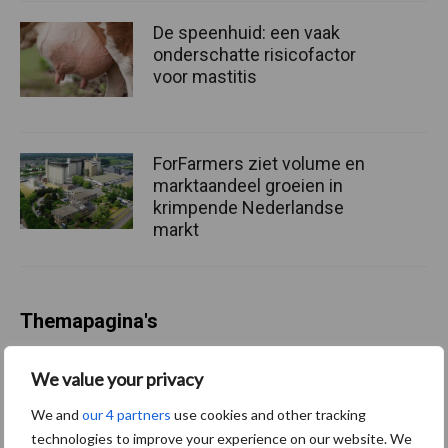
De speenhuid: een vaak
onderschatte risicofactor
voor mastitis
ForFarmers ziet volume en
marktaandeel groeien in
krimpende Nederlandse
markt
Themapagina's
Diergezondheid
Bemesting
Fokkerij
Melkv
We value your privacy
We and
our 4 partners
use cookies and other tracking
technologies to improve your experience on our website. We