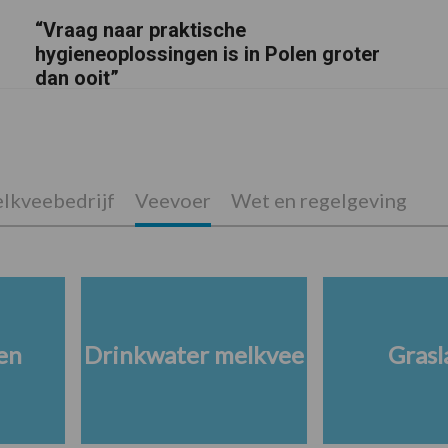
“Vraag naar praktische
hygieneoplossingen is in Polen groter
dan ooit”
lkveebedrijf
Veevoer
Wet en regelgeving
en
Drinkwater melkvee
Grasl