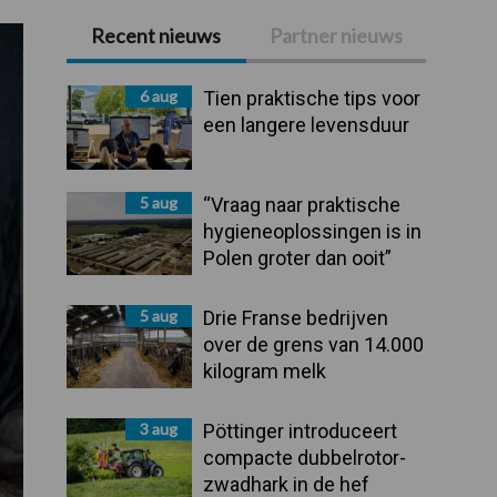
Recent nieuws
Partner nieuws
Primaire
Sidebar
6 aug
Tien praktische tips voor
een langere levensduur
5 aug
“Vraag naar praktische
hygieneoplossingen is in
Polen groter dan ooit”
5 aug
Drie Franse bedrijven
over de grens van 14.000
kilogram melk
3 aug
Pöttinger introduceert
compacte dubbelrotor-
zwadhark in de hef