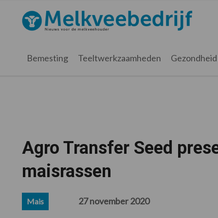
Spring
Door
Spring
Spring
naar
naar
naar
naar
Melkveebedrijf.nl
de
de
de
de
hoofdnavigatie
hoofd
eerste
voettekst
inhoud
sidebar
Bemesting
Teeltwerkzaamheden
Gezondheid
Agro Transfer Seed prese
maisrassen
27 november 2020
Mais