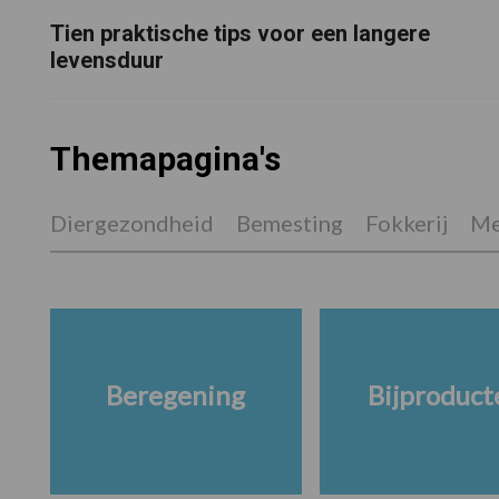
Tien praktische tips voor een langere
levensduur
Themapagina's
Diergezondheid
Bemesting
Fokkerij
Me
Beregening
Bijproduct