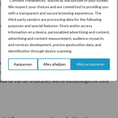
“Consent Preferences” button at the bottom of your screen.
or veel groter dan de resultaten bij de oogst als
We respect your choices and are committed to providing you
with a transparent and secure browsing experience. The
third-party vendors are processing data for the following
ek onontgonnen mogelijkheden bloot om via
purposes and special features: Store and/or access
information on a device, personalized advertising and content,
advertising and content measurement, audience research,
and services development, precise geolocation data, and
identification through device scanning.
n de Benelux. De cijfers worden daarom gedeeld met
Aanpassen
Alles afwijzen
Alles accepteren
s en weet men waar gemiddeldes vandaan komen.
waarde van de resultaten, wel de klimatologische zone