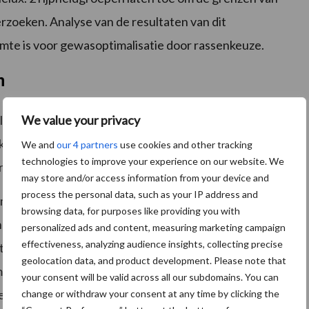
rzoeken. Analyse van de resultaten van dit
imte is voor gewasoptimalisatie door rassenkeuze.
n
We value your privacy
rrelmais rassen proefvelden programma gedraaid. Dit
 klimaatzone Benelux. Alle maiskwekers kunnen aan dit
We and
our 4 partners
use cookies and other tracking
technologies to improve your experience on our website. We
ogramma deelnemen.
may store and/or access information from your device and
process the personal data, such as your IP address and
elmais. Die opzet wortelt in de fundamentele kennis dat
browsing data, for purposes like providing you with
h belang van de
maïsteelt
voor het grootste gedeelte
personalized ads and content, measuring marketing campaign
effectiveness, analyzing audience insights, collecting precise
t bepaald wordt. De korrelopbrengst en de
geolocation data, and product development. Please note that
meten en eenduidiger te vergelijken dan resultaten uit
your consent will be valid across all our subdomains. You can
et door het oogstmoment van de silomais vertekend is.
change or withdraw your consent at any time by clicking the