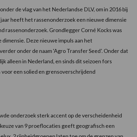
nder de vlag van het Nederlandse DLV, om in 2016 bij
 jaar heeft het rassenonderzoek een nieuwe dimensie
dend rassenonderzoek. Grondlegger Corné Kocks was
e dimensie. Deze nieuwe impuls aan het
verder onder de naam ‘Agro Transfer Seed’. Onder dat
k alleen in Nederland, en sinds dit seizoen fors
s voor een solied en grensoverschrijdend
uwde onderzoek sterk accent op de verscheidenheid
keuze van 9 proeflocaties geeft geografisch een
nelux. 2 rijpheidgroepen laten toe om de grenzen van