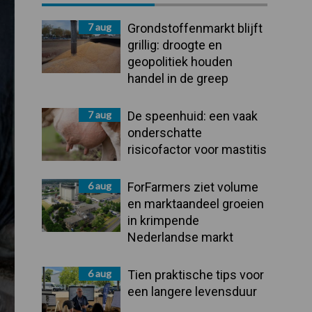
Sidebar
7 aug
Grondstoffenmarkt blijft
grillig: droogte en
geopolitiek houden
handel in de greep
7 aug
De speenhuid: een vaak
onderschatte
risicofactor voor mastitis
6 aug
ForFarmers ziet volume
en marktaandeel groeien
in krimpende
Nederlandse markt
6 aug
Tien praktische tips voor
een langere levensduur