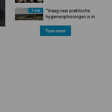
5 aug
“Vraag naar praktische
hygieneoplossingen is in
Polen groter dan ooit”
Toon meer