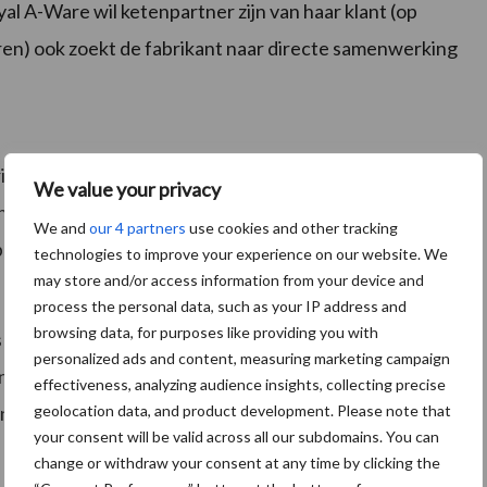
l A-Ware wil ketenpartner zijn van haar klant (op
ren) ook zoekt de fabrikant naar directe samenwerking
cht werken in plaats van aanbodgericht. Speel
We value your privacy
t onze nieuwe vestiging in Heerenveen. Die hebben we
We and
our 4 partners
use cookies and other tracking
bepaalde capaciteit behalen en kunnen voor 50 % in
technologies to improve your experience on our website. We
may store and/or access information from your device and
process the personal data, such as your IP address and
browsing data, for purposes like providing you with
s voor de studenten in de zaal. Zorg voor een heldere
personalized ads and content, measuring marketing campaign
, maar schat je risico’s in. Ga op zoek naar de juiste
effectiveness, analyzing audience insights, collecting precise
geolocation data, and product development. Please note that
ange en korte termijn), heb oog voor de samenleving,
your consent will be valid across all our subdomains. You can
change or withdraw your consent at any time by clicking the