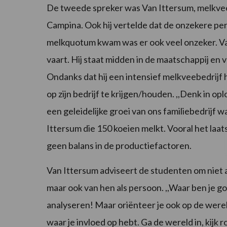
De tweede spreker was Van Ittersum, melkveeh
Campina. Ook hij vertelde dat de onzekere peri
melkquotum kwam was er ook veel onzeker. Van
vaart. Hij staat midden in de maatschappij en 
Ondanks dat hij een intensief melkveebedrijf 
op zijn bedrijf te krijgen/houden. ,,Denk in o
een geleidelijke groei van ons familiebedrijf wa
Ittersum die 150 koeien melkt. Vooral het laats
geen balans in de productiefactoren.
Van Ittersum adviseert de studenten om niet 
maar ook van hen als persoon. ,,Waar ben je goed
analyseren! Maar oriënteer je ook op de were
waar je invloed op hebt. Ga de wereld in, kijk r