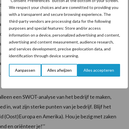
“Consent Preferences” button at the bottom of your screen.
ouder en voorzitter districtsraad Royal Friesland
We respect your choices and are committed to providing you
ode van nu niet nieuw is: in 1983 toen het
with a transparent and secure browsing experience. The
third-party vendors are processing data for the following
 Ittersum vertelde wat voor koers hij als ondernemer
purposes and special features: Store and/or access
voelt zich verantwoordelijk voor de maatschappij.
information on a device, personalized advertising and content,
advertising and content measurement, audience research,
heeft, is het hem bijvoorbeeld gelukt om weidevogels
and services development, precise geolocation data, and
plossingen en zoek geen excuses. Ik koos bewust voor
identification through device scanning.
ar de productiefactoren in balans zijn’’, vertelt Van
Aanpassen
Alles afwijzen
Alles accepteren
te is volgens hem bij veel bedrijven kwijtgeraakt: er is
alleen een SWOT-analyse van het bedrijf te maken,
 in, wat zijn sterke punten van je bedrijf. Blijf het
ld (Oost)Europa en Amerika). Hou je bezig met zaken
ond en oriënteer je!’’