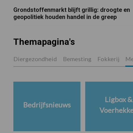
Grondstoffenmarkt blijft grillig: droogte en
geopolitiek houden handel in de greep
Themapagina's
Diergezondheid
Bemesting
Fokkerij
Me
Ligbox &
Bedrijfsnieuws
Voerhekk