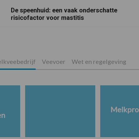
De speenhuid: een vaak onderschatte
risicofactor voor mastitis
lkveebedrijf
Veevoer
Wet en regelgeving
Melkpro
en