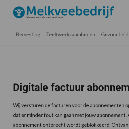
Spring
Door
naar
naar
Melkveebedrijf.nl
de
de
hoofdnavigatie
hoofd
inhoud
Bemesting
Teeltwerkzaamheden
Gezondheid
Digitale factuur abonnem
Wij versturen de facturen voor de abonnementen op v
dat er minder fout kan gaan met jouw abonnement. A
abonnement onterecht wordt geblokkeerd. Ontvang je