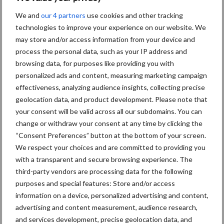
Themapagina's
We and
our 4 partners
use cookies and other tracking
technologies to improve your experience on our website. We
Diergezondheid
Bemesting
Fokkerij
Melkv
may store and/or access information from your device and
process the personal data, such as your IP address and
browsing data, for purposes like providing you with
personalized ads and content, measuring marketing campaign
Ligbox &
effectiveness, analyzing audience insights, collecting precise
Bedrijfsnieuws
Voerhekken
geolocation data, and product development. Please note that
your consent will be valid across all our subdomains. You can
change or withdraw your consent at any time by clicking the
“Consent Preferences” button at the bottom of your screen.
We respect your choices and are committed to providing you
Toon meer
with a transparent and secure browsing experience. The
third-party vendors are processing data for the following
purposes and special features: Store and/or access
Primaire
information on a device, personalized advertising and content,
Recent nieuws
Partner nieuws
advertising and content measurement, audience research,
Sidebar
and services development, precise geolocation data, and