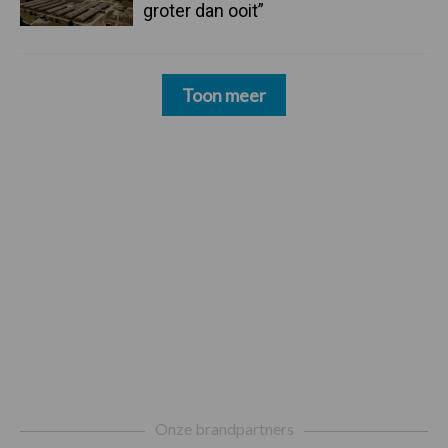
groter dan ooit”
Toon meer
Footer
Onze brandpartners