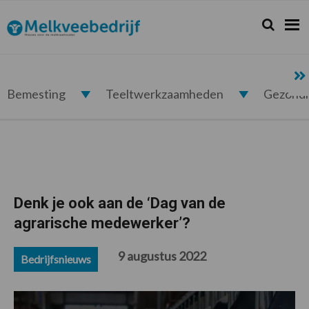
Spring
Door
Spring
Spring
naar
naar
naar
naar
Zoeken...
Zoek
Melkveebedrijf.nl
de
de
de
de
hoofdnavigatie
hoofd
eerste
voettekst
inhoud
sidebar
Bemesting
Teeltwerkzaamheden
Gezond
Denk je ook aan de ‘Dag van de
agrarische medewerker’?
9 augustus 2022
Bedrijfsnieuws