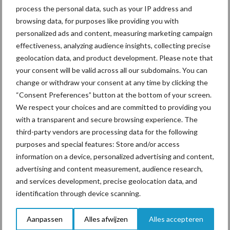
Bedrijfsnieuws
process the personal data, such as your IP address and
Voerhekken
browsing data, for purposes like providing you with
personalized ads and content, measuring marketing campaign
effectiveness, analyzing audience insights, collecting precise
geolocation data, and product development. Please note that
Toon meer
your consent will be valid across all our subdomains. You can
change or withdraw your consent at any time by clicking the
“Consent Preferences” button at the bottom of your screen.
We respect your choices and are committed to providing you
Primaire
Recent nieuws
Partner nieuws
with a transparent and secure browsing experience. The
Sidebar
third-party vendors are processing data for the following
purposes and special features: Store and/or access
7 aug
Grondstoffenmarkt blijft grillig:
information on a device, personalized advertising and content,
droogte en geopolitiek houden
advertising and content measurement, audience research,
handel in de greep
and services development, precise geolocation data, and
identification through device scanning.
7 aug
De speenhuid: een vaak
onderschatte risicofactor voor
Aanpassen
Alles afwijzen
Alles accepteren
mastitis