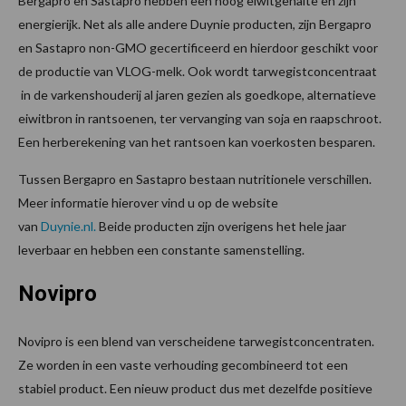
Bergapro en Sastapro hebben een hoog eiwitgehalte en zijn
energierijk. Net als alle andere Duynie producten, zijn Bergapro
en Sastapro non-GMO gecertificeerd en hierdoor geschikt voor
de productie van VLOG-melk. Ook wordt tarwegistconcentraat
in de varkenshouderij al jaren gezien als goedkope, alternatieve
eiwitbron in rantsoenen, ter vervanging van soja en raapschroot.
Een herberekening van het rantsoen kan voerkosten besparen.
Tussen Bergapro en Sastapro bestaan nutritionele verschillen.
Meer informatie hierover vind u op de website
van
Duynie.nl
.
Beide producten zijn overigens het hele jaar
leverbaar en hebben een constante samenstelling.
Novipro
Novipro is een blend van verscheidene tarwegistconcentraten.
Ze worden in een vaste verhouding gecombineerd tot een
stabiel product. Een nieuw product dus met dezelfde positieve