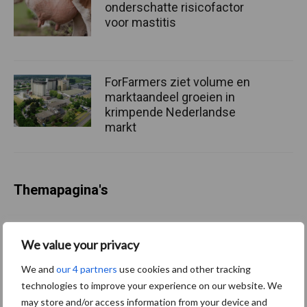
onderschatte risicofactor
voor mastitis
ForFarmers ziet volume en
marktaandeel groeien in
krimpende Nederlandse
markt
Themapagina's
Diergezondheid
Bemesting
Fokkerij
Melkv
We value your privacy
We and
our 4 partners
use cookies and other tracking
technologies to improve your experience on our website. We
Ligbox &
may store and/or access information from your device and