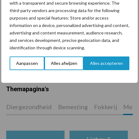
with a transparent and secure browsing experience. The
marktaandeel groeien in
third-party vendors are processing data for the following
krimpende Nederlandse
purposes and special features: Store and/or access
markt
information on a device, personalized advertising and content,
advertising and content measurement, audience research,
and services development, precise geolocation data, and
Tien praktische tips voor
een langere levensduur
identification through device scanning.
Aanpassen
Alles afwijzen
Alles accepteren
Themapagina's
Diergezondheid
Bemesting
Fokkerij
Melkv