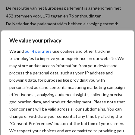
De resolutie van het Europees parlement is aangenomen met
452 stemmen voor, 170 tegen en 76 onthoudingen.
De Nederlandse parlementariërs hebben als volgt gestemd:
Voor: PvdA, GL, D66, PvdD, CU, Manders (CDA)
We value your privacy
Tegen: JA21, SGP, PVV, Schreijer-Pierik (CDA)
We and
our 4 partners
use cookies and other tracking
Onthouding: VVD, CDA (behalve Schreijer-Pierik en Manders)
technologies to improve your experience on our website. We
Bron:
LTO
may store and/or access information from your device and
process the personal data, such as your IP address and
Aanbevolen voor jou!
browsing data, for purposes like providing you with
personalized ads and content, measuring marketing campaign
De speenhuid: een vaak
effectiveness, analyzing audience insights, collecting precise
onderschatte risicofactor
geolocation data, and product development. Please note that
voor mastitis
your consent will be valid across all our subdomains. You can
change or withdraw your consent at any time by clicking the
“Consent Preferences” button at the bottom of your screen.
We respect your choices and are committed to providing you
ForFarmers ziet volume en