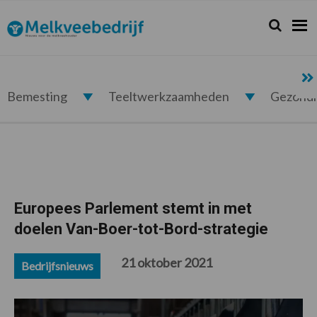
Spring
Door
Spring
Spring
naar
naar
naar
naar
Zoeken...
Zoek
Melkveebedrijf.nl
de
de
de
de
hoofdnavigatie
hoofd
eerste
voettekst
inhoud
sidebar
Bemesting
Teeltwerkzaamheden
Gezond
Europees Parlement stemt in met
doelen Van-Boer-tot-Bord-strategie
21 oktober 2021
Bedrijfsnieuws