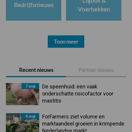
Ligbox &
Bedrijfsnieuws
Voerhekken
Toon meer
Primaire
Recent nieuws
Partner nieuws
Sidebar
7 aug
De speenhuid: een vaak
onderschatte risicofactor voor
mastitis
6 aug
ForFarmers ziet volume en
marktaandeel groeien in krimpende
Nederlandse markt