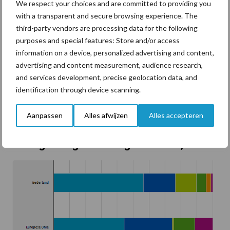
We respect your choices and are committed to providing you
2017 biologisch gehouden. In Nederland was dat 1,9 procent.
with a transparent and secure browsing experience. The
Oostenrijk gaat ook hier aan kop, meer dan 1 op de 5
third-party vendors are processing data for the following
Oostenrijkse melkkoeien wordt biologisch gehouden.
purposes and special features: Store and/or access
information on a device, personalized advertising and content,
Nederland loopt in Europa voorop met de teelt van biologische
advertising and content measurement, audience research,
aardappelen en groenten. 13 procent van het biologische
and services development, precise geolocation data, and
landbouwareaal bestond uit groenten en 2,9 procent uit
identification through device scanning.
aardappelen, in de EU-28 lagen deze aandelen met respectievelijk
1,1 en 0,2 procent lager. De aandelen granen (6,1 procent) en
Aanpassen
Alles afwijzen
Alles accepteren
blijvende teelt (1,1 procent) liggen onder het EU-gemiddelde.
Biologisch geteelde gewassen, 2017