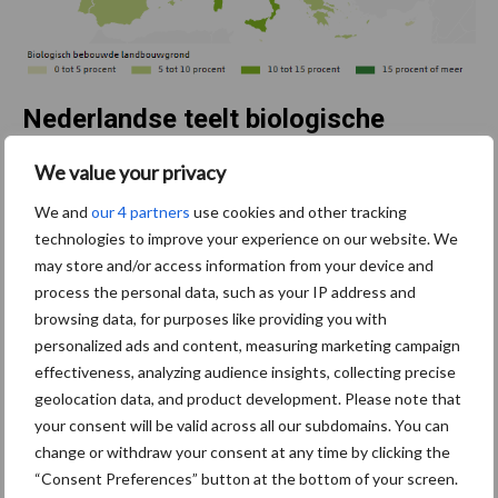
Nederlandse teelt biologische
groenten en aardappelen boven EU-
We value your privacy
gemiddelde
We and
our 4 partners
use cookies and other tracking
technologies to improve your experience on our website. We
may store and/or access information from your device and
In de 28 lidstaten van de Europese Unie was in 2017 gemiddeld
process the personal data, such as your IP address and
7,0 procent van het areaal landbouwgrond bestemd voor
browsing data, for purposes like providing you with
biologische landbouw, in Nederland was dat 3,1 procent.
personalized ads and content, measuring marketing campaign
Koploper in de EU-28 was Oostenrijk, waar bijna een kwart van
effectiveness, analyzing audience insights, collecting precise
het areaal biologisch was. Ongeveer 56 procent van het areaal
geolocation data, and product development. Please note that
biologische landbouwgrond in Nederland was in 2017 bestemd
your consent will be valid across all our subdomains. You can
voor blijvend grasland. In de EU-28 lag dat met 44 procent lager.
change or withdraw your consent at any time by clicking the
“Consent Preferences” button at the bottom of your screen.
Van alle melkkoeien in de EU-28 werd gemiddeld 3,8 procent in