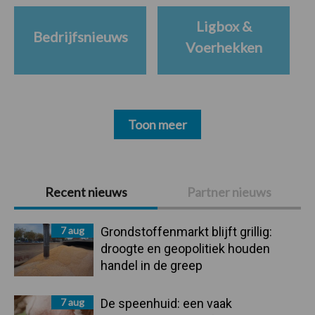
Ligbox &
Bedrijfsnieuws
Voerhekken
Toon meer
Primaire
Recent nieuws
Partner nieuws
Sidebar
7 aug
Grondstoffenmarkt blijft grillig:
droogte en geopolitiek houden
handel in de greep
7 aug
De speenhuid: een vaak