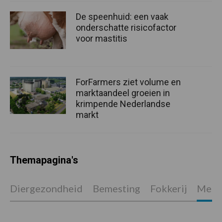
De speenhuid: een vaak
onderschatte risicofactor
voor mastitis
ForFarmers ziet volume en
marktaandeel groeien in
krimpende Nederlandse
markt
Themapagina's
Diergezondheid
Bemesting
Fokkerij
Melkv