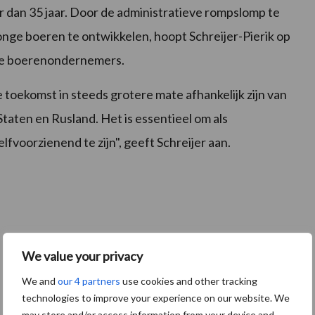
 dan 35 jaar. Door de administratieve rompslomp te
nge boeren te ontwikkelen, hoopt Schreijer-Pierik op
de boerenondernemers.
toekomst in steeds grotere mate afhankelijk zijn van
taten en Rusland. Het is essentieel om als
voorzienend te zijn", geeft Schreijer aan.
We value your privacy
We and
our 4 partners
use cookies and other tracking
technologies to improve your experience on our website. We
may store and/or access information from your device and