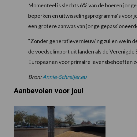
Momenteel is slechts 6% van de boeren jonger
beperken en uitwisselingsprogramma's voor jo
een grotere aanwas van jonge gepassioneer
"Zonder generatievernieuwing zullen we in de 
de voedselimport uit landen als de Verenigde S
Europeanen voor primaire levensbehoeften zelf
Bron:
Annie-Schreijer.eu
Aanbevolen voor jou!