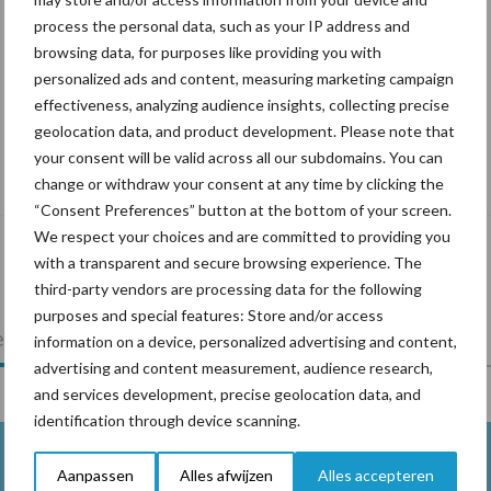
process the personal data, such as your IP address and
browsing data, for purposes like providing you with
personalized ads and content, measuring marketing campaign
effectiveness, analyzing audience insights, collecting precise
geolocation data, and product development. Please note that
De speenhuid: een vaak onderschatte
your consent will be valid across all our subdomains. You can
risicofactor voor mastitis
change or withdraw your consent at any time by clicking the
“Consent Preferences” button at the bottom of your screen.
We respect your choices and are committed to providing you
with a transparent and secure browsing experience. The
third-party vendors are processing data for the following
purposes and special features: Store and/or access
lkveebedrijf
Veevoer
Wet en regelgeving
information on a device, personalized advertising and content,
advertising and content measurement, audience research,
and services development, precise geolocation data, and
identification through device scanning.
Aanpassen
Alles afwijzen
Alles accepteren