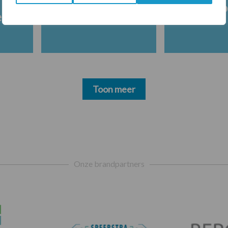
Melkpro
en
Toon meer
Onze brandpartners