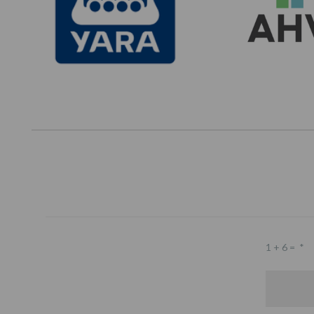
1 + 6 =
*