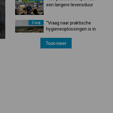
een langere levensduur
5 aug
“Vraag naar praktische
hygieneoplossingen is in
Polen groter dan ooit”
Toon meer