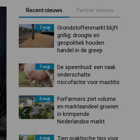
Recent nieuws
Partner nieuws
Primaire
Sidebar
7 aug
Grondstoffenmarkt blijft
grillig: droogte en
geopolitiek houden
handel in de greep
7 aug
De speenhuid: een vaak
onderschatte
risicofactor voor mastitis
6 aug
ForFarmers ziet volume
en marktaandeel groeien
in krimpende
Nederlandse markt
6 aug
Tien praktische tips voor