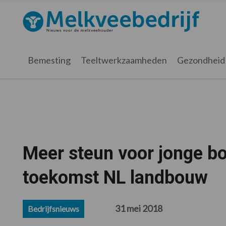
Spring
Door
Spring
Spring
naar
naar
naar
naar
Melkveebedrijf.nl
de
de
de
de
hoofdnavigatie
hoofd
eerste
voettekst
inhoud
sidebar
Bemesting
Teeltwerkzaamheden
Gezondheid
Meer steun voor jonge bo
toekomst NL landbouw
31 mei 2018
Bedrijfsnieuws