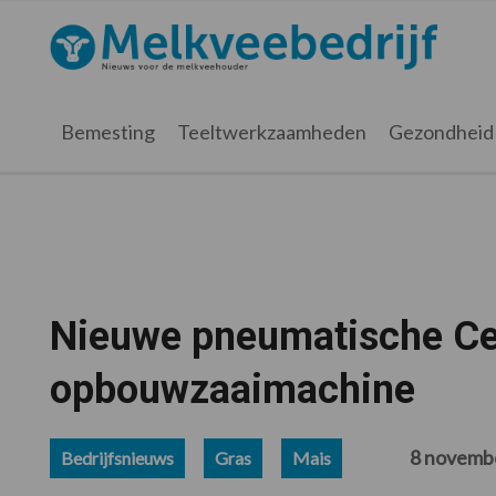
Spring
Door
Spring
Spring
naar
naar
naar
naar
Melkveebedrijf.nl
de
de
de
de
hoofdnavigatie
hoofd
eerste
voettekst
inhoud
sidebar
Bemesting
Teeltwerkzaamheden
Gezondheid
Nieuwe pneumatische Ce
opbouwzaaimachine
8 novemb
Bedrijfsnieuws
Gras
Mais