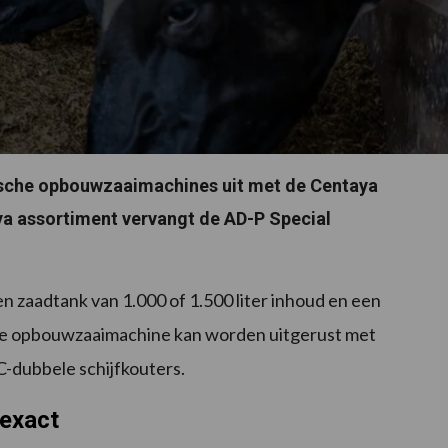
sche opbouwzaaimachines uit met de Centaya
aya assortiment vervangt de AD-P Special
 zaadtank van 1.000 of 1.500 liter inhoud en een
he opbouwzaaimachine kan worden uitgerust met
-dubbele schijfkouters.
 exact