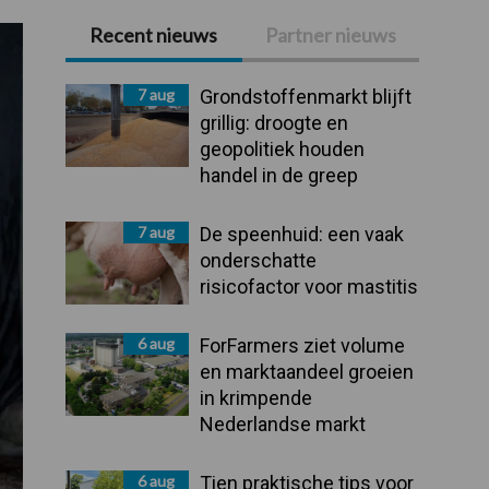
Recent nieuws
Partner nieuws
Primaire
Sidebar
7 aug
Grondstoffenmarkt blijft
grillig: droogte en
geopolitiek houden
handel in de greep
7 aug
De speenhuid: een vaak
onderschatte
risicofactor voor mastitis
6 aug
ForFarmers ziet volume
en marktaandeel groeien
in krimpende
Nederlandse markt
6 aug
Tien praktische tips voor