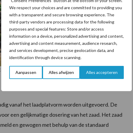
“Consent Preferences” button at the bottom of your screen.
We respect your choices and are committed to providing you
with a transparent and secure browsing experience. The
third-party vendors are processing data for the following
purposes and special features: Store and/or access
information on a device, personalized advertising and content,
advertising and content measurement, audience research,
and services development, precise geolocation data, and
identification through device scanning.
Centaya 3000 Special aan alle eisen om deel te nemen aan het
Aanpassen
Alles afwijzen
Alles accepteren
udig vanaf het laadplatvorm worden uitgevoerd. De
voor een gelijkmatige dosering van het zaad. Het zaad
ameld en gewogen met behulp van de standaard