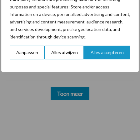
Nederlandse markt
purposes and special features: Store and/or access
information on a device, personalized advertising and content,
advertising and content measurement, audience research,
6 aug
Tien praktische tips voor een
and services development, precise geolocation data, and
langere levensduur
identification through device scanning.
5 aug
“Vraag naar praktische
Aanpassen
Alles afwijzen
Alles accepteren
hygieneoplossingen is in Polen
groter dan ooit”
Toon meer