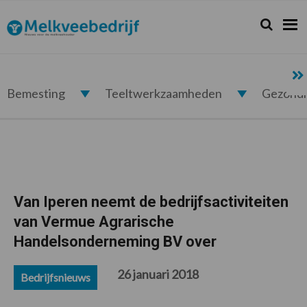
Spring
Door
Spring
Spring
naar
naar
naar
naar
Zoeken...
Zoek
Melkveebedrijf.nl
de
de
de
de
hoofdnavigatie
hoofd
eerste
voettekst
inhoud
sidebar
Bemesting
Teeltwerkzaamheden
Gezond
Van Iperen neemt de bedrijfsactiviteiten
van Vermue Agrarische
Handelsonderneming BV over
26 januari 2018
Bedrijfsnieuws