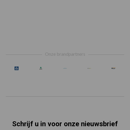
Footer
Onze brandpartners
Schrijf u in voor onze nieuwsbrief