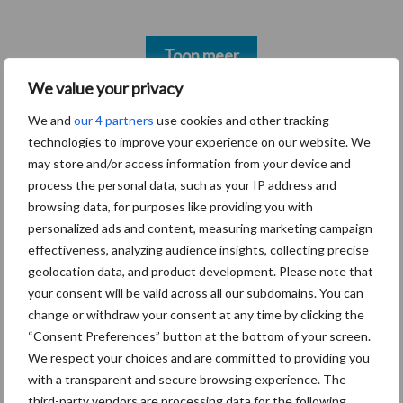
Toon meer
We value your privacy
We and
our 4 partners
use cookies and other tracking
Primaire
Recent nieuws
Partner nieuws
technologies to improve your experience on our website. We
Sidebar
may store and/or access information from your device and
process the personal data, such as your IP address and
7 aug
Grondstoffenmarkt blijft grillig:
browsing data, for purposes like providing you with
droogte en geopolitiek houden
personalized ads and content, measuring marketing campaign
handel in de greep
effectiveness, analyzing audience insights, collecting precise
geolocation data, and product development. Please note that
7 aug
De speenhuid: een vaak
your consent will be valid across all our subdomains. You can
onderschatte risicofactor voor
change or withdraw your consent at any time by clicking the
mastitis
“Consent Preferences” button at the bottom of your screen.
We respect your choices and are committed to providing you
6 aug
ForFarmers ziet volume en
with a transparent and secure browsing experience. The
marktaandeel groeien in krimpende
third-party vendors are processing data for the following