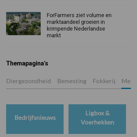
ForFarmers ziet volume en
marktaandeel groeien in
krimpende Nederlandse
markt
Themapagina's
Diergezondheid
Bemesting
Fokkerij
Melkv
Ligbox &
Bedrijfsnieuws
Voerhekken