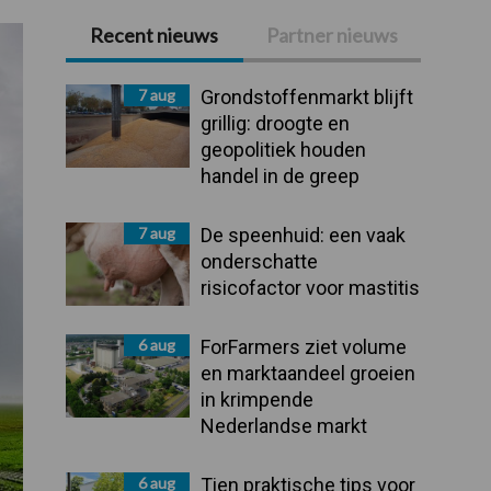
Recent nieuws
Partner nieuws
Primaire
Sidebar
7 aug
Grondstoffenmarkt blijft
grillig: droogte en
geopolitiek houden
handel in de greep
7 aug
De speenhuid: een vaak
onderschatte
risicofactor voor mastitis
6 aug
ForFarmers ziet volume
en marktaandeel groeien
in krimpende
Nederlandse markt
6 aug
Tien praktische tips voor