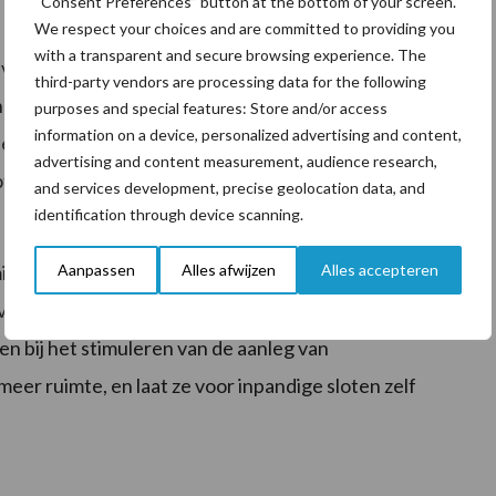
“Consent Preferences” button at the bottom of your screen.
We respect your choices and are committed to providing you
with a transparent and secure browsing experience. The
fvoer in de begroeide sloot geen problemen oplevert.
third-party vendors are processing data for the following
l het ze ontbreekt aan kennis over grondwaterstanden,
purposes and special features: Store and/or access
information on a device, personalized advertising and content,
 zijn bang voor die enkele keer dat wateroverlast
advertising and content measurement, audience research,
t vele jaren opbrengstderving”, constateert de lector
and services development, precise geolocation data, and
identification through device scanning.
Aanpassen
Alles afwijzen
Alles accepteren
teiten. En ze zijn over het algemeen conservatief
 verwoordt Van der Kooij. De waterschappen zouden
n bij het stimuleren van de aanleg van
eer ruimte, en laat ze voor inpandige sloten zelf