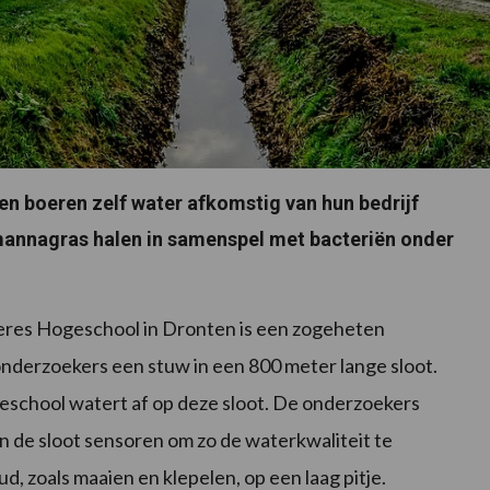
en boeren zelf water afkomstig van hun bedrijf
n mannagras halen in samenspel met bacteriën onder
Aeres Hogeschool in Dronten is een zogeheten
onderzoekers een stuw in een 800 meter lange sloot.
geschool watert af op deze sloot. De onderzoekers
n de sloot sensoren om zo de waterkwaliteit te
, zoals maaien en klepelen, op een laag pitje.