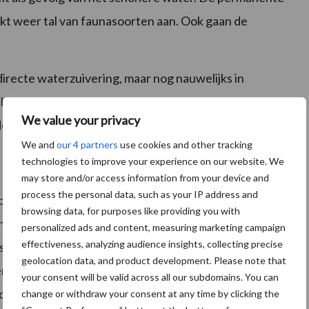
kt weer tal van faunasoorten aan. Ook gaan de
irecte waterzuivering, maar nog nauwelijks in
Kooij,
verschillende redenen voor
: zo ervaren
We value your privacy
en het moeilijk om regie uit handen te geven.
We and
our 4 partners
use cookies and other tracking
technologies to improve your experience on our website. We
may store and/or access information from your device and
process the personal data, such as your IP address and
boeren en tuinders ontheven zijn van de plicht om
browsing data, for purposes like providing you with
schouw moet van het desbetreffende waterschap
personalized ads and content, measuring marketing campaign
effectiveness, analyzing audience insights, collecting precise
atsen, moeten ze daar een vergunning voor aanvragen
geolocation data, and product development. Please note that
rempel voor agrarisch ondernemers om helofytenfilters
your consent will be valid across all our subdomains. You can
oercapaciteit van de sloot en voor onkruiden, ziet Van
change or withdraw your consent at any time by clicking the