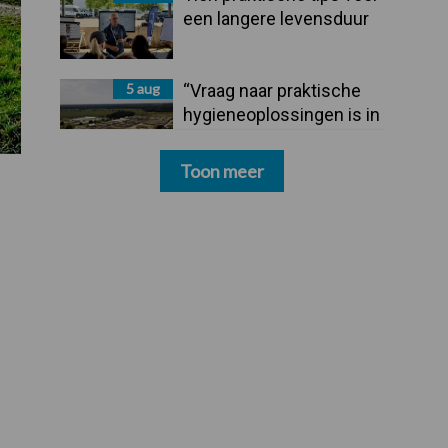
een langere levensduur
5 aug
“Vraag naar praktische
hygieneoplossingen is in
Polen groter dan ooit”
Toon meer