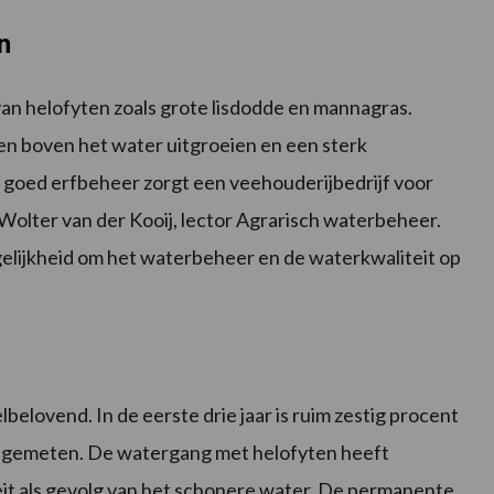
n
van helofyten zoals grote lisdodde en mannagras.
en boven het water uitgroeien en een sterk
 goed erfbeheer zorgt een veehouderijbedrijf voor
Wolter van der Kooij, lector Agrarisch waterbeheer.
elijkheid om het waterbeheer en de waterkwaliteit op
belovend. In de eerste drie jaar is ruim zestig procent
ing gemeten. De watergang met helofyten heeft
it als gevolg van het schonere water. De permanente