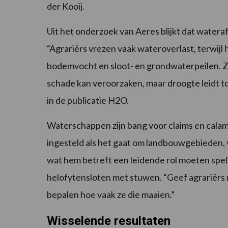
der Kooij.
Uit het onderzoek van Aeres blijkt dat watera
“Agrariërs vrezen vaak wateroverlast, terwij
bodemvocht en sloot- en grondwaterpeilen. Ze
schade kan veroorzaken, maar droogte leidt to
in de publicatie H2O.
Waterschappen zijn bang voor claims en calami
ingesteld als het gaat om landbouwgebieden,
wat hem betreft een leidende rol moeten spele
helofytensloten met stuwen. “Geef agrariërs m
bepalen hoe vaak ze die maaien.”
Wisselende resultaten