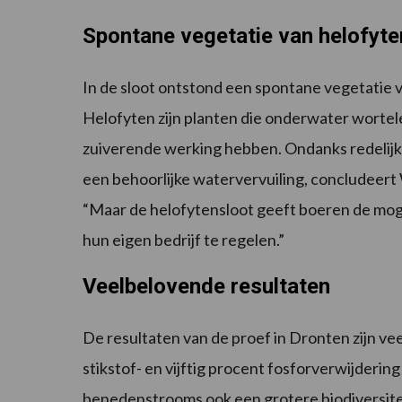
Spontane vegetatie van helofyte
In de sloot ontstond een spontane vegetatie 
Helofyten zijn planten die onderwater wortel
zuiverende werking hebben. Ondanks redelijk
een behoorlijke watervervuiling, concludeert 
“Maar de helofytensloot geeft boeren de mog
hun eigen bedrijf te regelen.”
Veelbelovende resultaten
De resultaten van de proef in Dronten zijn veel
stikstof- en vijftig procent fosforverwijder
benedenstrooms ook een grotere biodiversite