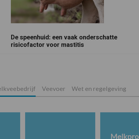
De speenhuid: een vaak onderschatte
risicofactor voor mastitis
lkveebedrijf
Veevoer
Wet en regelgeving
Melkpro