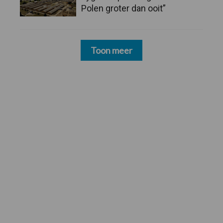
Polen groter dan ooit”
Toon meer
Footer