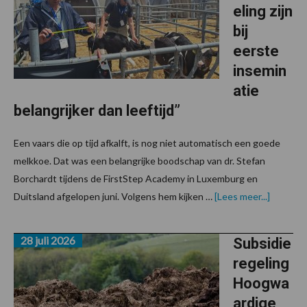
eling zijn
bij
eerste
insemin
atie
belangrijker dan leeftijd”
Een vaars die op tijd afkalft, is nog niet automatisch een goede
melkkoe. Dat was een belangrijke boodschap van dr. Stefan
Borchardt tijdens de FirstStep Academy in Luxemburg en
over“Ge
Duitsland afgelopen juni. Volgens hem kijken …
[Lees meer...]
en
ontwikke
zijn
28 juli 2026
bij
Subsidie
eerste
regeling
insemina
belangrij
Hoogwa
dan
leeftijd”
ardige