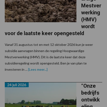
Mestver
werking
(HMV)
wordt
voor de laatste keer opengesteld
Vanaf 31 augustus tot en met 12 oktober 2026 kun je weer
subsidie aanvragen binnen de regeling Hoogwaardige
Mestverwerking (HMV). Dit is de laatste keer dat deze
subsidieregeling wordt opengesteld. Ben je van plan te
overSubsidieregeling
investeren in …
[Lees meer...]
Hoogwaardige
Mestverwerking
(HMV)
24 juli 2026
wordt
“Onze
voor
bedrijfs
de
laatste
ontwikk
keer
opengesteld
eling