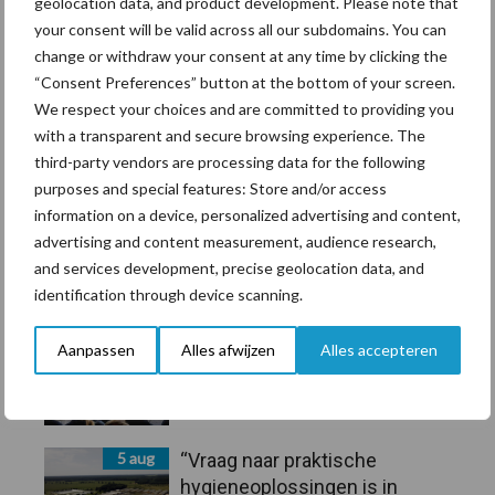
geolocation data, and product development. Please note that
7 aug
Grondstoffenmarkt blijft grillig:
your consent will be valid across all our subdomains. You can
droogte en geopolitiek houden
change or withdraw your consent at any time by clicking the
handel in de greep
“Consent Preferences” button at the bottom of your screen.
We respect your choices and are committed to providing you
7 aug
De speenhuid: een vaak
with a transparent and secure browsing experience. The
onderschatte risicofactor voor
third-party vendors are processing data for the following
mastitis
purposes and special features: Store and/or access
information on a device, personalized advertising and content,
6 aug
ForFarmers ziet volume en
advertising and content measurement, audience research,
marktaandeel groeien in
and services development, precise geolocation data, and
krimpende Nederlandse markt
identification through device scanning.
Aanpassen
Alles afwijzen
Alles accepteren
6 aug
Tien praktische tips voor een
langere levensduur
5 aug
“Vraag naar praktische
hygieneoplossingen is in