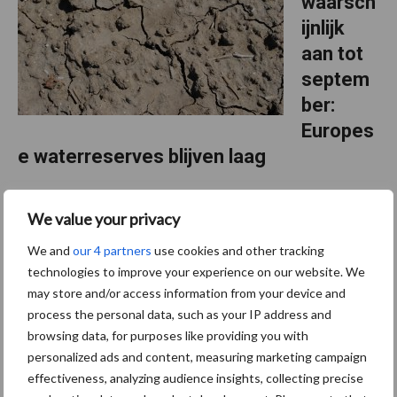
waarsch
2000-
gebied
ijnlijk
kiest
voor
aan tot
extensivering
septem
ber:
Europes
e waterreserves blijven laag
Terwijl de Rijn nog normale afvoeren liet zien en er weinig wees
We value your privacy
op acute problemen, begonnen onderzoekers afgelopen voorjaar
toch ongerust te worden. Niet door wat er in Nederland
We and
our 4 partners
use cookies and other tracking
overDr
gebeurde, maar door signalen uit de Europese …
[Lees meer...]
technologies to improve your experience on our website. We
houdt
may store and/or access information from your device and
waarsch
aan
process the personal data, such as your IP address and
tot
browsing data, for purposes like providing you with
Primaire
septem
Europe
personalized ads and content, measuring marketing campaign
Recent nieuws
Partner nieuws
waterr
Sidebar
effectiveness, analyzing audience insights, collecting precise
blijven
laag