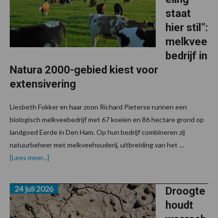
staat
hier stil”:
melkvee
bedrijf in
Natura 2000-gebied kiest voor
extensivering
Liesbeth Fokker en haar zoon Richard Pieterse runnen een
biologisch melkveebedrijf met 67 koeien en 86 hectare grond op
landgoed Eerde in Den Ham. Op hun bedrijf combineren zij
natuurbeheer met melkveehouderij, uitbreiding van het …
over“Onze
[Lees meer...]
bedrijfsontwikkeling
staat
hier
24 juli 2026
stil”:
Droogte
melkveebedrijf
houdt
in
Natura