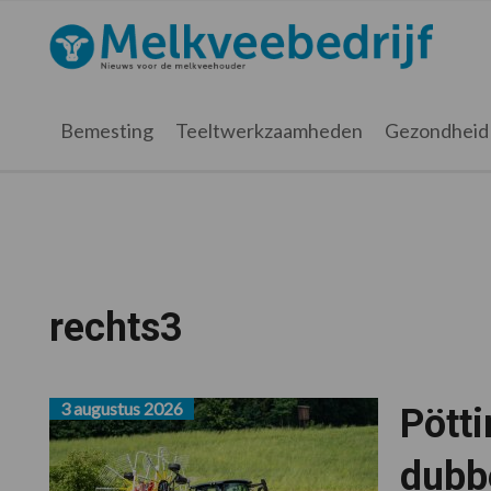
Spring
Door
Spring
Spring
naar
naar
naar
naar
Melkveebedrijf.nl
de
de
de
de
hoofdnavigatie
hoofd
eerste
voettekst
inhoud
sidebar
Bemesting
Teeltwerkzaamheden
Gezondheid
rechts3
3 augustus 2026
Pött
dubb