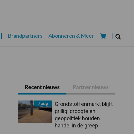
Zoeken...
Brandpartners
Abonneren & Meer
Zoek
Primaire
Recent nieuws
Partner nieuws
Sidebar
7 aug
Grondstoffenmarkt blijft
grillig: droogte en
geopolitiek houden
handel in de greep