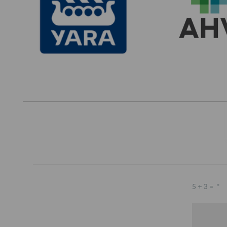
5 + 3 =
*