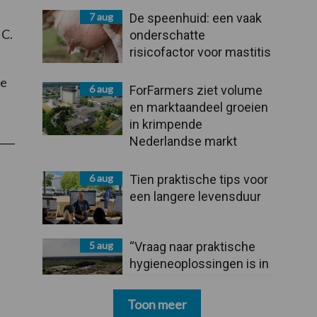
7 aug
De speenhuid: een vaak
 C.
onderschatte
risicofactor voor mastitis
re
6 aug
ForFarmers ziet volume
en marktaandeel groeien
in krimpende
Nederlandse markt
6 aug
Tien praktische tips voor
een langere levensduur
5 aug
“Vraag naar praktische
hygieneoplossingen is in
Polen groter dan ooit”
Toon meer