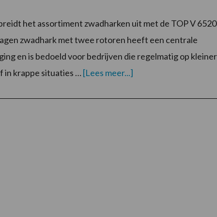
breidt het assortiment zwadharken uit met de TOP V 6520
agen zwadhark met twee rotoren heeft een centrale
ing en is bedoeld voor bedrijven die regelmatig op kleine
overPöttinger
f in krappe situaties …
[Lees meer...]
introduceert
compacte
dubbelrotor-
zwadhark
in
de
hef