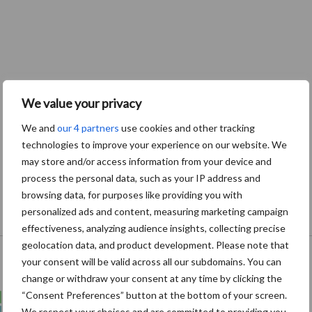
We value your privacy
We and
our 4 partners
use cookies and other tracking
technologies to improve your experience on our website. We
may store and/or access information from your device and
process the personal data, such as your IP address and
browsing data, for purposes like providing you with
personalized ads and content, measuring marketing campaign
effectiveness, analyzing audience insights, collecting precise
Onze brandpartners
geolocation data, and product development. Please note that
your consent will be valid across all our subdomains. You can
change or withdraw your consent at any time by clicking the
“Consent Preferences” button at the bottom of your screen.
We respect your choices and are committed to providing you