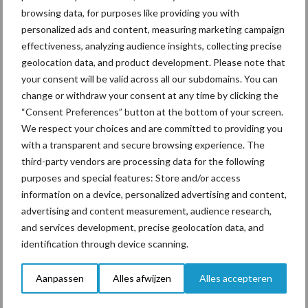
browsing data, for purposes like providing you with
personalized ads and content, measuring marketing campaign
effectiveness, analyzing audience insights, collecting precise
geolocation data, and product development. Please note that
Toon meer
your consent will be valid across all our subdomains. You can
change or withdraw your consent at any time by clicking the
“Consent Preferences” button at the bottom of your screen.
Primaire
We respect your choices and are committed to providing you
Recent nieuws
Partner nieuws
with a transparent and secure browsing experience. The
Sidebar
third-party vendors are processing data for the following
6 aug
ForFarmers ziet volume en
purposes and special features: Store and/or access
marktaandeel groeien in krimpende
information on a device, personalized advertising and content,
Nederlandse markt
advertising and content measurement, audience research,
and services development, precise geolocation data, and
6 aug
Tien praktische tips voor een
identification through device scanning.
langere levensduur
Aanpassen
Alles afwijzen
Alles accepteren