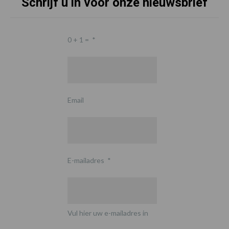
Schrijf u in voor onze nieuwsbrief
0 + 1 =
*
Email
E-mailadres
*
Vul hier uw e-mailadres in