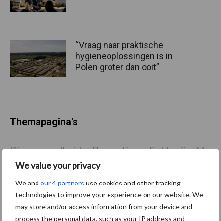
“Vraag naar praktische
hygieneoplossingen is in
Polen groter dan ooit”
Themapagina's
Diergezondheid
Bemesting
Fokkerij
Melkv
We value your privacy
We and
our 4 partners
use cookies and other tracking
technologies to improve your experience on our website. We
may store and/or access information from your device and
Beregening
Bijproducten
process the personal data, such as your IP address and