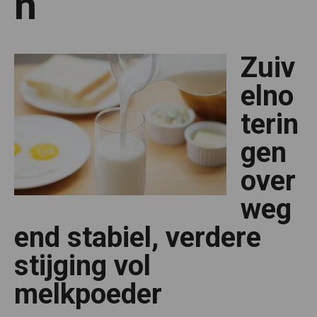
n
Zuiv
elno
terin
gen
over
weg
end stabiel, verdere
stijging vol
melkpoeder