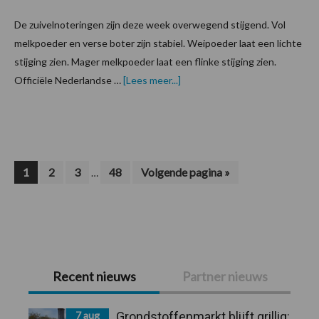
De zuivelnoteringen zijn deze week overwegend stijgend. Vol
melkpoeder en verse boter zijn stabiel. Weipoeder laat een lichte
stijging zien. Mager melkpoeder laat een flinke stijging zien.
overMagere
Officiële Nederlandse …
[Lees meer...]
melkpoeders
trekken
zuivelnoteringen
omhoog
Interim
Pagina
Pagina
Pagina
Pagina
Ga
1
2
3
48
Volgende pagina »
…
naar
pagina's
zijn
weggelaten
Primaire
Recent nieuws
Partner nieuws
Sidebar
7 aug
Grondstoffenmarkt blijft grillig: