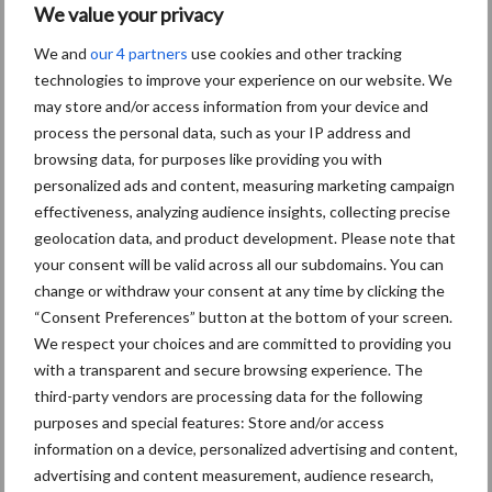
We value your privacy
melk
We and
our 4 partners
use cookies and other tracking
poeder in de
technologies to improve your experience on our website. We
may store and/or access information from your device and
zuivelnoteringen
process the personal data, such as your IP address and
browsing data, for purposes like providing you with
Actueel
Melkprijs
personalized ads and content, measuring marketing campaign
3 juni 2026
effectiveness, analyzing audience insights, collecting precise
geolocation data, and product development. Please note that
Binnen de zuivelnoteringen zijn flinke dalingen te zien deze week.
your consent will be valid across all our subdomains. You can
Vooral mager melkpoeder food en mager melkpoeder feed dalen
change or withdraw your consent at any time by clicking the
“Consent Preferences” button at the bottom of your screen.
flink. Ook verse boter en vol melkpoeder laten een daling zien.
We respect your choices and are committed to providing you
overFlinke
Weipoeder is stabiel. Officiële …
[Lees meer...]
dalingen
with a transparent and secure browsing experience. The
voor
third-party vendors are processing data for the following
melkpoeder
Zuiv
in
purposes and special features: Store and/or access
de
information on a device, personalized advertising and content,
zuivelnoteringen
elno
advertising and content measurement, audience research,