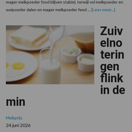
mager melkpoeder food blijven stabiel, terwijl vol melkpoeder en
overZuiv
weipoeder dalen en mager melkpoeder feed …
[Lees meer...]
overweg
stabiel
Zuiv
elno
terin
gen
flink
in de
min
Melkprijs
24 juni 2026