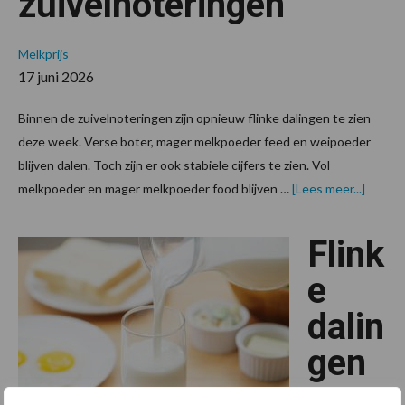
zuivelnoteringen
Melkprijs
17 juni 2026
Binnen de zuivelnoteringen zijn opnieuw flinke dalingen te zien
deze week. Verse boter, mager melkpoeder feed en weipoeder
blijven dalen. Toch zijn er ook stabiele cijfers te zien. Vol
overVe
melkpoeder en mager melkpoeder food blijven …
[Lees meer...]
daling
voor
verse
Flink
boter
in
zuivel
e
dalin
gen
voor