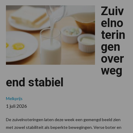
aan,
Zuiv
overige
zuivelnoter
blijven
elno
onverander
terin
gen
over
weg
end stabiel
Melkprijs
1 juli 2026
De zuivelnoteringen laten deze week een gemengd beeld zien
met zowel stabiliteit als beperkte bewegingen. Verse boter en