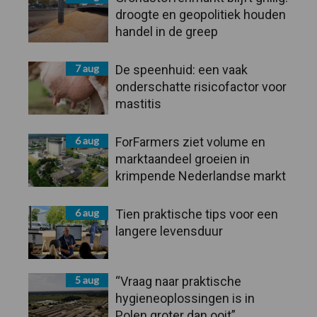
droogte en geopolitiek houden
handel in de greep
7 aug
De speenhuid: een vaak
onderschatte risicofactor voor
mastitis
6 aug
ForFarmers ziet volume en
marktaandeel groeien in
krimpende Nederlandse markt
6 aug
Tien praktische tips voor een
langere levensduur
5 aug
“Vraag naar praktische
hygieneoplossingen is in
Polen groter dan ooit”