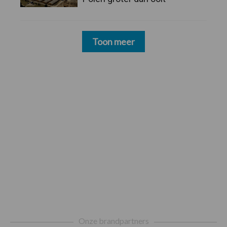
Toon meer
Footer
Onze brandpartners