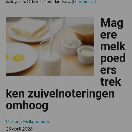
overZuivelnotering
daling zien. Officiële Nederlandse …
[Lees meer...]
overwegend
stabiel
Mag
ere
melk
poed
ers
trek
ken zuivelnoteringen
omhoog
Melkprijs
Melkproductie
29 april 2026