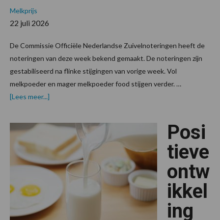
Melkprijs
22 juli 2026
De Commissie Officiële Nederlandse Zuivelnoteringen heeft de
noteringen van deze week bekend gemaakt. De noteringen zijn
gestabiliseerd na flinke stijgingen van vorige week. Vol
melkpoeder en mager melkpoeder food stijgen verder. …
overZuivelnoteringen
[Lees meer...]
overwegend
stabiel,
verdere
Posi
stijging
vol
melkpoeder
tieve
ontw
ikkel
ing