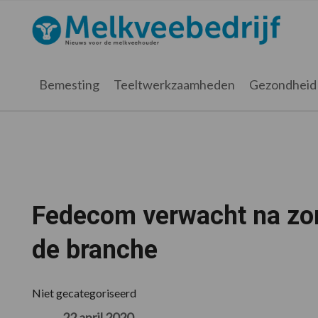
Spring
Door
Spring
Spring
naar
naar
naar
naar
Melkveebedrijf.nl
de
de
de
de
hoofdnavigatie
hoofd
eerste
voettekst
inhoud
sidebar
Bemesting
Teeltwerkzaamheden
Gezondheid
Fedecom verwacht na zom
de branche
Niet gecategoriseerd
22 april 2020