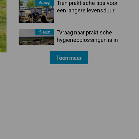
6 aug
Tien praktische tips voor
een langere levensduur
5 aug
“Vraag naar praktische
hygieneoplossingen is in
Polen groter dan ooit”
Toon meer