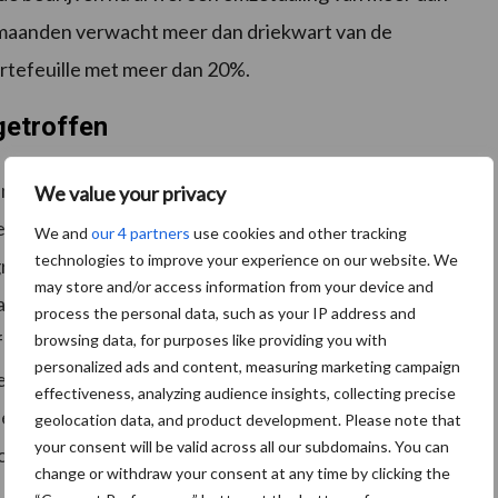
maanden verwacht meer dan driekwart van de
rtefeuille met meer dan 20%.
getroffen
nche worden nu al hard geraakt in de omzet; van hen
We value your privacy
omzet in de afgelopen weken te zijn kwijtgeraakt.
We and
our 4 partners
use cookies and other tracking
technologies to improve your experience on our website. We
rootste problemen verwachten in en na de zomer.
may store and/or access information from your device and
jaarswerkzaamheden afgerond en dreigt de
process the personal data, such as your IP address and
feuille duikelt naar beneden! De afnemende
browsing data, for purposes like providing you with
personalized ads and content, measuring marketing campaign
 deelnemende bedrijven; 78% van de bedrijven
effectiveness, analyzing audience insights, collecting precise
eer dan 10%. Daarbij verwacht 46% een orderafname
geolocation data, and product development. Please note that
your consent will be valid across all our subdomains. You can
ode verwachten importeurs en fabrikanten een
change or withdraw your consent at any time by clicking the