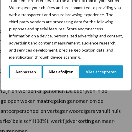
“Consent Preferences” button at the bottom of your screen.
We respect your choices and are committed to providing you
n te doen
with a transparent and secure browsing experience. The
third-party vendors are processing data for the following
purposes and special features: Store and/or access
e grote zorg gezien de uitblijvende bereidheid van
information on a device, personalized advertising and content,
nlijk mede een effect terug van stapeling van
advertising and content measurement, audience research,
k van stikstof, PFAS en klimaatregels. Op de derde
and services development, precise geolocation data, and
identification through device scanning.
elen, componenten en machines genoemd. Het aandeel
s 40%. Een ander probleem dat van belang wordt geacht
Aanpassen
Alles afwijzen
Alles accepteren
n de respondenten (circa 20%) geeft aan geen
zijn en worden er genomen De bedrijven in de
 afgelopen weken maatregelen genomen om de
t kantoorpersoneel en vertegenwoordigers vanuit huis
flexibele schil (18%); werktijdverkorting en meer-
len genomen.