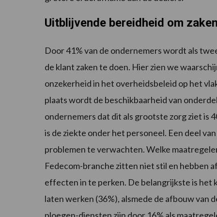
Uitblijvende bereidheid om zake
Door 41% van de ondernemers wordt als tweed
de klant zaken te doen. Hier zien we waarschij
onzekerheid in het overheidsbeleid op het vla
plaats wordt de beschikbaarheid van onderd
ondernemers dat dit als grootste zorg ziet i
is de ziekte onder het personeel. Een deel va
problemen te verwachten. Welke maatregelen 
Fedecom-branche zitten niet stil en hebben
effecten in te perken. De belangrijkste is he
laten werken (36%), alsmede de afbouw van de 
ploegen-diensten zijn door 16% als maatrege