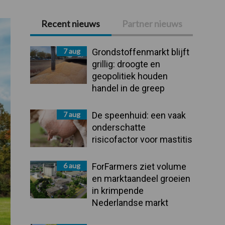
Recent nieuws
Partner nieuws
Primaire
Sidebar
7 aug
Grondstoffenmarkt blijft
grillig: droogte en
geopolitiek houden
handel in de greep
7 aug
De speenhuid: een vaak
onderschatte
risicofactor voor mastitis
6 aug
ForFarmers ziet volume
en marktaandeel groeien
in krimpende
Nederlandse markt