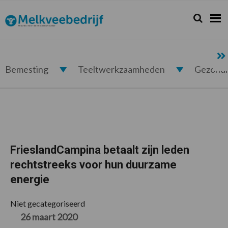
Spring
Door
Spring
Spring
naar
naar
naar
naar
Zoeken...
Zoek
Melkveebedrijf.nl
de
de
de
de
hoofdnavigatie
hoofd
eerste
voettekst
inhoud
sidebar
Bemesting
Teeltwerkzaamheden
Gezond
FrieslandCampina betaalt zijn leden
rechtstreeks voor hun duurzame
energie
Niet gecategoriseerd
26 maart 2020