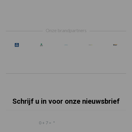
Footer
Onze brandpartners
Schrijf u in voor onze nieuwsbrief
0 + 7 =
*