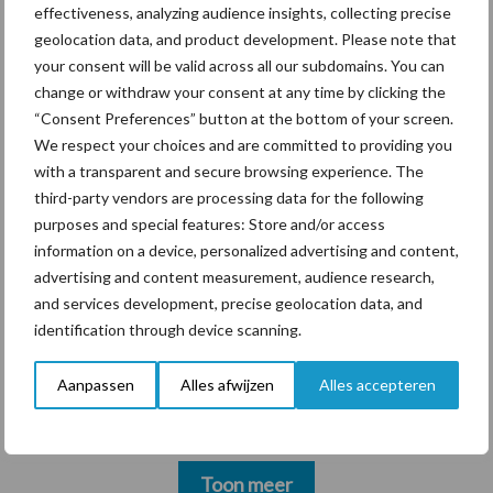
hygieneoplossingen is in
effectiveness, analyzing audience insights, collecting precise
Polen groter dan ooit”
geolocation data, and product development. Please note that
your consent will be valid across all our subdomains. You can
change or withdraw your consent at any time by clicking the
“Consent Preferences” button at the bottom of your screen.
We respect your choices and are committed to providing you
Themapagina's
with a transparent and secure browsing experience. The
third-party vendors are processing data for the following
Diergezondheid
Bemesting
Fokkerij
Melkv
purposes and special features: Store and/or access
information on a device, personalized advertising and content,
advertising and content measurement, audience research,
and services development, precise geolocation data, and
identification through device scanning.
Mastitis
Hittestress
Aanpassen
Alles afwijzen
Alles accepteren
Toon meer