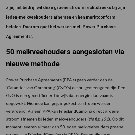
zijn, het bedrijf wil deze groene stroom rechtstreeks bij zijn
leden-melkveehouders afnemen en hen marktconform
betalen. Daarom gaat het werken met ‘Power Purchase
Agreements’.
50 melkveehouders aangesloten via
nieuwe methode
Power Purchase Agreements (PPA’s) gaan verder dan de
‘Garanties van Oorsprong’ (GvO’s) die nu gemeengoed zijn. Een
GvO is een gecertificeerd bewijs dat energie duurzaam is
opgewekt. Hiermee kan grijs ingekochte stroom worden
vergroend. Via een PPA kan FrieslandCampina direct groene
stroom afnemen bij leden-melkveehouders (
zie fig. 1&2
). Op dit
moment leveren al meer dan 50 leden-melkveehouders groene
stroom aan FrieslandCampina via PPA’s. Samen zijn deze