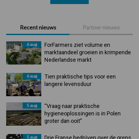
Primaire
Recent nieuws
Partner nieuws
Sidebar
6 aug
ForFarmers ziet volume en
marktaandeel groeien in krimpende
Nederlandse markt
6 aug
Tien praktische tips voor een
langere levensduur
5 aug
“Vraag naar praktische
hygieneoplossingen is in Polen
groter dan ooit”
5 aug
Drie Franse bedrijven over de grens