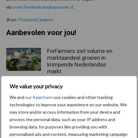
via
www.frieslandcampinaopwek.nl
.
Bron:
FrieslandCampina
Aanbevolen voor jou!
ForFarmers ziet volume en
marktaandeel groeien in
krimpende Nederlandse
markt
We value your privacy
Tien praktische tips voor
We and
our 4 partners
use cookies and other tracking
een langere levensduur
technologies to improve your experience on our website. We
may store and/or access information from your device and
process the personal data, such as your IP address and
browsing data, for purposes like providing you with
“Vraag naar praktische
personalized ads and content, measuring marketing campaign