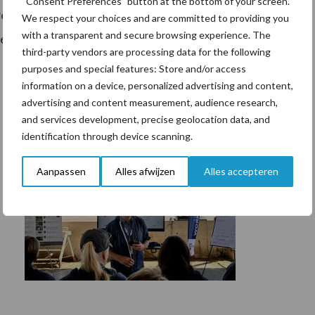
“Consent Preferences” button at the bottom of your screen.
den voor de inrichting van het beleid dat de positie
We respect your choices and are committed to providing you
with a transparent and secure browsing experience. The
terken.
third-party vendors are processing data for the following
purposes and special features: Store and/or access
information on a device, personalized advertising and content,
advertising and content measurement, audience research,
and services development, precise geolocation data, and
identification through device scanning.
Aanpassen
Alles afwijzen
Alles accepteren