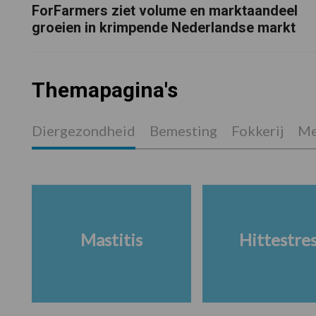
ForFarmers ziet volume en marktaandeel
groeien in krimpende Nederlandse markt
Themapagina's
Diergezondheid
Bemesting
Fokkerij
Me
Mastitis
Hittestre