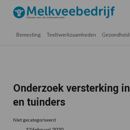
Spring
Door
Spring
Spring
naar
naar
naar
naar
Melkveebedrijf.nl
de
de
de
de
hoofdnavigatie
hoofd
eerste
voettekst
inhoud
sidebar
Bemesting
Teeltwerkzaamheden
Gezondheid
Onderzoek versterking i
en tuinders
Niet gecategoriseerd
12 februari 2020