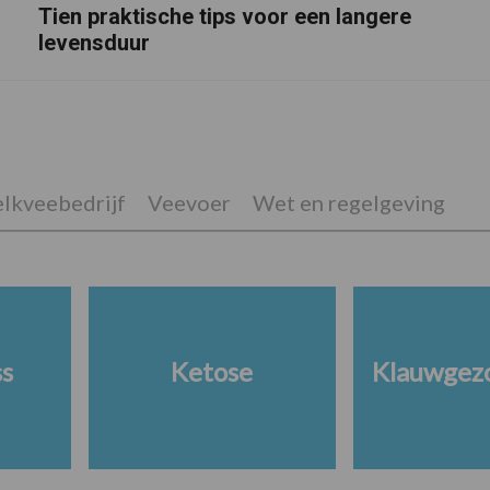
Tien praktische tips voor een langere
levensduur
lkveebedrijf
Veevoer
Wet en regelgeving
ss
Ketose
Klauwgez