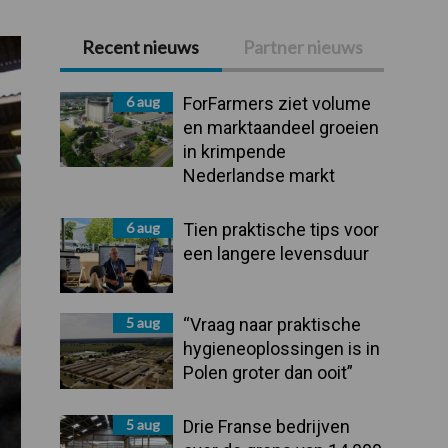
Recent nieuws
Partner nieuws
Primaire
Sidebar
6 aug
ForFarmers ziet volume
en marktaandeel groeien
in krimpende
Nederlandse markt
6 aug
Tien praktische tips voor
een langere levensduur
5 aug
“Vraag naar praktische
hygieneoplossingen is in
Polen groter dan ooit”
5 aug
Drie Franse bedrijven