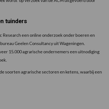
rzoek wordt op verzoek van de ACM uitgevoerd door
n tuinders
c Research een online onderzoek onder boeren en
ksbureau Geelen Consultancy uit Wageningen.
eer 15.000 agrarische ondernemers een uitnodiging
oek.
nde soorten agrarische sectoren en ketens, waarbij een