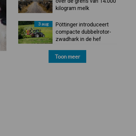
over de grens van 14.000
kilogram melk
3 aug
Pöttinger introduceert
compacte dubbelrotor-
zwadhark in de hef
Toon meer