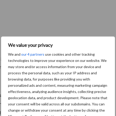
We value your privacy
We and
our 4 partners
use cookies and other tracking
de genoemde producten produceert, dan wordt het zeer
technologies to improve your experience on our website. We
angrijke onderzoek.
may store and/or access information from your device and
process the personal data, such as your IP address and
browsing data, for purposes like providing you with
personalized ads and content, measuring marketing campaign
effectiveness, analyzing audience insights, collecting precise
dselproducten produceert, wordt men uitgenodigd om
geolocation data, and product development. Please note that
informatie over dit belangrijke thema de onderzoekers
your consent will be valid across all our subdomains. You can
change or withdraw your consent at any time by clicking the
taten van het onderzoek zijn in het belang van de