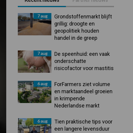
Primaire
Sidebar
7 aug
Grondstoffenmarkt blijft
grillig: droogte en
geopolitiek houden
handel in de greep
7 aug
De speenhuid: een vaak
onderschatte
risicofactor voor mastitis
6 aug
ForFarmers ziet volume
en marktaandeel groeien
in krimpende
Nederlandse markt
6 aug
Tien praktische tips voor
een langere levensduur