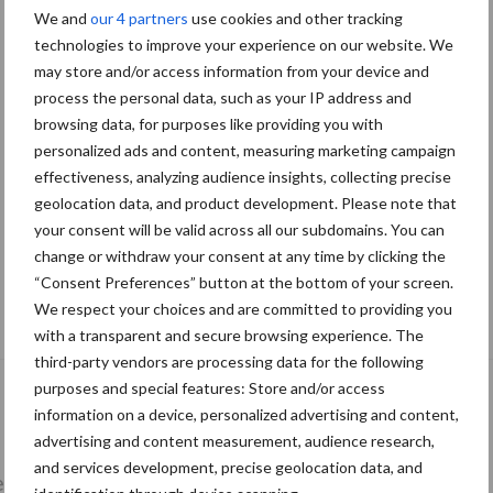
We and
our 4 partners
use cookies and other tracking
technologies to improve your experience on our website. We
may store and/or access information from your device and
process the personal data, such as your IP address and
browsing data, for purposes like providing you with
personalized ads and content, measuring marketing campaign
effectiveness, analyzing audience insights, collecting precise
geolocation data, and product development. Please note that
your consent will be valid across all our subdomains. You can
change or withdraw your consent at any time by clicking the
“Consent Preferences” button at the bottom of your screen.
De speenhuid: een vaak onderschatte
We respect your choices and are committed to providing you
risicofactor voor mastitis
with a transparent and secure browsing experience. The
third-party vendors are processing data for the following
purposes and special features: Store and/or access
information on a device, personalized advertising and content,
advertising and content measurement, audience research,
and services development, precise geolocation data, and
lkveebedrijf
Veevoer
Wet en regelgeving