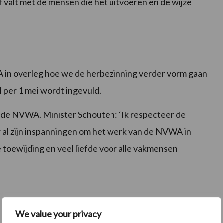
f valt met de mensen die het uitvoeren en de wijze
 in overleg hoe we de herbezinning verder vorm gaan
 per 1 mei wordt ingevuld.
van de NVWA. Minister Schouten: ‘Ik respecteer de
r al zijn inspanningen om het werk van de NVWA in
e toewijding en veel liefde voor alle vakmensen
We value your privacy