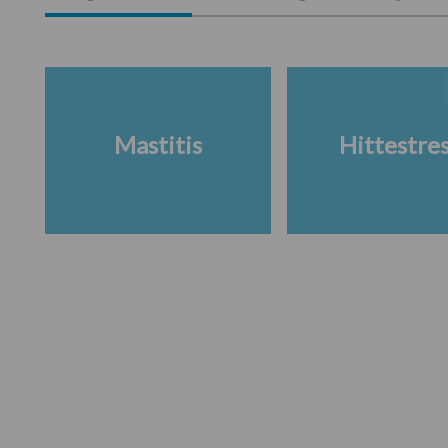
Mastitis
Hittestre
Footer