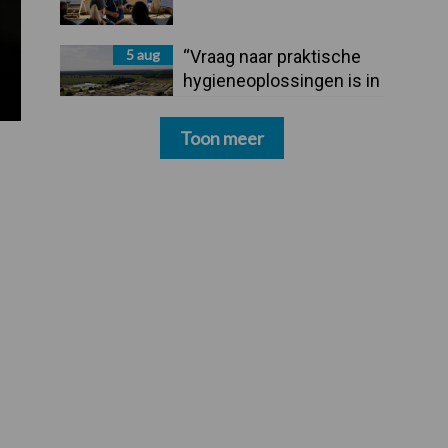
5 aug
“Vraag naar praktische
hygieneoplossingen is in
Polen groter dan ooit”
Toon meer