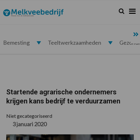
Spring
Door
Spring
Spring
naar
naar
naar
naar
Zoeken...
Zoek
Melkveebedrijf.nl
de
de
de
de
hoofdnavigatie
hoofd
eerste
voettekst
inhoud
sidebar
Bemesting
Teeltwerkzaamheden
Gezond
Startende agrarische ondernemers
krijgen kans bedrijf te verduurzamen
Niet gecategoriseerd
3 januari 2020