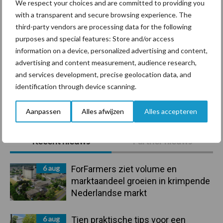
We respect your choices and are committed to providing you
with a transparent and secure browsing experience. The
third-party vendors are processing data for the following
Mastitis
Hittestress
purposes and special features: Store and/or access
information on a device, personalized advertising and content,
advertising and content measurement, audience research,
and services development, precise geolocation data, and
identification through device scanning.
Toon meer
Aanpassen
Alles afwijzen
Alles accepteren
Primaire
Recent nieuws
Partner nieuws
Sidebar
6 aug
ForFarmers ziet volume en
marktaandeel groeien in krimpende
Nederlandse markt
6 aug
Tien praktische tips voor een