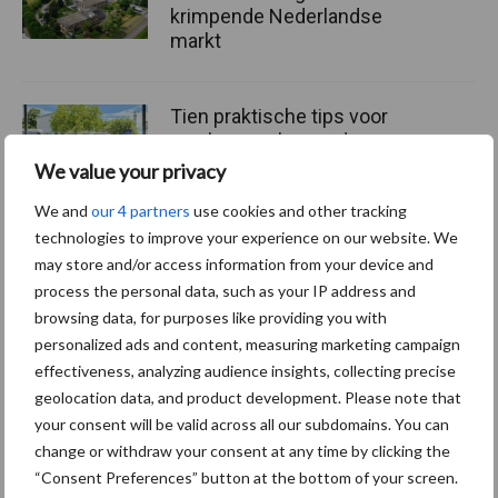
krimpende Nederlandse
markt
Tien praktische tips voor
een langere levensduur
We value your privacy
We and
our 4 partners
use cookies and other tracking
technologies to improve your experience on our website. We
“Vraag naar praktische
may store and/or access information from your device and
hygieneoplossingen is in
process the personal data, such as your IP address and
Polen groter dan ooit”
browsing data, for purposes like providing you with
personalized ads and content, measuring marketing campaign
effectiveness, analyzing audience insights, collecting precise
geolocation data, and product development. Please note that
your consent will be valid across all our subdomains. You can
Diergezondheid
Bemesting
Fokkerij
Melkv
change or withdraw your consent at any time by clicking the
“Consent Preferences” button at the bottom of your screen.