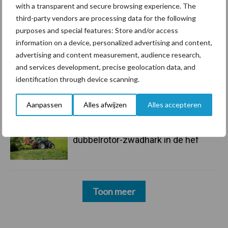
with a transparent and secure browsing experience. The
third-party vendors are processing data for the following
5 aug
“Vraag naar praktische
purposes and special features: Store and/or access
hygieneoplossingen is in Polen
information on a device, personalized advertising and content,
groter dan ooit”
advertising and content measurement, audience research,
and services development, precise geolocation data, and
5 aug
Drie Franse bedrijven over de grens
identification through device scanning.
van 14.000 kilogram melk
Aanpassen
Alles afwijzen
Alles accepteren
3 aug
Pöttinger introduceert compacte
dubbelrotor-zwadhark in de hef
Toon meer