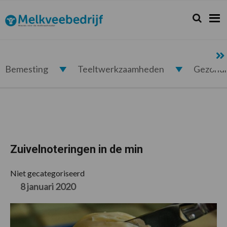
Spring
Door
Spring
Spring
naar
naar
naar
naar
Zoeken...
Zoek
Melkveebedrijf.nl
de
de
de
de
hoofdnavigatie
hoofd
eerste
voettekst
inhoud
sidebar
Bemesting
Teeltwerkzaamheden
Gezond
Zuivelnoteringen in de min
Niet gecategoriseerd
8 januari 2020