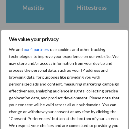
Mastitis
Hittestress
We value your privacy
Toon meer
We and
our 4 partners
use cookies and other tracking
technologies to improve your experience on our website. We
may store and/or access information from your device and
Primaire
process the personal data, such as your IP address and
Recent nieuws
Partner nieuws
browsing data, for purposes like providing you with
Sidebar
personalized ads and content, measuring marketing campaign
6 aug
ForFarmers ziet volume en
effectiveness, analyzing audience insights, collecting precise
marktaandeel groeien in krimpende
geolocation data, and product development. Please note that
Nederlandse markt
your consent will be valid across all our subdomains. You can
change or withdraw your consent at any time by clicking the
6 aug
Tien praktische tips voor een
“Consent Preferences” button at the bottom of your screen.
langere levensduur
We respect your choices and are committed to providing you