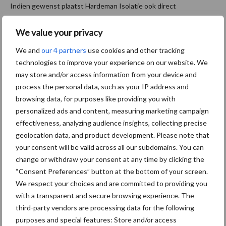
Indien gewenst plaatst Hardeman Isolatie ook direct
zonnepanelen op uw schuur. Zo bezuinigt u niet alleen op de
We value your privacy
energie, maar wekt u ook direct nieuwe energie op.
We and
our 4 partners
use cookies and other tracking
Aanbevolen voor jou!
technologies to improve your experience on our website. We
may store and/or access information from your device and
Grondstoffenmarkt blijft
process the personal data, such as your IP address and
grillig: droogte en
browsing data, for purposes like providing you with
geopolitiek houden handel
personalized ads and content, measuring marketing campaign
in de greep
effectiveness, analyzing audience insights, collecting precise
geolocation data, and product development. Please note that
your consent will be valid across all our subdomains. You can
De speenhuid: een vaak
change or withdraw your consent at any time by clicking the
onderschatte risicofactor
“Consent Preferences” button at the bottom of your screen.
voor mastitis
We respect your choices and are committed to providing you
with a transparent and secure browsing experience. The
third-party vendors are processing data for the following
ForFarmers ziet volume en
purposes and special features: Store and/or access