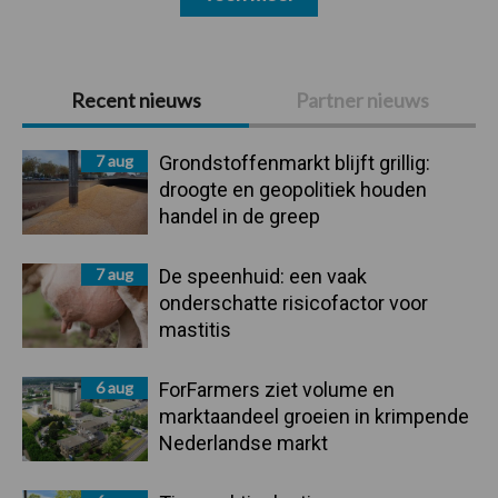
Primaire
Recent nieuws
Partner nieuws
Sidebar
7 aug
Grondstoffenmarkt blijft grillig:
droogte en geopolitiek houden
handel in de greep
7 aug
De speenhuid: een vaak
onderschatte risicofactor voor
mastitis
6 aug
ForFarmers ziet volume en
marktaandeel groeien in krimpende
Nederlandse markt