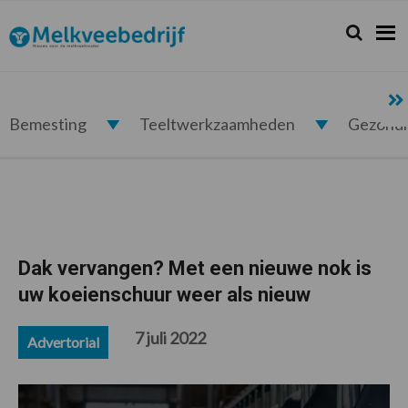
Spring
Door
Spring
Spring
naar
naar
naar
naar
Zoeken...
Zoek
Melkveebedrijf.nl
de
de
de
de
hoofdnavigatie
hoofd
eerste
voettekst
inhoud
sidebar
Bemesting
Teeltwerkzaamheden
Gezond
Dak vervangen? Met een nieuwe nok is
uw koeienschuur weer als nieuw
7 juli 2022
Advertorial