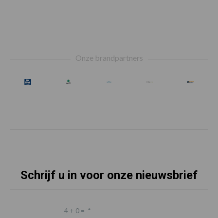
Footer
Onze brandpartners
Schrijf u in voor onze nieuwsbrief
4 + 0 =
*