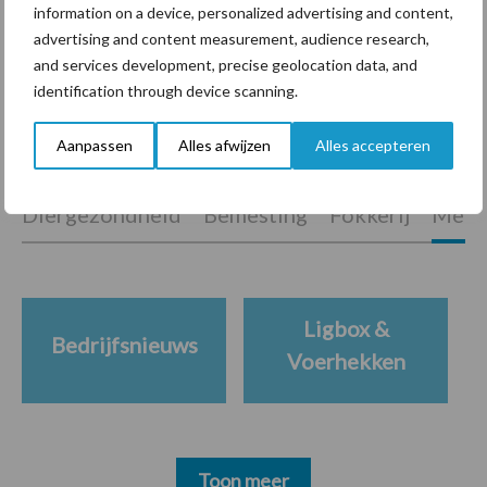
marktaandeel groeien in
information on a device, personalized advertising and content,
krimpende Nederlandse
advertising and content measurement, audience research,
markt
and services development, precise geolocation data, and
identification through device scanning.
Aanpassen
Alles afwijzen
Alles accepteren
Themapagina's
Diergezondheid
Bemesting
Fokkerij
Melkv
Ligbox &
Bedrijfsnieuws
Voerhekken
Toon meer