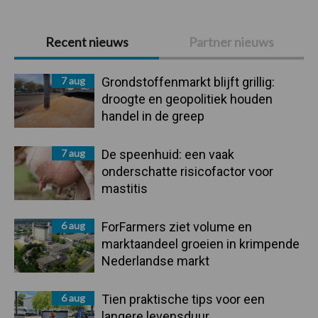
Primaire
Recent nieuws
Partner nieuws
Sidebar
7 aug
Grondstoffenmarkt blijft grillig:
droogte en geopolitiek houden
handel in de greep
7 aug
De speenhuid: een vaak
onderschatte risicofactor voor
mastitis
6 aug
ForFarmers ziet volume en
marktaandeel groeien in krimpende
Nederlandse markt
6 aug
Tien praktische tips voor een
langere levensduur