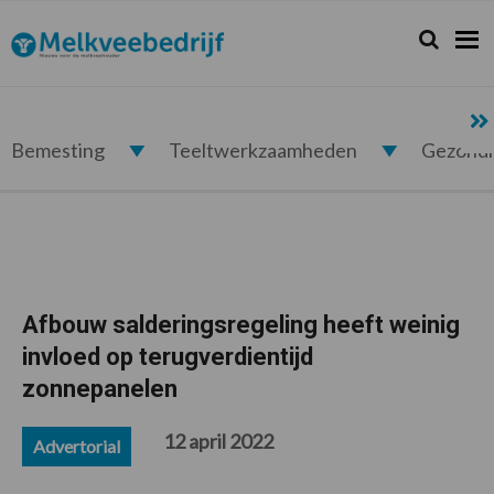
Spring
Door
Spring
Spring
naar
naar
naar
naar
Zoeken...
Zoek
Melkveebedrijf.nl
de
de
de
de
hoofdnavigatie
hoofd
eerste
voettekst
inhoud
sidebar
Bemesting
Teeltwerkzaamheden
Gezond
Afbouw salderingsregeling heeft weinig
invloed op terugverdientijd
zonnepanelen
12 april 2022
Advertorial