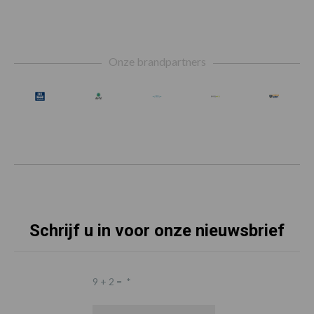
Footer
Onze brandpartners
Schrijf u in voor onze nieuwsbrief
9 + 2 =
*