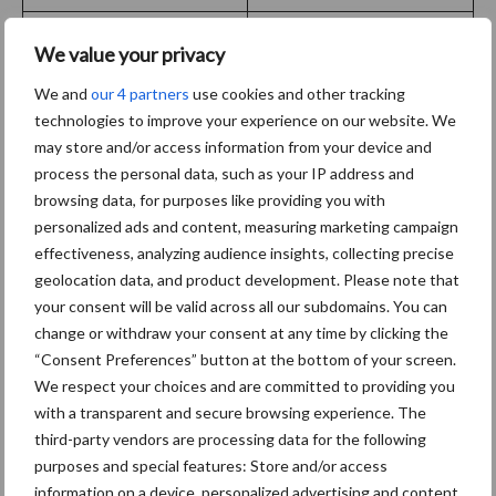
met afbouw salderen vanaf
4,9 jaar
We value your privacy
2024
We and
our 4 partners
use cookies and other tracking
technologies to improve your experience on our website. We
Klik hier om nog meer rekenvoorbeelden zien
.
may store and/or access information from your device and
process the personal data, such as your IP address and
Persoonlijk advies
browsing data, for purposes like providing you with
personalized ads and content, measuring marketing campaign
effectiveness, analyzing audience insights, collecting precise
Zoals de voorbeelden laten zien, gaat de afbouwregeling in de
geolocation data, and product development. Please note that
praktijk niet echt ten koste van de terugverdientijd. Hoe meer
your consent will be valid across all our subdomains. You can
opgewekte energie een ondernemer zelf verbruikt, hoe minder
change or withdraw your consent at any time by clicking the
effect de afbouw op de terugverdientijd heeft.
“Consent Preferences” button at the bottom of your screen.
We respect your choices and are committed to providing you
Maar iedere situatie is anders. Ondernemers die op zoek zijn naar
with a transparent and secure browsing experience. The
persoonlijk advies, kunnen terecht bij
Energy Shift B.V.
, een
third-party vendors are processing data for the following
zonnespecialist van grote zonnepaneleninstallaties, met veel
purposes and special features: Store and/or access
referenties van agrariërs door heel Nederland. Vraagt u
information on a device, personalized advertising and content,