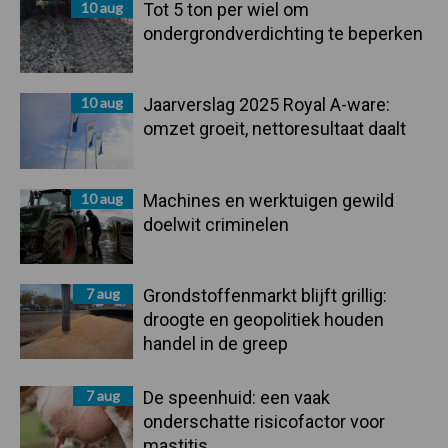
10 aug
Tot 5 ton per wiel om
ondergrondverdichting te beperken
10 aug
Jaarverslag 2025 Royal A-ware:
omzet groeit, nettoresultaat daalt
10 aug
Machines en werktuigen gewild
doelwit criminelen
7 aug
Grondstoffenmarkt blijft grillig:
droogte en geopolitiek houden
handel in de greep
7 aug
De speenhuid: een vaak
onderschatte risicofactor voor
mastitis