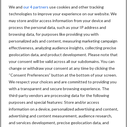
We and
our 4 partners
use cookies and other tracking
Totaal kiemgetal
E. coli
technologies to improve your experience on our website. We
may store and/or access information from your device and
15-11-2019 (voor
18.000 kve/ml 31.0
1 kve/ml 3 kve.ml
process the personal data, such as your IP address and
Watter)
00 kve.ml
browsing data, for purposes like providing you with
12-12-2019 (na 1
<100 kve/ml <100 k
0 kve/ml 0 kve/ml
personalized ads and content, measuring marketing campaign
maand)
ve/ml
effectiveness, analyzing audience insights, collecting precise
geolocation data, and product development. Please note that
your consent will be valid across all our subdomains. You can
change or withdraw your consent at any time by clicking the
Zelf proberen?
“Consent Preferences” button at the bottom of your screen.
We respect your choices and are committed to providing you
Net als de gebroeders Leijenaar zekerheid over de kwaliteit van
with a transparent and secure browsing experience. The
het drinkwater van uw koeien? Neem het Watter systeem dan op
third-party vendors are processing data for the following
proef gedurende zes maanden! Bekijk
onze website
voor meer
purposes and special features: Store and/or access
informatie of voor verhalen van andere melkveehouders.
information on a device, personalized advertising and content,
advertising and content measurement, audience research,
Aanbevolen voor jou!
and services development, precise geolocation data, and