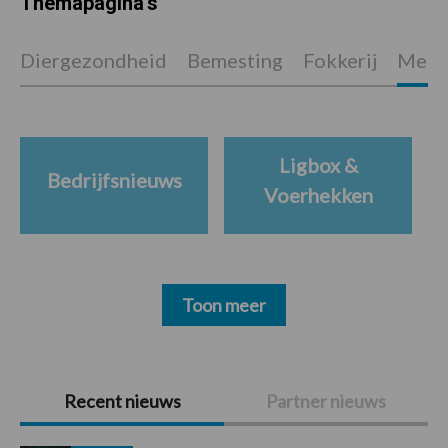
Themapagina's
Diergezondheid
Bemesting
Fokkerij
Melkv
Ligbox &
Bedrijfsnieuws
Voerhekken
Toon meer
Primaire
Recent nieuws
Partner nieuws
Sidebar