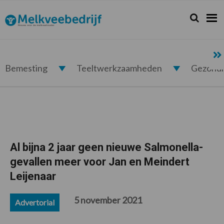
Spring
Door
Spring
Spring
naar
naar
naar
naar
Zoeken...
Zoek
Melkveebedrijf.nl
de
de
de
de
hoofdnavigatie
hoofd
eerste
voettekst
inhoud
sidebar
Bemesting
Teeltwerkzaamheden
Gezond
Al bijna 2 jaar geen nieuwe Salmonella-
gevallen meer voor Jan en Meindert
Leijenaar
5 november 2021
Advertorial