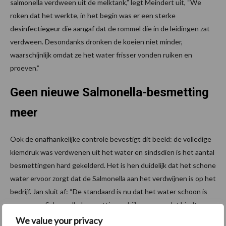
salmonella verdween uit de melktank,” legt Meindert uit, “We
roken dat het werkte, in het begin was er een sterke
desinfectiegeur die aangaf dat de rommel die in de leidingen zat
verdween. Desondanks dronken de koeien niet minder,
waarschijnlijk omdat ze het water frisser vonden ruiken en
proeven.”
Geen nieuwe Salmonella-besmetting
meer
Ook de onafhankelijke controle bevestigt dit beeld: de volledige
kiemdruk was verdwenen uit het water en sindsdien is het aantal
besmettingen hard gekelderd. Het is hen duidelijk dat het schone
water ervoor zorgt dat de Salmonella aan het verdwijnen is op het
bedrijf. Jan sluit af: “De standaard is nu dat het water schoon is
en er geen Salmonella-besmettingen bijkomen, en dat biedt een
stuk zekerheid in het ondernemen.”
We value your privacy