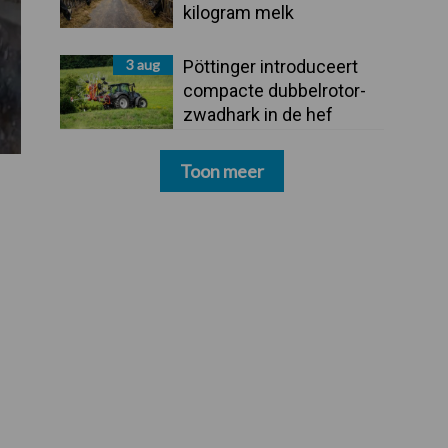
kilogram melk
3 aug
Pöttinger introduceert
compacte dubbelrotor-
zwadhark in de hef
Toon meer