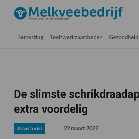
Spring
Door
Spring
Spring
naar
naar
naar
naar
Melkveebedrijf.nl
de
de
de
de
hoofdnavigatie
hoofd
eerste
voettekst
inhoud
sidebar
Bemesting
Teeltwerkzaamheden
Gezondheid
De slimste schrikdraadap
extra voordelig
22 maart 2022
Advertorial