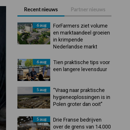
Recent nieuws
Partner nieuws
Primaire
Sidebar
6 aug
ForFarmers ziet volume
en marktaandeel groeien
in krimpende
Nederlandse markt
6 aug
Tien praktische tips voor
een langere levensduur
5 aug
“Vraag naar praktische
hygieneoplossingen is in
Polen groter dan ooit”
5 aug
Drie Franse bedrijven
over de grens van 14.000