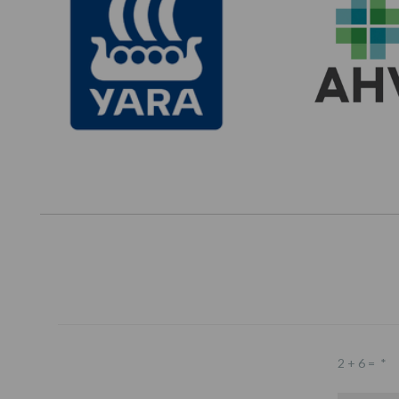
2 + 6 =
*