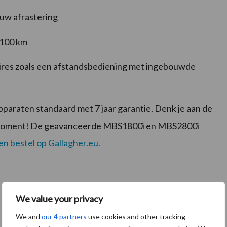
ouw afrastering
 100 km
ires zoals een afstandsbediening met ingebouwde
paraten standaard met 7 jaar garantie. Denk je aan de
t moment! De geavanceerde MBS1800i en MBS2800i
en bestel op Gallagher.eu.
We value your privacy
We and
our 4 partners
use cookies and other tracking