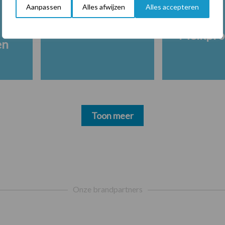
Aanpassen
Alles afwijzen
Alles accepteren
Melkpro
en
Toon meer
Onze brandpartners