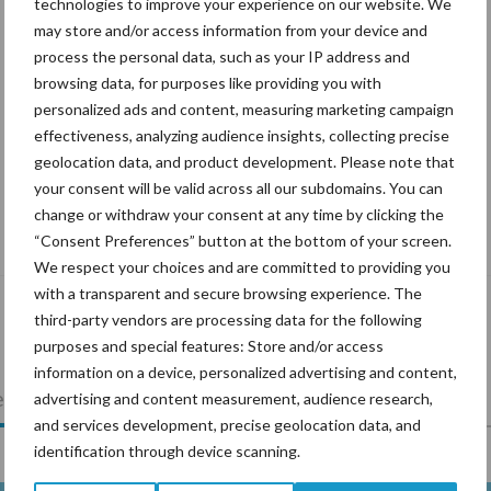
technologies to improve your experience on our website. We
may store and/or access information from your device and
process the personal data, such as your IP address and
browsing data, for purposes like providing you with
personalized ads and content, measuring marketing campaign
effectiveness, analyzing audience insights, collecting precise
geolocation data, and product development. Please note that
your consent will be valid across all our subdomains. You can
Tien praktische tips voor een langere
change or withdraw your consent at any time by clicking the
levensduur
“Consent Preferences” button at the bottom of your screen.
We respect your choices and are committed to providing you
with a transparent and secure browsing experience. The
third-party vendors are processing data for the following
purposes and special features: Store and/or access
information on a device, personalized advertising and content,
lkveebedrijf
Veevoer
Wet en regelgeving
advertising and content measurement, audience research,
and services development, precise geolocation data, and
identification through device scanning.