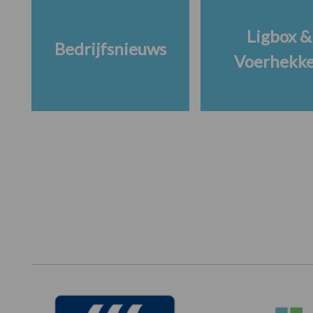
Ligbox &
Bedrijfsnieuws
Voerhekk
Footer