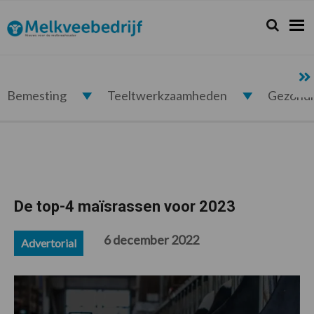
Spring
Door
Spring
Spring
naar
naar
naar
naar
Zoeken...
Zoek
Melkveebedrijf.nl
de
de
de
de
hoofdnavigatie
hoofd
eerste
voettekst
inhoud
sidebar
Bemesting
Teeltwerkzaamheden
Gezond
De top-4 maïsrassen voor 2023
6 december 2022
Advertorial