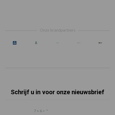
Footer
Onze brandpartners
Schrijf u in voor onze nieuwsbrief
7 + 6 =
*