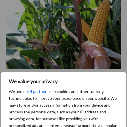
Tips bij aanvraag maïsrassen
We value your privacy
Tip: door droogte en hitte in de teeltgebieden voor maiszaad zijn
We and
our 4 partners
use cookies and other tracking
veel rassen minder ruim beschikbaar. Veelgevraagde rassen
technologies to improve your experience on our website. We
adviseren wij daarom tijdig te bestellen bij je leverancier.
may store and/or access information from your device and
process the personal data, such as your IP address and
Neem voor maisras-advies op maat contact op met de LG
browsing data, for purposes like providing you with
ruwvoerspecialist in jouw regio.
personalized ads and content, measuring marketing campaign