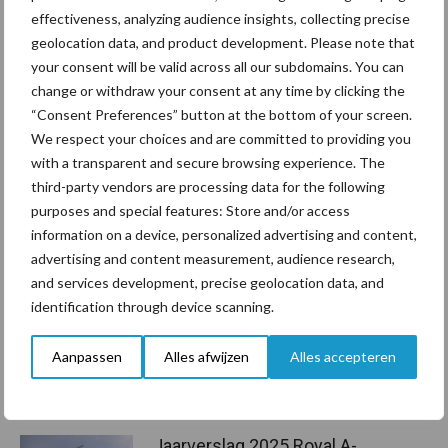
effectiveness, analyzing audience insights, collecting precise
Limagrain Nederland BV
geolocation data, and product development. Please note that
T.
0113 – 55 71 00
your consent will be valid across all our subdomains. You can
E.
info@limagrain.nl
change or withdraw your consent at any time by clicking the
“Consent Preferences” button at the bottom of your screen.
Aanbevolen voor jou!
We respect your choices and are committed to providing you
with a transparent and secure browsing experience. The
Nieuw aan Schmallenberg
third-party vendors are processing data for the following
gerelateerd virus ontdekt in
purposes and special features: Store and/or access
Duitsland
information on a device, personalized advertising and content,
advertising and content measurement, audience research,
and services development, precise geolocation data, and
identification through device scanning.
Tot 5 ton per wiel om
ondergrondverdichting te
beperken
Aanpassen
Alles afwijzen
Alles accepteren
Jaarverslag 2025 Royal A-