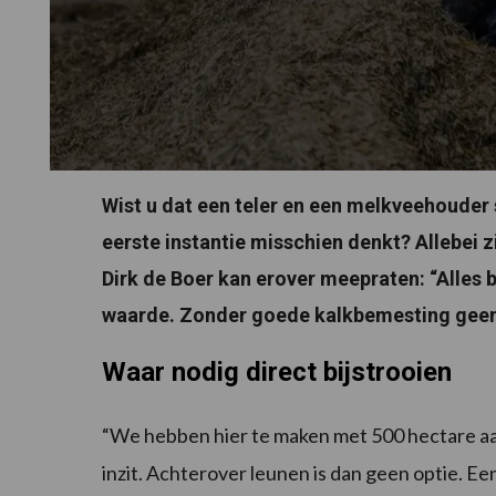
Wist u dat een teler en een melkveehoude
eerste instantie misschien denkt? Allebei z
Dirk de Boer kan erover meepraten: “Alles 
waarde. Zonder goede kalkbemesting geen k
Waar nodig direct bijstrooien
“We hebben hier te maken met 500 hectare aa
inzit. Achterover leunen is dan geen optie. Ee