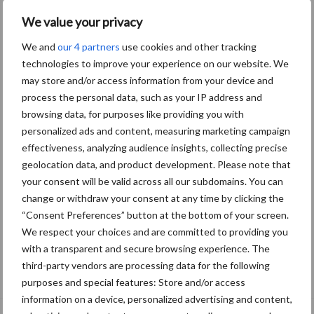
We value your privacy
We and
our 4 partners
use cookies and other tracking
technologies to improve your experience on our website. We
may store and/or access information from your device and
process the personal data, such as your IP address and
browsing data, for purposes like providing you with
personalized ads and content, measuring marketing campaign
effectiveness, analyzing audience insights, collecting precise
geolocation data, and product development. Please note that
your consent will be valid across all our subdomains. You can
change or withdraw your consent at any time by clicking the
“Consent Preferences” button at the bottom of your screen.
We respect your choices and are committed to providing you
with a transparent and secure browsing experience. The
De speenhuid: een vaak onderschatte
third-party vendors are processing data for the following
risicofactor voor mastitis
purposes and special features: Store and/or access
information on a device, personalized advertising and content,