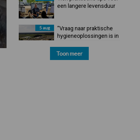
een langere levensduur
5 aug
“Vraag naar praktische
hygieneoplossingen is in
Polen groter dan ooit”
Toon meer