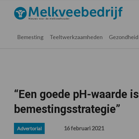
Spring
Door
Spring
Spring
naar
naar
naar
naar
Melkveebedrijf.nl
de
de
de
de
hoofdnavigatie
hoofd
eerste
voettekst
inhoud
sidebar
Bemesting
Teeltwerkzaamheden
Gezondheid
“Een goede pH-waarde is
bemestingsstrategie”
16 februari 2021
Advertorial