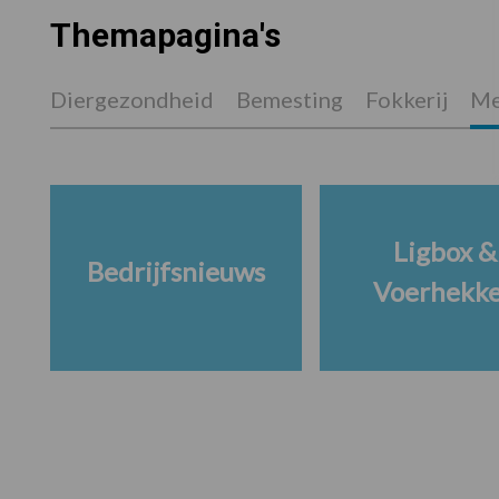
Themapagina's
Diergezondheid
Bemesting
Fokkerij
Me
Ligbox &
Bedrijfsnieuws
Voerhekk