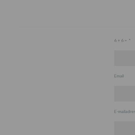
6 + 6 =
*
Email
E-mailadre