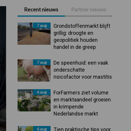
Recent nieuws
Partner nieuws
Primaire
Sidebar
7 aug
Grondstoffenmarkt blijft
grillig: droogte en
geopolitiek houden
handel in de greep
7 aug
De speenhuid: een vaak
onderschatte
risicofactor voor mastitis
6 aug
ForFarmers ziet volume
en marktaandeel groeien
in krimpende
Nederlandse markt
6 aug
Tien praktische tips voor