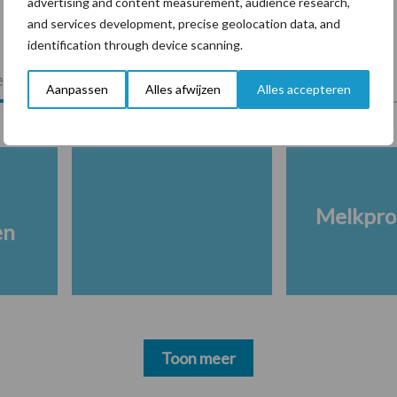
advertising and content measurement, audience research,
and services development, precise geolocation data, and
identification through device scanning.
lkveebedrijf
Veevoer
Wet en regelgeving
Aanpassen
Alles afwijzen
Alles accepteren
Melkpro
en
Toon meer