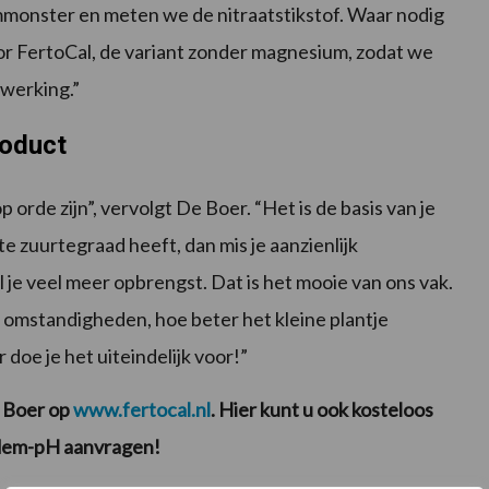
monster en meten we de nitraatstikstof. Waar nodig
voor FertoCal, de variant zonder magnesium, zodat we
swerking.”
roduct
rde zijn”, vervolgt De Boer. “Het is de basis van je
te zuurtegraad heeft, dan mis je aanzienlijk
je veel meer opbrengst. Dat is het mooie van ons vak.
 omstandigheden, hoe beter het kleine plantje
 doe je het uiteindelijk voor!”
e Boer op
www.fertocal.nl
. Hier kunt u ook kosteloos
odem-pH aanvragen!