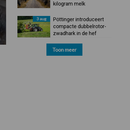
kilogram melk
3 aug
Pöttinger introduceert
compacte dubbelrotor-
zwadhark in de hef
Toon meer