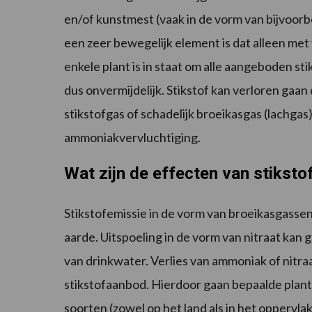
en/of kunstmest (vaak in de vorm van bijvoorb
een zeer bewegelijk element is dat alleen me
enkele plant is in staat om alle aangeboden stik
dus onvermijdelijk. Stikstof kan verloren gaan 
stikstofgas of schadelijk broeikasgas (lachgas)
ammoniakvervluchtiging.
Wat zijn de effecten van stiksto
Stikstofemissie in de vorm van broeikasgass
aarde. Uitspoeling in de vorm van nitraat kan
van drinkwater. Verlies van ammoniak of nitra
stikstofaanbod. Hierdoor gaan bepaalde plan
soorten (zowel op het land als in het oppervl