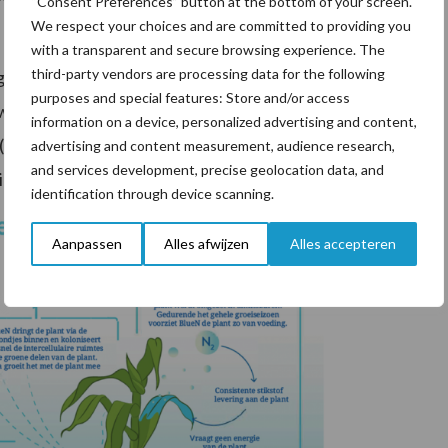
“Consent Preferences” button at the bottom of your screen.
We respect your choices and are committed to providing you
with a transparent and secure browsing experience. The
third-party vendors are processing data for the following
gt de natuur. De landbouw is één van de sectoren die
purposes and special features: Store and/or access
 sinds de jaren 90 haar stikstofuitstoot al fors heeft
information on a device, personalized advertising and content,
kunst)mest te gebruiken in de akkerbouw, blijft het
advertising and content measurement, audience research,
and services development, precise geolocation data, and
sie de komende jaren een speerpunt.
identification through device scanning.
Aanpassen
Alles afwijzen
Alles accepteren