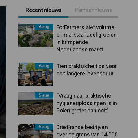
Recent nieuws
Partner nieuws
Primaire
Sidebar
6 aug
ForFarmers ziet volume
en marktaandeel groeien
in krimpende
Nederlandse markt
6 aug
Tien praktische tips voor
een langere levensduur
5 aug
“Vraag naar praktische
hygieneoplossingen is in
Polen groter dan ooit”
5 aug
Drie Franse bedrijven
over de grens van 14.000