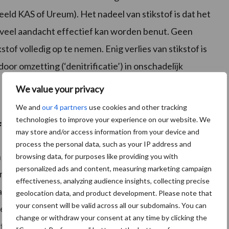
eeld KAS of Ureum). Het nadeel van stikstof is dat het
t veel aandacht effectief kan worden benut. Geen
stof volledig op te nemen. Enig verlies van stikstof is
door omzetting (‘denitrificatie’) in onschadelijk
 of gaat verloren door nitraatuitspoeling of
We value your privacy
We and
our 4 partners
use cookies and other tracking
technologies to improve your experience on our website. We
fverlies?
may store and/or access information from your device and
process the personal data, such as your IP address and
en verhoogt de kans op ongewenste opwarming van de
browsing data, for purposes like providing you with
personalized ads and content, measuring marketing campaign
 grond- en oppervlaktewater ongeschikt maken als bron
effectiveness, analyzing audience insights, collecting precise
at leidt in natuurgebieden tot een verhoogd
geolocation data, and product development. Please note that
your consent will be valid across all our subdomains. You can
tensoorten overheersen ten nadele van andere
change or withdraw your consent at any time by clicking the
aktewater). Daarmee daalt de soortenrijkdom