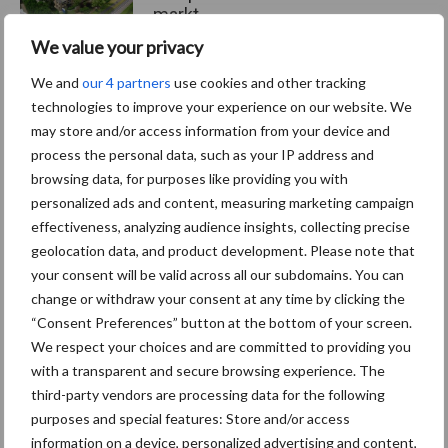
markt
We value your privacy
We and
our 4 partners
use cookies and other tracking
Themapagina's
technologies to improve your experience on our website. We
may store and/or access information from your device and
process the personal data, such as your IP address and
Diergezondheid
Bemesting
Fokkerij
Melkv
browsing data, for purposes like providing you with
personalized ads and content, measuring marketing campaign
effectiveness, analyzing audience insights, collecting precise
geolocation data, and product development. Please note that
Ligbox &
your consent will be valid across all our subdomains. You can
Bedrijfsnieuws
Voerhekken
change or withdraw your consent at any time by clicking the
“Consent Preferences” button at the bottom of your screen.
We respect your choices and are committed to providing you
with a transparent and secure browsing experience. The
third-party vendors are processing data for the following
Toon meer
purposes and special features: Store and/or access
information on a device, personalized advertising and content,