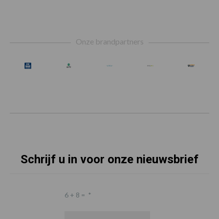
Footer
Onze brandpartners
Schrijf u in voor onze nieuwsbrief
6 + 8 =
*