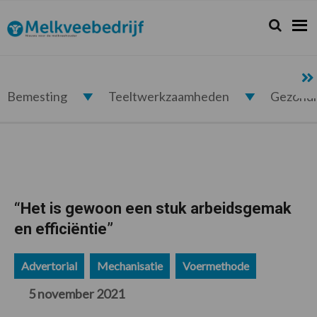
Spring
Door
Spring
Spring
naar
naar
naar
naar
Zoeken...
Zoek
Melkveebedrijf.nl
de
de
de
de
hoofdnavigatie
hoofd
eerste
voettekst
inhoud
sidebar
Bemesting
Teeltwerkzaamheden
Gezond
“Het is gewoon een stuk arbeidsgemak
en efficiëntie”
Advertorial
Mechanisatie
Voermethode
5 november 2021