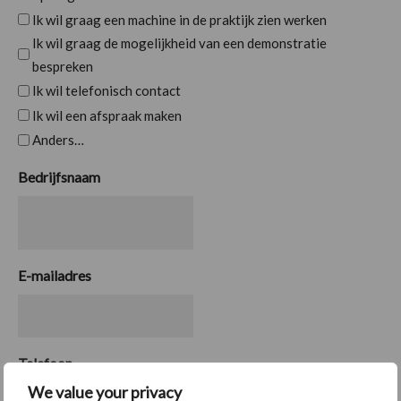
Ik wil graag een machine in de praktijk zien werken
Ik wil graag de mogelijkheid van een demonstratie
bespreken
Ik wil telefonisch contact
Ik wil een afspraak maken
Anders…
Bedrijfsnaam
E-mailadres
Telefoon
We value your privacy