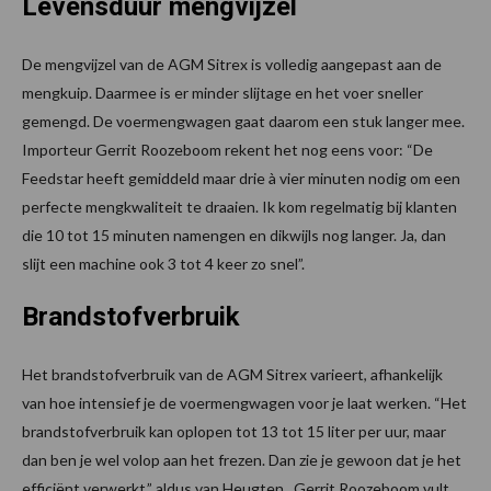
Levensduur mengvijzel
De mengvijzel van de AGM Sitrex is volledig aangepast aan de
mengkuip. Daarmee is er minder slijtage en het voer sneller
gemengd. De voermengwagen gaat daarom een stuk langer mee.
Importeur Gerrit Roozeboom rekent het nog eens voor: “De
Feedstar heeft gemiddeld maar drie à vier minuten nodig om een
perfecte mengkwaliteit te draaien. Ik kom regelmatig bij klanten
die 10 tot 15 minuten namengen en dikwijls nog langer. Ja, dan
slijt een machine ook 3 tot 4 keer zo snel”.
Brandstofverbruik
Het brandstofverbruik van de AGM Sitrex varieert, afhankelijk
van hoe intensief je de voermengwagen voor je laat werken. “Het
brandstofverbruik kan oplopen tot 13 tot 15 liter per uur, maar
dan ben je wel volop aan het frezen. Dan zie je gewoon dat je het
efficiënt verwerkt,” aldus van Heugten. Gerrit Roozeboom vult