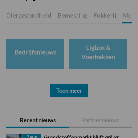
Diergezondheid
Bemesting
Fokkerij
Melkv
Ligbox &
Bedrijfsnieuws
Voerhekken
Toon meer
Primaire
Recent nieuws
Partner nieuws
Sidebar
7 aug
Grondstoffenmarkt blijft grillig: