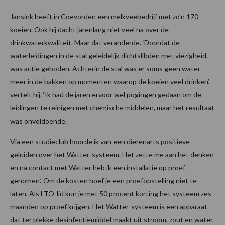
Jansink heeft in Coevorden een melkveebedrijf met zo’n 170
koeien. Ook hij dacht jarenlang niet veel na over de
drinkwaterkwaliteit. Maar dat veranderde. ‘Doordat de
waterleidingen in de stal geleidelijk dichtslibden met viezigheid,
was actie geboden. Achterin de stal was er soms geen water
meer in de bakken op momenten waarop de koeien veel drinken’,
vertelt hij. ‘Ik had de jaren ervoor wel pogingen gedaan om de
leidingen te reinigen met chemische middelen, maar het resultaat
was onvoldoende.
Via een studieclub hoorde ik van een dierenarts positieve
geluiden over het Watter-systeem. Het zette me aan het denken
en na contact met Watter heb ik een installatie op proef
genomen.’ Om de kosten hoef je een proefopstelling niet te
laten. Als LTO-lid kun je met 50 procent korting het systeem zes
maanden op proef krijgen. Het Watter-systeem is een apparaat
dat ter plekke desinfectiemiddel maakt uit stroom, zout en water.