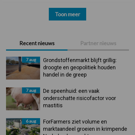
Toon meer
Primaire
Recent nieuws
Partner nieuws
Sidebar
7 aug
Grondstoffenmarkt blijft grillig:
droogte en geopolitiek houden
handel in de greep
7 aug
De speenhuid: een vaak
onderschatte risicofactor voor
mastitis
6 aug
ForFarmers ziet volume en
marktaandeel groeien in krimpende