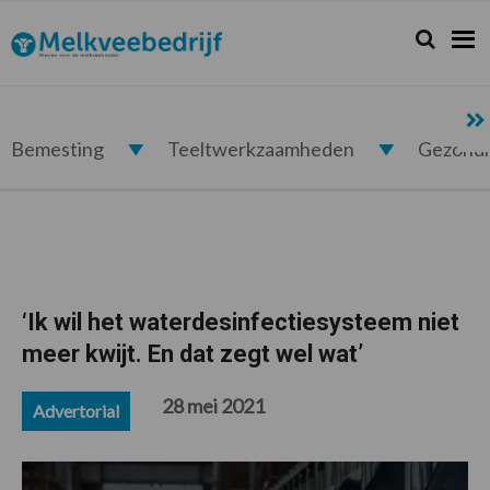
Spring
Door
Spring
Spring
naar
naar
naar
naar
Zoeken...
Zoek
Melkveebedrijf.nl
de
de
de
de
hoofdnavigatie
hoofd
eerste
voettekst
inhoud
sidebar
Bemesting
Teeltwerkzaamheden
Gezond
‘Ik wil het waterdesinfectiesysteem niet
meer kwijt. En dat zegt wel wat’
28 mei 2021
Advertorial