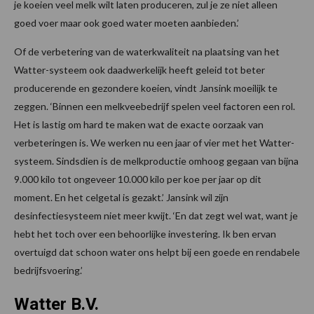
je koeien veel melk wilt laten produceren, zul je ze niet alleen
goed voer maar ook goed water moeten aanbieden.’
Of de verbetering van de waterkwaliteit na plaatsing van het
Watter-systeem ook daadwerkelijk heeft geleid tot beter
producerende en gezondere koeien, vindt Jansink moeilijk te
zeggen. ‘Binnen een melkveebedrijf spelen veel factoren een rol.
Het is lastig om hard te maken wat de exacte oorzaak van
verbeteringen is. We werken nu een jaar of vier met het Watter-
systeem. Sindsdien is de melkproductie omhoog gegaan van bijna
9.000 kilo tot ongeveer 10.000 kilo per koe per jaar op dit
moment. En het celgetal is gezakt.’ Jansink wil zijn
desinfectiesysteem niet meer kwijt. ‘En dat zegt wel wat, want je
hebt het toch over een behoorlijke investering. Ik ben ervan
overtuigd dat schoon water ons helpt bij een goede en rendabele
bedrijfsvoering.’
Watter B.V.