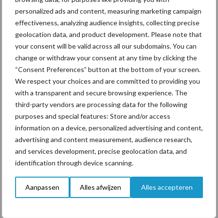
personalized ads and content, measuring marketing campaign
ForFarmers ziet volume en
effectiveness, analyzing audience insights, collecting precise
marktaandeel groeien in
geolocation data, and product development. Please note that
krimpende Nederlandse
your consent will be valid across all our subdomains. You can
markt
change or withdraw your consent at any time by clicking the
“Consent Preferences” button at the bottom of your screen.
We respect your choices and are committed to providing you
Themapagina's
with a transparent and secure browsing experience. The
third-party vendors are processing data for the following
purposes and special features: Store and/or access
Diergezondheid
Bemesting
Fokkerij
Melkv
information on a device, personalized advertising and content,
advertising and content measurement, audience research,
and services development, precise geolocation data, and
identification through device scanning.
Ligbox &
Bedrijfsnieuws
Voerhekken
Aanpassen
Alles afwijzen
Alles accepteren