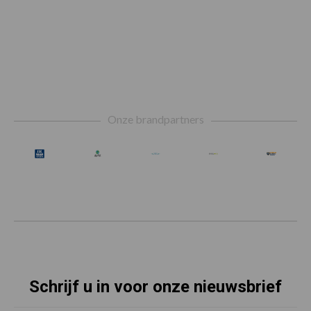
Footer
Onze brandpartners
Schrijf u in voor onze nieuwsbrief