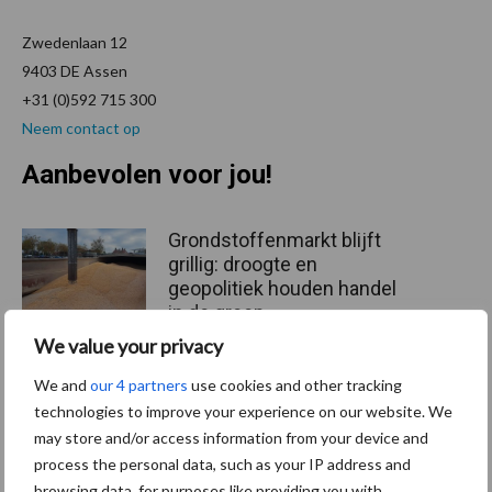
Zwedenlaan 12
9403 DE Assen
+31 (0)592 715 300
Neem contact op
Aanbevolen voor jou!
Grondstoffenmarkt blijft
grillig: droogte en
geopolitiek houden handel
in de greep
We value your privacy
We and
our 4 partners
use cookies and other tracking
De speenhuid: een vaak
onderschatte risicofactor
technologies to improve your experience on our website. We
voor mastitis
may store and/or access information from your device and
process the personal data, such as your IP address and
browsing data, for purposes like providing you with