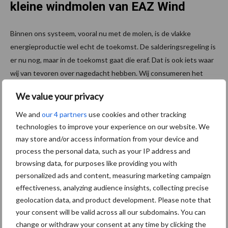
kleine windmolen van EAZ Wind
Binnen ons systeem, vooral nu met de molen, is de vlakke
energieproductie wel echt de toekomst. De salderingsregeling is
er nu nog, maar in de toekomst gaat die eraf. Dat is ook iets waar
wij van tevoren over nagedacht hebben. Wij consumeren het
grootste gedeelte van de opwek continu omdat we op een veel
We value your privacy
vlakkere manier energie produceren. De investering in een kleine
windmolen heeft als doel om energieneutraal te boeren. Dat is
We and
our 4 partners
use cookies and other tracking
ons gelukt, en daar zijn wij erg trots op!
technologies to improve your experience on our website. We
may store and/or access information from your device and
process the personal data, such as your IP address and
browsing data, for purposes like providing you with
personalized ads and content, measuring marketing campaign
Aanbevolen voor jou!
effectiveness, analyzing audience insights, collecting precise
geolocation data, and product development. Please note that
your consent will be valid across all our subdomains. You can
“Vraag naar praktische
change or withdraw your consent at any time by clicking the