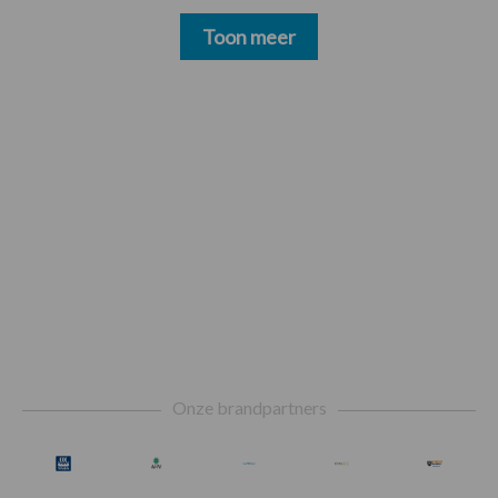
Toon meer
Footer
Onze brandpartners