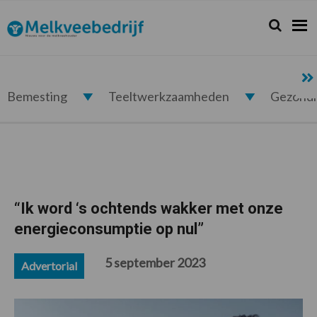
Spring
Door
Spring
Spring
naar
naar
naar
naar
Zoeken...
Zoek
Melkveebedrijf.nl
de
de
de
de
hoofdnavigatie
hoofd
eerste
voettekst
inhoud
sidebar
Bemesting
Teeltwerkzaamheden
Gezond
“Ik word ‘s ochtends wakker met onze
energieconsumptie op nul”
5 september 2023
Advertorial