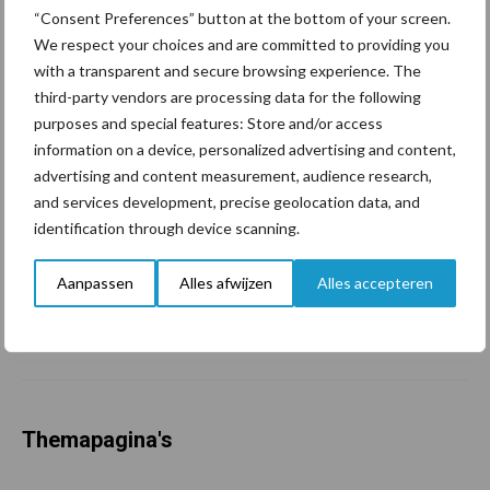
hygieneoplossingen is in
“Consent Preferences” button at the bottom of your screen.
Polen groter dan ooit”
We respect your choices and are committed to providing you
with a transparent and secure browsing experience. The
third-party vendors are processing data for the following
purposes and special features: Store and/or access
Drie Franse bedrijven over
information on a device, personalized advertising and content,
de grens van 14.000
kilogram melk
advertising and content measurement, audience research,
and services development, precise geolocation data, and
identification through device scanning.
Pöttinger introduceert
Aanpassen
Alles afwijzen
Alles accepteren
compacte dubbelrotor-
zwadhark in de hef
Themapagina's