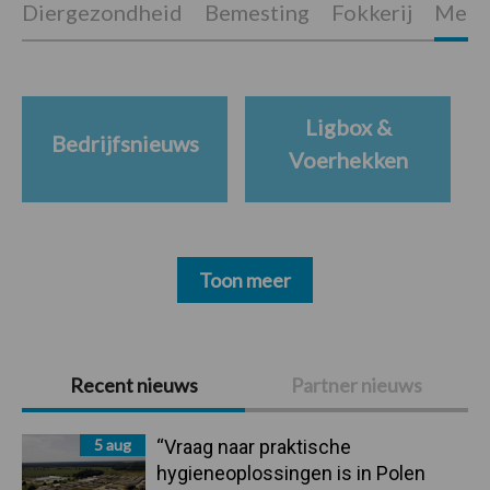
Diergezondheid
Bemesting
Fokkerij
Melkv
Ligbox &
Bedrijfsnieuws
Voerhekken
Toon meer
Primaire
Recent nieuws
Partner nieuws
Sidebar
5 aug
“Vraag naar praktische
hygieneoplossingen is in Polen